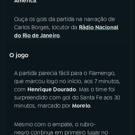
América
.
YouTube
Facebook
Ouça os gols da partida na narração de
Carlos Borges, locutor da
Rádio Nacional
Instagram
X
do Rio de Janeiro
.
TikTok
O jogo
A partida parecia fácil para o Flamengo,
que marcou logo no início, aos 7 minutos,
com
Henrique Dourado
. Mas o time foi
surpreendido com gol do Santa Fe aos 30
minutos, marcado por
Morelo
.
Mesmo com o empate, o rubro-
negro continua em primeiro lugar no