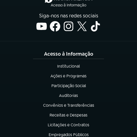
Acesso à Informação
Siga-nos nas redes sociais
Acesso à Informação
Institucional
(abre em nova aba)
Ações e Programas
(abre em nova aba)
Participação Social
(abre em nova aba)
Auditorias
(abre em nova aba)
Convênios e Transferências
(abre em nova aba)
Receitas e Despesas
(abre em nova aba)
Licitações e Contratos
(abre em nova aba)
Empregados Públicos
(abre em nova aba)