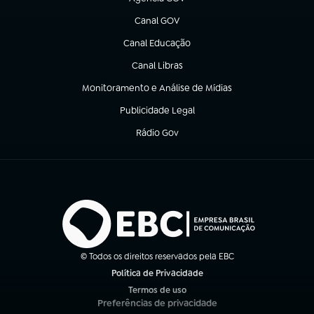
(abre em nova aba)
Canal GOV
(abre em nova aba)
Canal Educação
(abre em nova aba)
Canal Libras
(abre em nova aba)
Monitoramento e Análise de Mídias
(abre em nova aba)
Publicidade Legal
(abre em nova aba)
Rádio Gov
(abre em nova aba)
© Todos os direitos reservados pela EBC
Política de Privacidade
(abre em nova aba)
Termos de uso
(abre em nova aba)
Preferências de privacidade