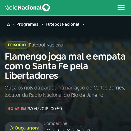
MENU
Programas
Futebol Nacional
Futebol Nacional
EPISÓDIO
Flamengo joga mal e empata
Buscar
na
com o Santa Fe pela
Rádio
Buscar
Libertadores
Nacional
Ouça os gols da partida na narração de Carlos Borges,
AO VIVO
locutor da Rádio Nacional do Rio de Janeiro
01
INÍCIO
19/04/2018, 00:50
NO AR EM
Compartilhe
02
A RÁDIO
Ouça agora