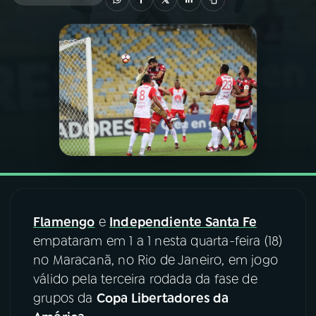
03
PROGRAMAÇÃO
04
PROGRAMAS
05
PODCASTS
06
VIDEOCASTS
Flamengo
e
Independiente Santa Fe
07
ÚLTIMAS
empataram em 1 a 1 nesta quarta-feira (18)
no Maracanã, no Rio de Janeiro, em jogo
08
FESTIVAL DE MÚSICA
válido pela terceira rodada da fase de
grupos da
Copa Libertadores da
ACOMPANHE A RÁDIO NACIONAL