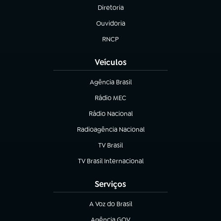
Diretoria
(abre em nova aba)
Ouvidoria
(abre em nova aba)
RNCP
(abre em nova aba)
Veículos
Agência Brasil
(abre em nova aba)
Rádio MEC
(abre em nova aba)
Rádio Nacional
Radioagência Nacional
(abre em nova aba)
TV Brasil
(abre em nova aba)
TV Brasil Internacional
(abre em nova aba)
Serviços
A Voz do Brasil
(abre em nova aba)
Agência GOV