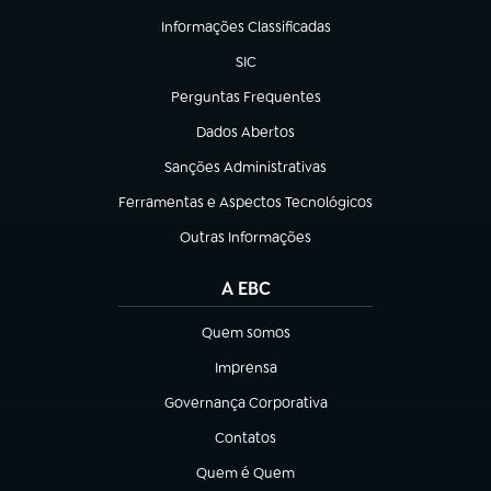
Informações Classificadas
(abre em nova aba)
SIC
(abre em nova aba)
Perguntas Frequentes
(abre em nova aba)
Dados Abertos
(abre em nova aba)
Sanções Administrativas
(abre em nova aba)
Ferramentas e Aspectos Tecnológicos
(abre em nova aba)
Outras Informações
(abre em nova aba)
A EBC
Quem somos
(abre em nova aba)
Imprensa
(abre em nova aba)
Governança Corporativa
(abre em nova aba)
Contatos
(abre em nova aba)
Quem é Quem
(abre em nova aba)