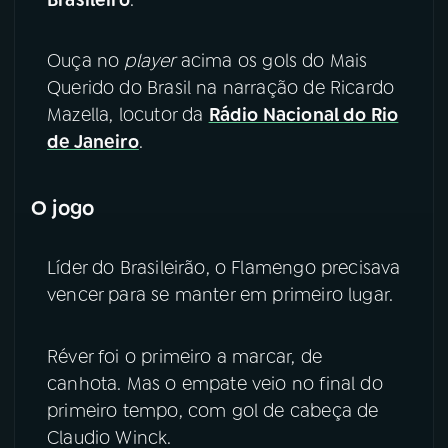
YouTube
Facebook
Ouça no
player
acima os gols do Mais
Querido do Brasil na narração de Ricardo
Instagram
X
Mazella, locutor da
Rádio Nacional do Rio
TikTok
de Janeiro
.
O jogo
Líder do Brasileirão, o Flamengo precisava
vencer para se manter em primeiro lugar.
Réver foi o primeiro a marcar, de
canhota. Mas o empate veio no final do
primeiro tempo, com gol de cabeça de
Claudio Winck.