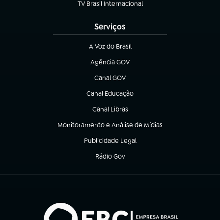
TV Brasil Internacional
(abre em nova aba)
Serviços
A Voz do Brasil
(abre em nova aba)
Agência GOV
(abre em nova aba)
Canal GOV
(abre em nova aba)
Canal Educação
(abre em nova aba)
Canal Libras
(abre em nova aba)
Monitoramento e Análise de Mídias
(abre em nova aba)
Publicidade Legal
(abre em nova aba)
Rádio Gov
(abre em nova aba)