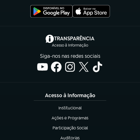
(abre em nova aba)
TRANSPARÊNCIA
Acesso à Informação
Siga-nos nas redes sociais
Acesso à Informação
Institucional
(abre em nova aba)
Ações e Programas
(abre em nova aba)
Participação Social
(abre em nova aba)
Auditorias
(abre em nova aba)