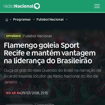
MENU
Programas
Futebol Nacional
Futebol Nacional
EPISÓDIO
Flamengo goleia Sport
Buscar
na
Recife e mantém vantagem
Rádio
Buscar
na liderança do Brasileirão
Nacional
Ouça os gols do Mais Querido do Brasil na narração de
AO VIVO
Ricardo Mazella, locutor da Rádio Nacional do Rio de
Janeiro
01
INÍCIO
29/07/2018, 21:15
NO AR EM
02
A RÁDIO
Compartilhe