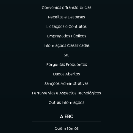
Convênios e Transferências
(abre em nova aba)
Receitas e Despesas
(abre em nova aba)
Licitações e Contratos
(abre em nova aba)
Empregados Públicos
(abre em nova aba)
Informações Classificadas
(abre em nova aba)
SIC
(abre em nova aba)
Perguntas Frequentes
(abre em nova aba)
Dados Abertos
(abre em nova aba)
Sanções Administrativas
(abre em nova aba)
Ferramentas e Aspectos Tecnológicos
(abre em nova aba)
Outras Informações
(abre em nova aba)
A EBC
Quem somos
(abre em nova aba)