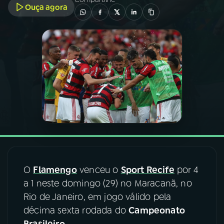
Ouça agora
03
PROGRAMAÇÃO
04
PROGRAMAS
05
PODCASTS
06
VIDEOCASTS
07
ÚLTIMAS
O
Flamengo
venceu o
Sport Recife
por 4
a 1 neste domingo (29) no Maracanã, no
08
FESTIVAL DE MÚSICA
Rio de Janeiro, em jogo válido pela
décima sexta rodada do
Campeonato
ACOMPANHE A RÁDIO NACIONAL
Brasileiro
.