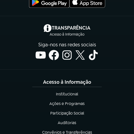
(abre em nova aba)
TRANSPARÊNCIA
Acesso à Informação
Siga-nos nas redes sociais
Acesso à Informação
Institucional
(abre em nova aba)
Ações e Programas
(abre em nova aba)
Participação Social
(abre em nova aba)
Auditorias
(abre em nova aba)
Convênios e Transferências