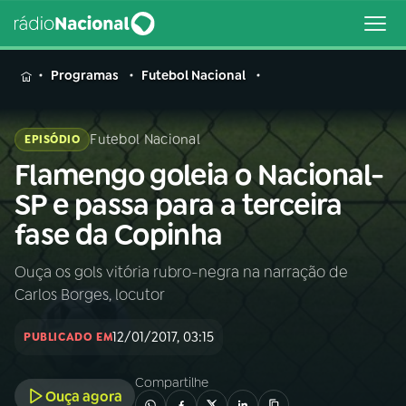
MENU
Programas
Futebol Nacional
Futebol Nacional
EPISÓDIO
Flamengo goleia o Nacional-
Buscar
na
SP e passa para a terceira
Rádio
Buscar
fase da Copinha
Nacional
Ouça os gols vitória rubro-negra na narração de
AO VIVO
Carlos Borges, locutor
01
INÍCIO
12/01/2017, 03:15
PUBLICADO EM
Compartilhe
02
A RÁDIO
Ouça agora