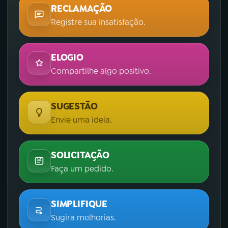
RECLAMAÇÃO
Registre sua insatisfação.
ELOGIO
Compartilhe algo positivo.
SUGESTÃO
Envie uma ideia.
SOLICITAÇÃO
Faça um pedido.
SIMPLIFIQUE
Sugira melhorias.