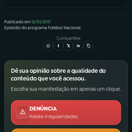
YouTube
Facebook
Publicado em
12/01/2017
Instagram
X
Episódio
do programa
Futebol Nacional
Compartilhe
TikTok
Dê sua opinião sobre a qualidade do
conteúdo que você acessou.
Escolha sua manifestação em apenas um clique.
DENÚNCIA
Relate irregularidades.