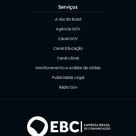
Serviços
A Voz do Brasil
(abre em nova aba)
Agência GOV
(abre em nova aba)
Canal GOV
(abre em nova aba)
Canal Educação
(abre em nova aba)
Canal Libras
(abre em nova aba)
Monitoramento e Análise de Mídias
(abre em nova aba)
Publicidade Legal
(abre em nova aba)
Rádio Gov
(abre em nova aba)