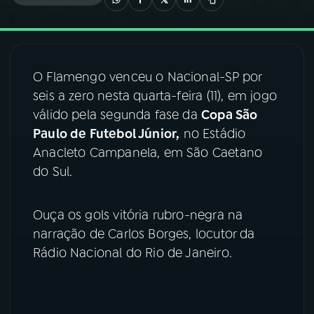
03
PROGRAMAÇÃO
O Flamengo venceu o Nacional-SP por
04
PROGRAMAS
seis a zero nesta quarta-feira (11), em jogo
válido pela segunda fase da
Copa São
05
PODCASTS
Paulo de Futebol Júnior,
no Estádio
Anacleto Campanela, em São Caetano
do Sul.
06
VIDEOCASTS
Ouça os gols vitória rubro-negra na
07
ÚLTIMAS
narração de Carlos Borges, locutor da
Rádio Nacional do Rio de Janeiro.
08
FESTIVAL DE MÚSICA
ACOMPANHE A RÁDIO NACIONAL