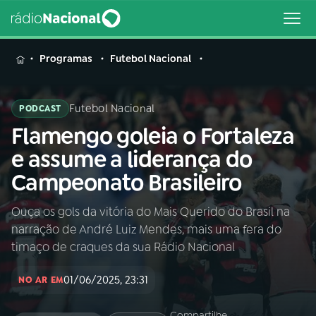
MENU
Programas
Futebol Nacional
Futebol Nacional
PODCAST
Flamengo goleia o Fortaleza
Buscar
na
e assume a liderança do
Rádio
Buscar
Campeonato Brasileiro
Nacional
Ouça os gols da vitória do Mais Querido do Brasil na
AO VIVO
narração de André Luiz Mendes, mais uma fera do
timaço de craques da sua Rádio Nacional
01
INÍCIO
01/06/2025, 23:31
NO AR EM
02
A RÁDIO
Compartilhe