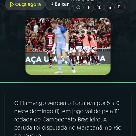
Baixar
Ouça agora
03
PROGRAMAÇÃO
04
PROGRAMAS
05
PODCASTS
06
VIDEOCASTS
07
ÚLTIMAS
O Flamengo venceu o Fortaleza por 5 a 0
neste domingo (1), em jogo válido pela 11ª
08
FESTIVAL DE MÚSICA
rodada do Campeonato Brasileiro. A
partida foi disputada no Maracanã, no Rio
ACOMPANHE A RÁDIO NACIONAL
de Janeiro.