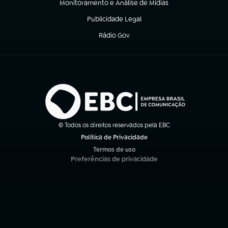
Monitoramento e Análise de Mídias
(abre em nova aba)
Publicidade Legal
(abre em nova aba)
Rádio Gov
(abre em nova aba)
© Todos os direitos reservados pela EBC
Política de Privacidade
(abre em nova aba)
Termos de uso
(abre em nova aba)
Preferências de privacidade