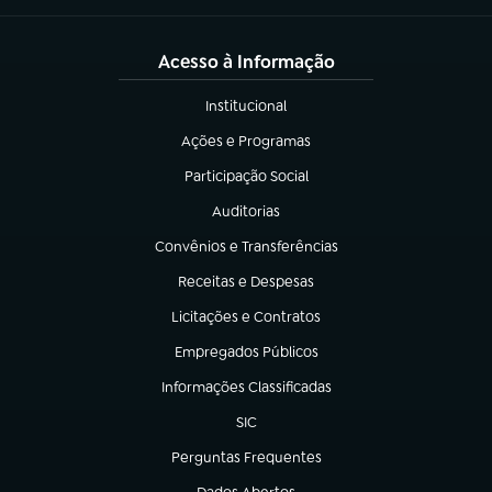
Acesso à Informação
Institucional
(abre em nova aba)
Ações e Programas
(abre em nova aba)
Participação Social
(abre em nova aba)
Auditorias
(abre em nova aba)
Convênios e Transferências
(abre em nova aba)
Receitas e Despesas
(abre em nova aba)
Licitações e Contratos
(abre em nova aba)
Empregados Públicos
(abre em nova aba)
Informações Classificadas
(abre em nova aba)
SIC
(abre em nova aba)
Perguntas Frequentes
(abre em nova aba)