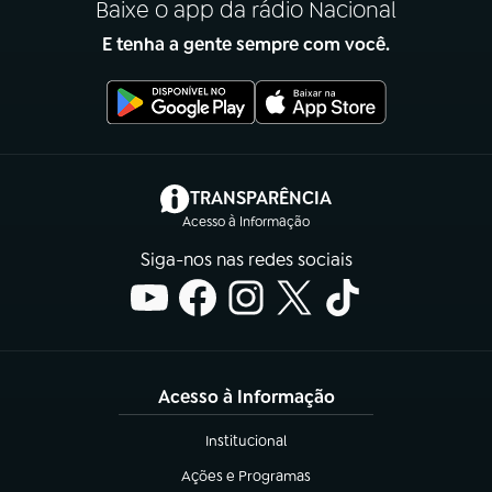
Baixe o app da rádio Nacional
E tenha a gente sempre com você.
(abre em nova aba)
TRANSPARÊNCIA
Acesso à Informação
Siga-nos nas redes sociais
Acesso à Informação
Institucional
(abre em nova aba)
Ações e Programas
(abre em nova aba)