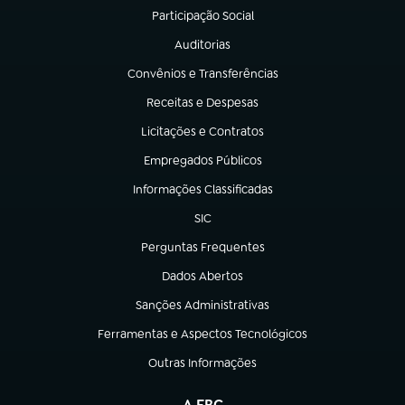
Participação Social
(abre em nova aba)
Auditorias
(abre em nova aba)
Convênios e Transferências
(abre em nova aba)
Receitas e Despesas
(abre em nova aba)
Licitações e Contratos
(abre em nova aba)
Empregados Públicos
(abre em nova aba)
Informações Classificadas
(abre em nova aba)
SIC
(abre em nova aba)
Perguntas Frequentes
(abre em nova aba)
Dados Abertos
(abre em nova aba)
Sanções Administrativas
(abre em nova aba)
Ferramentas e Aspectos Tecnológicos
(abre em nova aba)
Outras Informações
(abre em nova aba)