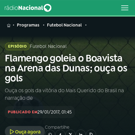
MENU
Programas
Futebol Nacional
Futebol Nacional
EPISÓDIO
Flamengo goleia o Boavista
Buscar
na
na Arena das Dunas; ouça os
Rádio
Buscar
gols
Nacional
Ouça os gols da vitória do Mais Querido do Brasil na
AO VIVO
narração de
01
INÍCIO
29/01/2017, 01:45
PUBLICADO EM
Compartilhe
02
A RÁDIO
Ouça agora