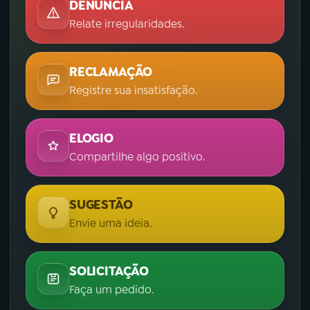
DENÚNCIA
Relate irregularidades.
RECLAMAÇÃO
Registre sua insatisfação.
ELOGIO
Compartilhe algo positivo.
SUGESTÃO
Envie uma ideia.
SOLICITAÇÃO
Faça um pedido.