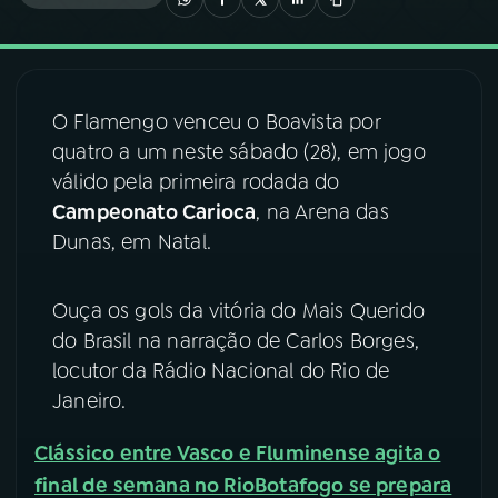
03
PROGRAMAÇÃO
O Flamengo venceu o Boavista por
04
PROGRAMAS
quatro a um neste sábado (28), em jogo
válido pela primeira rodada do
05
PODCASTS
Campeonato Carioca
, na Arena das
Dunas, em Natal.
06
VIDEOCASTS
Ouça os gols da vitória do Mais Querido
do Brasil na narração de Carlos Borges,
07
ÚLTIMAS
locutor da Rádio Nacional do Rio de
Janeiro.
08
FESTIVAL DE MÚSICA
Clássico entre Vasco e Fluminense agita o
final de semana no Rio
Botafogo se prepara
ACOMPANHE A RÁDIO NACIONAL