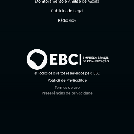
Monitoramento e Análise de Mídias
(abre em nova aba)
Publicidade Legal
(abre em nova aba)
Rádio Gov
(abre em nova aba)
© Todos os direitos reservados pela EBC
Política de Privacidade
(abre em nova aba)
Termos de uso
(abre em nova aba)
Preferências de privacidade