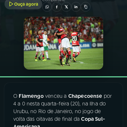
Ouça agora
03
PROGRAMAÇÃO
04
PROGRAMAS
05
PODCASTS
06
VIDEOCASTS
07
ÚLTIMAS
O
Flamengo
venceu a
Chapecoense
por
4 a 0 nesta quarta-feira (20), na Ilha do
08
FESTIVAL DE MÚSICA
Urubu, no Rio de Janeiro, no jogo de
volta das oitavas de final da
Copa Sul-
ACOMPANHE A RÁDIO NACIONAL
Americana
.