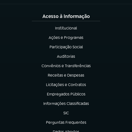
Acesso à Informação
Institucional
(abre em nova aba)
Ações e Programas
(abre em nova aba)
Participação Social
(abre em nova aba)
Auditorias
(abre em nova aba)
Convênios e Transferências
(abre em nova aba)
Receitas e Despesas
(abre em nova aba)
Licitações e Contratos
(abre em nova aba)
Empregados Públicos
(abre em nova aba)
Informações Classificadas
(abre em nova aba)
SIC
(abre em nova aba)
Perguntas Frequentes
(abre em nova aba)
Dados Abertos