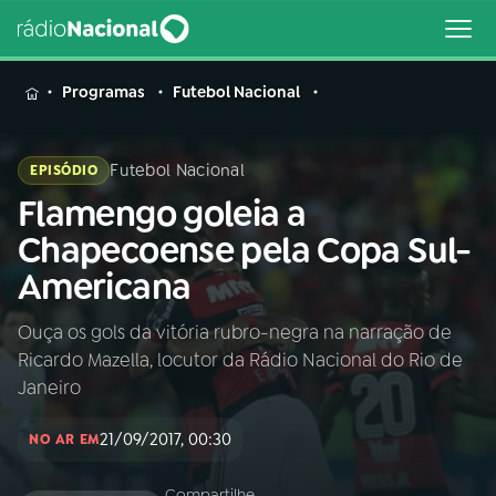
MENU
Programas
Futebol Nacional
Futebol Nacional
EPISÓDIO
Flamengo goleia a
Buscar
na
Chapecoense pela Copa Sul-
Rádio
Buscar
Americana
Nacional
Ouça os gols da vitória rubro-negra na narração de
AO VIVO
Ricardo Mazella, locutor da Rádio Nacional do Rio de
Janeiro
01
INÍCIO
21/09/2017, 00:30
NO AR EM
02
A RÁDIO
Compartilhe