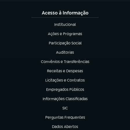
Acesso à Informação
Institucional
(abre em nova aba)
Ações e Programas
(abre em nova aba)
Participação Social
(abre em nova aba)
Auditorias
(abre em nova aba)
Convênios e Transferências
(abre em nova aba)
Receitas e Despesas
(abre em nova aba)
Licitações e Contratos
(abre em nova aba)
Empregados Públicos
(abre em nova aba)
Informações Classificadas
(abre em nova aba)
SIC
(abre em nova aba)
Perguntas Frequentes
(abre em nova aba)
Dados Abertos
(abre em nova aba)