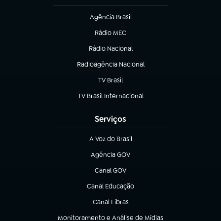
Agência Brasil
(abre em nova aba)
Rádio MEC
(abre em nova aba)
Rádio Nacional
Radioagência Nacional
(abre em nova aba)
TV Brasil
(abre em nova aba)
TV Brasil Internacional
(abre em nova aba)
Serviços
A Voz do Brasil
(abre em nova aba)
Agência GOV
(abre em nova aba)
Canal GOV
(abre em nova aba)
Canal Educação
(abre em nova aba)
Canal Libras
(abre em nova aba)
Monitoramento e Análise de Mídias
(abre em nova aba)