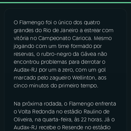
03
PROGRAMAÇÃO
O Flamengo foi o único dos quatro
grandes do Rio de Janeiro a estrear com
04
PROGRAMAS
vitória no Campeonato Carioca. Mesmo
jogando com um time formado por
05
PODCASTS
reservas, o rubro-negro da Gávea não
encontrou problemas para derrotar o
Audax-RJ por um a zero, com um gol
06
VIDEOCASTS
marcado pelo zagueiro Wellinton, aos
cinco minutos do primeiro tempo.
07
ÚLTIMAS
Na próxima rodada, o Flamengo enfrenta
08
FESTIVAL DE MÚSICA
o Volta Redonda no estádio Raulino de
Oliveira, na quarta-feira, às 22 horas. Já o
Audax-RJ recebe o Resende no estádio
ACOMPANHE A RÁDIO NACIONAL