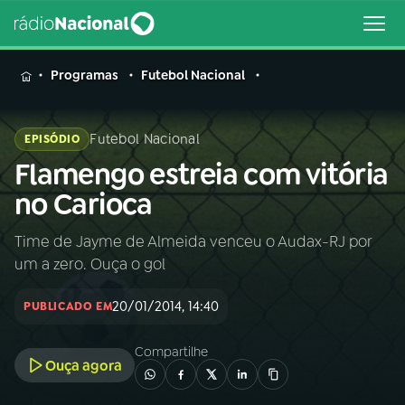
MENU
Programas
Futebol Nacional
Futebol Nacional
EPISÓDIO
Flamengo estreia com vitória
Buscar
na
no Carioca
Rádio
Buscar
Nacional
Time de Jayme de Almeida venceu o Audax-RJ por
um a zero. Ouça o gol
AO VIVO
20/01/2014, 14:40
PUBLICADO EM
01
INÍCIO
Compartilhe
Ouça agora
02
A RÁDIO