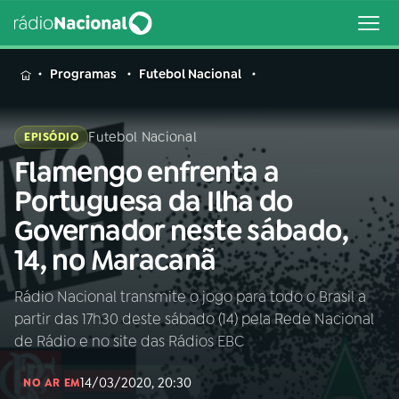
MENU
Programas
Futebol Nacional
Futebol Nacional
EPISÓDIO
Flamengo enfrenta a
Buscar
na
Portuguesa da Ilha do
Rádio
Buscar
Governador neste sábado,
Nacional
14, no Maracanã
AO VIVO
Rádio Nacional transmite o jogo para todo o Brasil a
partir das 17h30 deste sábado (14) pela Rede Nacional
01
INÍCIO
de Rádio e no site das Rádios EBC
14/03/2020, 20:30
02
A RÁDIO
NO AR EM