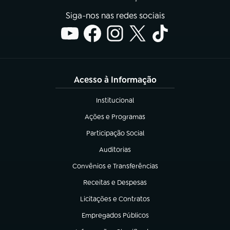
Siga-nos nas redes sociais
Acesso à Informação
Institucional
(abre em nova aba)
Ações e Programas
(abre em nova aba)
Participação Social
(abre em nova aba)
Auditorias
(abre em nova aba)
Convênios e Transferências
(abre em nova aba)
Receitas e Despesas
(abre em nova aba)
Licitações e Contratos
(abre em nova aba)
Empregados Públicos
(abre em nova aba)