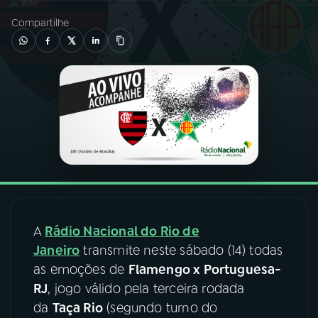
Compartilhe
03
PROGRAMAÇÃO
04
PROGRAMAS
05
PODCASTS
06
VIDEOCASTS
07
ÚLTIMAS
A
Rádio Nacional do Rio de
Janeiro
transmite neste sábado (14) todas
as emoções de
Flamengo x Portuguesa-
08
FESTIVAL DE MÚSICA
RJ
, jogo válido pela terceira rodada
da
Taça Rio
(segundo turno do
ACOMPANHE A RÁDIO NACIONAL