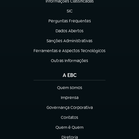
Informações Classificadas
(abre em nova aba)
SIC
(abre em nova aba)
Perguntas Frequentes
(abre em nova aba)
Dados Abertos
(abre em nova aba)
Sanções Administrativas
(abre em nova aba)
Ferramentas e Aspectos Tecnológicos
(abre em nova aba)
Outras Informações
(abre em nova aba)
A EBC
Quem somos
(abre em nova aba)
Imprensa
(abre em nova aba)
Governança Corporativa
(abre em nova aba)
Contatos
(abre em nova aba)
Quem é Quem
(abre em nova aba)
Diretoria