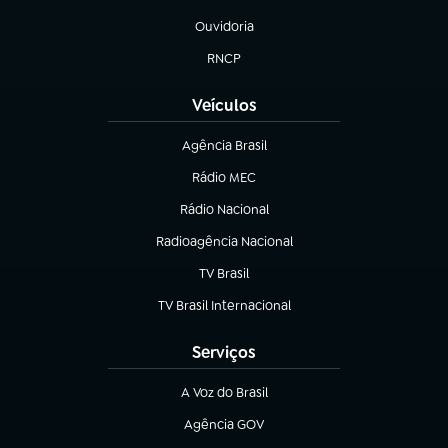
(abre em nova aba)
Ouvidoria
(abre em nova aba)
RNCP
(abre em nova aba)
Veículos
Agência Brasil
(abre em nova aba)
Rádio MEC
(abre em nova aba)
Rádio Nacional
Radioagência Nacional
(abre em nova aba)
TV Brasil
(abre em nova aba)
TV Brasil Internacional
(abre em nova aba)
Serviços
A Voz do Brasil
(abre em nova aba)
Agência GOV
(abre em nova aba)