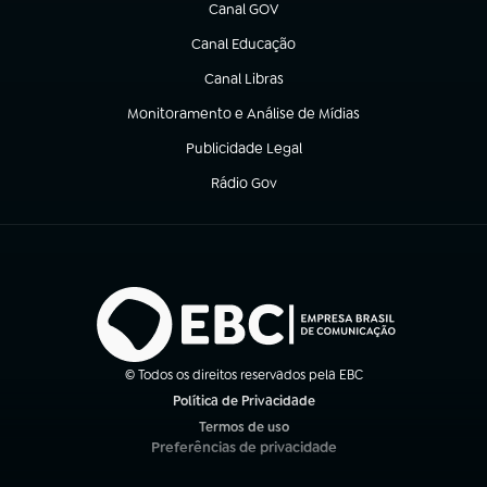
Canal GOV
(abre em nova aba)
Canal Educação
(abre em nova aba)
Canal Libras
(abre em nova aba)
Monitoramento e Análise de Mídias
(abre em nova aba)
Publicidade Legal
(abre em nova aba)
Rádio Gov
(abre em nova aba)
© Todos os direitos reservados pela EBC
Política de Privacidade
(abre em nova aba)
Termos de uso
(abre em nova aba)
Preferências de privacidade