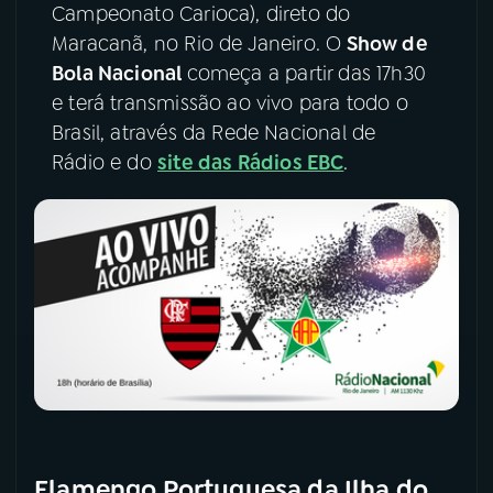
Campeonato Carioca), direto do
Maracanã, no Rio de Janeiro. O
Show de
YouTube
Facebook
Bola Nacional
começa a partir das 17h30
Instagram
X
e terá transmissão ao vivo para todo o
Brasil, através da Rede Nacional de
TikTok
Rádio e do
site das Rádios EBC
.
Flamengo Portuguesa da Ilha do