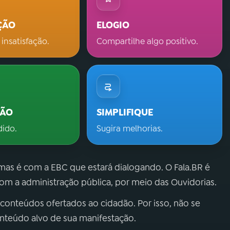
ÇÃO
ELOGIO
 insatisfação.
Compartilhe algo positivo.
ÇÃO
SIMPLIFIQUE
dido.
Sugira melhorias.
 mas é com a EBC que estará dialogando. O Fala.BR é
m a administração pública, por meio das Ouvidorias.
 conteúdos ofertados ao cidadão. Por isso, não se
onteúdo alvo de sua manifestação.