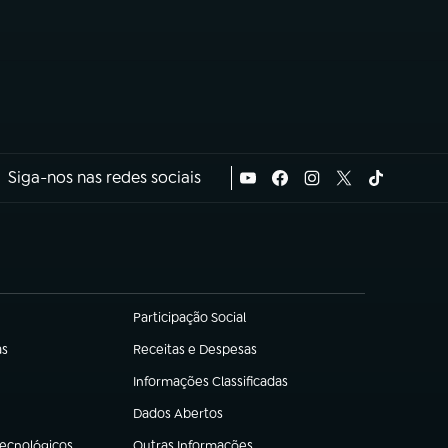
Siga-nos nas redes sociais
Participação Social
(abre em nova aba)
as
Receitas e Despesas
(abre em nova aba)
Informações Classificadas
(abre em nova aba)
Dados Abertos
(abre em nova aba)
Tecnológicos
Outras Informações