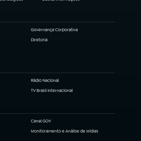
(abre em nova aba)
Governança Corporativa
(abre em nova aba)
Diretoria
(abre em nova aba)
Rádio Nacional
TV Brasil Internacional
(abre em nova aba)
Canal GOV
(abre em nova aba)
Monitoramento e Análise de Mídias
(abre em nova aba)