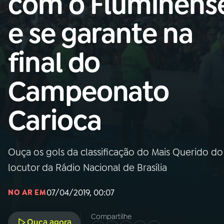
com o Fluminens
Nacional
e se garante na
01
INÍCIO
final do
02
A RÁDIO
Campeonato
03
PROGRAMAÇÃO
Carioca
04
PROGRAMAS
Ouça os gols da classificação do Mais Querido do
05
PODCASTS
locutor da Rádio Nacional de Brasília
07/04/2019, 00:07
NO AR EM
06
VIDEOCASTS
Compartilhe
Ouça agora