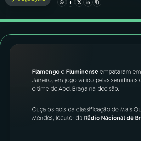
07
ÚLTIMAS
08
FESTIVAL DE MÚSICA
ACOMPANHE A RÁDIO NACIONAL
YouTube
Facebook
Flamengo
e
Fluminense
empataram em 1 
Instagram
X
Janeiro, em jogo válido pelas semifinais
TikTok
o time de Abel Braga na decisão.
Ouça os gols da classificação do Mais Qu
Mendes, locutor da
Rádio Nacional de Br