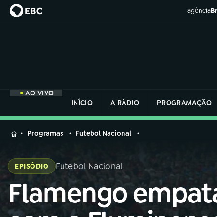
agência
Br
AO VIVO
INÍCIO
A RÁDIO
PROGRAMAÇÃO
MENU
Programas
Futebol Nacional
Buscar
na
Futebol Nacional
EPISÓDIO
Rádio
Buscar
Nacional
Flamengo empat
Buscar
na
Rádio
AO VIVO