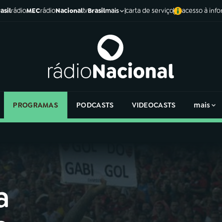
asil
rádio
MEC
rádio
Nacional
tv
Brasil
carta de serviço
acesso à inf
mais
PROGRAMAS
PODCASTS
VIDEOCASTS
mais
a