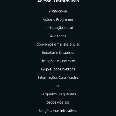
Acesso à Informação
Institucional
(abre em nova aba)
Ações e Programas
(abre em nova aba)
Participação Social
(abre em nova aba)
Auditorias
(abre em nova aba)
Convênios e Transferências
(abre em nova aba)
Receitas e Despesas
(abre em nova aba)
Licitações e Contratos
(abre em nova aba)
Empregados Públicos
(abre em nova aba)
Informações Classificadas
(abre em nova aba)
SIC
(abre em nova aba)
Perguntas Frequentes
(abre em nova aba)
Dados Abertos
(abre em nova aba)
Sanções Administrativas
(abre em nova aba)