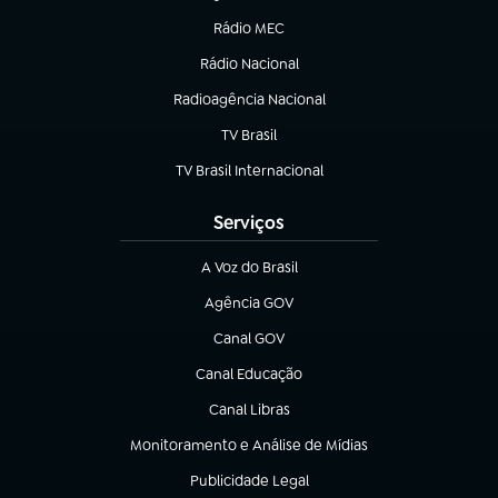
Rádio MEC
(abre em nova aba)
Rádio Nacional
Radioagência Nacional
(abre em nova aba)
TV Brasil
(abre em nova aba)
TV Brasil Internacional
(abre em nova aba)
Serviços
A Voz do Brasil
(abre em nova aba)
Agência GOV
(abre em nova aba)
Canal GOV
(abre em nova aba)
Canal Educação
(abre em nova aba)
Canal Libras
(abre em nova aba)
Monitoramento e Análise de Mídias
(abre em nova aba)
Publicidade Legal
(abre em nova aba)