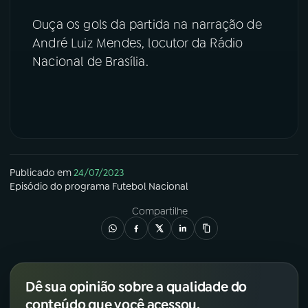
Ouça os gols da partida na narração de
YouTube
Facebook
André Luiz Mendes, locutor da Rádio
Nacional de Brasília.
Instagram
X
TikTok
Publicado em
24/07/2023
Episódio
do programa
Futebol Nacional
Compartilhe
Dê sua opinião sobre a qualidade do
conteúdo que você acessou.