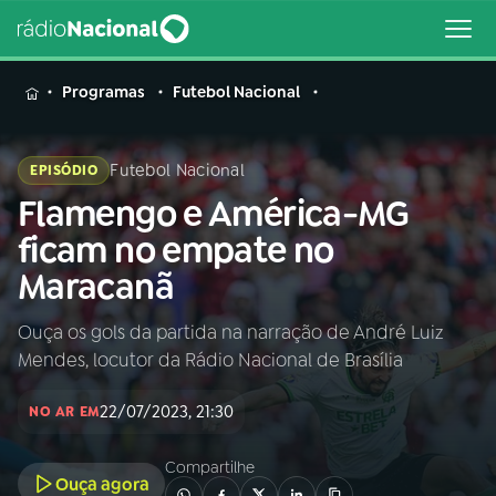
MENU
Programas
Futebol Nacional
Futebol Nacional
EPISÓDIO
Flamengo e América-MG
Buscar
na
ficam no empate no
Rádio
Buscar
Maracanã
Nacional
Ouça os gols da partida na narração de André Luiz
AO VIVO
Mendes, locutor da Rádio Nacional de Brasília
01
INÍCIO
22/07/2023, 21:30
NO AR EM
Compartilhe
02
A RÁDIO
Ouça agora