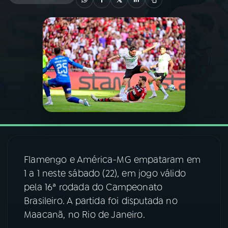
03
PROGRAMAÇÃO
04
PROGRAMAS
05
PODCASTS
06
VIDEOCASTS
Flamengo e América-MG empataram em
07
ÚLTIMAS
1 a 1 neste sábado (22), em jogo válido
pela 16ª rodada do Campeonato
08
FESTIVAL DE MÚSICA
Brasileiro. A partida foi disputada no
Maacanã, no Rio de Janeiro.
ACOMPANHE A RÁDIO NACIONAL