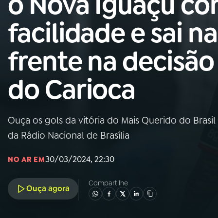
o Nova Iguaçu c
Nacional
facilidade e sai na
01
INÍCIO
frente na decisão
02
A RÁDIO
do Carioca
03
PROGRAMAÇÃO
Ouça os gols da vitória do Mais Querido do Brasi
04
PROGRAMAS
da Rádio Nacional de Brasília
05
PODCASTS
30/03/2024, 22:30
NO AR EM
Compartilhe
Ouça agora
06
VIDEOCASTS