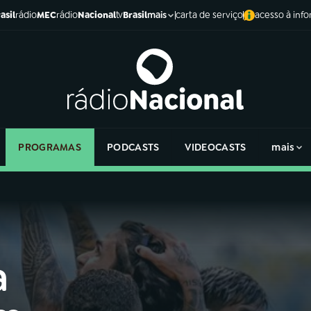
asil
rádio
MEC
rádio
Nacional
tv
Brasil
carta de serviço
acesso à inf
mais
PROGRAMAS
PODCASTS
VIDEOCASTS
mais
a