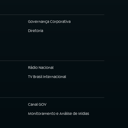
Governança Corporativa
(abre em nova aba)
Diretoria
(abre em nova aba)
Rádio Nacional
TV Brasil Internacional
(abre em nova aba)
Canal GOV
(abre em nova aba)
Monitoramento e Análise de Mídias
(abre em nova aba)