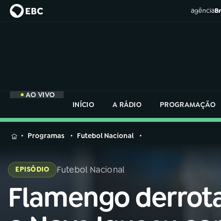
agência
Br
AO VIVO
INÍCIO
A RÁDIO
PROGRAMAÇÃO
MENU
Programas
Futebol Nacional
Buscar
na
Futebol Nacional
EPISÓDIO
Rádio
Buscar
Nacional
Flamengo derrot
Buscar
na
Rádio
AO VIVO