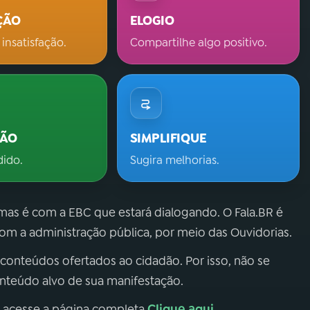
ÇÃO
ELOGIO
 insatisfação.
Compartilhe algo positivo.
ÇÃO
SIMPLIFIQUE
dido.
Sugira melhorias.
 mas é com a EBC que estará dialogando. O Fala.BR é
m a administração pública, por meio das Ouvidorias.
 conteúdos ofertados ao cidadão. Por isso, não se
onteúdo alvo de sua manifestação.
Clique aqui
, acesse a página completa
.