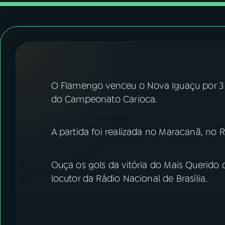
07
ÚLTIMAS
08
FESTIVAL DE MÚSICA
ACOMPANHE A RÁDIO NACIONAL
O Flamengo venceu o Nova Iguaçu por 3 x 
YouTube
Facebook
do Campeonato Carioca.
Instagram
X
A partida foi realizada no Maracanã, no R
TikTok
Ouça os gols da vitória do Mais Querido 
locutor da Rádio Nacional de Brasília.