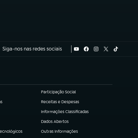
Siga-nos nas redes sociais
Participação Social
(abre em nova aba)
as
Receitas e Despesas
(abre em nova aba)
Informações Classificadas
(abre em nova aba)
Dados Abertos
(abre em nova aba)
Tecnológicos
Outras Informações
(abre em nova aba)