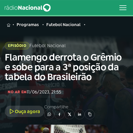
MENU
Programas
Futebol Nacional
Futebol Nacional
EPISÓDIO
Flamengo derrota o Grêmio
Buscar
na
e sobe para a 3ª posição da
Rádio
Buscar
tabela do Brasileirão
Nacional
AO VIVO
11/06/2023, 21:55
NO AR EM
Compartilhe
01
INÍCIO
Ouça agora
02
A RÁDIO