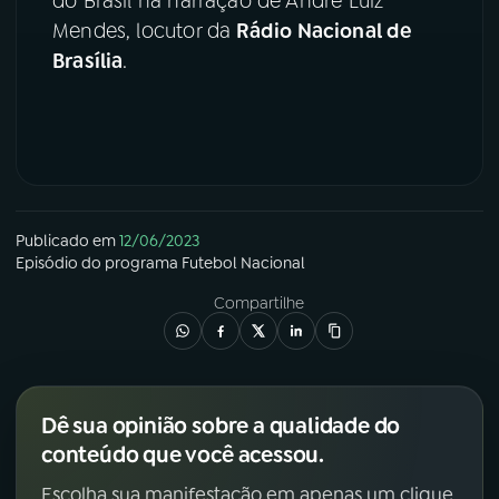
do Brasil na narração de André Luiz
Mendes, locutor da
Rádio Nacional de
YouTube
Facebook
Brasília
.
Instagram
X
TikTok
Publicado em
12/06/2023
Episódio
do programa
Futebol Nacional
Compartilhe
Dê sua opinião sobre a qualidade do
conteúdo que você acessou.
Escolha sua manifestação em apenas um clique.