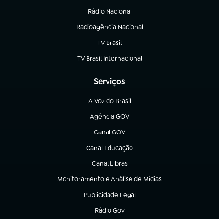
Rádio Nacional
Radioagência Nacional
(abre em nova aba)
TV Brasil
(abre em nova aba)
TV Brasil Internacional
(abre em nova aba)
Serviços
A Voz do Brasil
(abre em nova aba)
Agência GOV
(abre em nova aba)
Canal GOV
(abre em nova aba)
Canal Educação
(abre em nova aba)
Canal Libras
(abre em nova aba)
Monitoramento e Análise de Mídias
(abre em nova aba)
Publicidade Legal
(abre em nova aba)
Rádio Gov
(abre em nova aba)