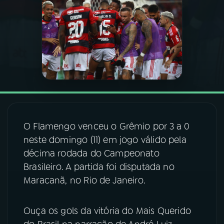
03
PROGRAMAÇÃO
04
PROGRAMAS
05
PODCASTS
06
VIDEOCASTS
O Flamengo venceu o Grêmio por 3 a 0
neste domingo (11) em jogo válido pela
décima rodada do Campeonato
07
ÚLTIMAS
Brasileiro. A partida foi disputada no
Maracanã, no Rio de Janeiro.
08
FESTIVAL DE MÚSICA
Ouça os gols da vitória do Mais Querido
ACOMPANHE A RÁDIO NACIONAL