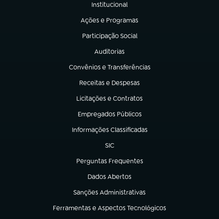
Institucional
(abre em nova aba)
Ações e Programas
(abre em nova aba)
Participação Social
(abre em nova aba)
Auditorias
(abre em nova aba)
Convênios e Transferências
(abre em nova aba)
Receitas e Despesas
(abre em nova aba)
Licitações e Contratos
(abre em nova aba)
Empregados Públicos
(abre em nova aba)
Informações Classificadas
(abre em nova aba)
SIC
(abre em nova aba)
Perguntas Frequentes
(abre em nova aba)
Dados Abertos
(abre em nova aba)
Sanções Administrativas
(abre em nova aba)
Ferramentas e Aspectos Tecnológicos
(abre em nova aba)