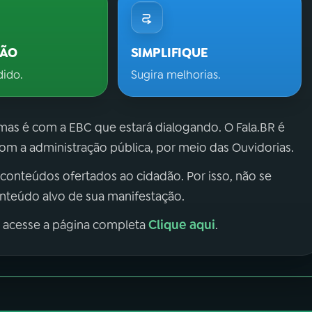
ÇÃO
SIMPLIFIQUE
dido.
Sugira melhorias.
 mas é com a EBC que estará dialogando. O Fala.BR é
m a administração pública, por meio das Ouvidorias.
 conteúdos ofertados ao cidadão. Por isso, não se
onteúdo alvo de sua manifestação.
Clique aqui
, acesse a página completa
.