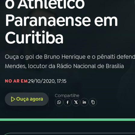
o Athletico
Nacional
Paranaense em
01
INÍCIO
Curitiba
02
A RÁDIO
Ouça o gol de Bruno Henrique e o pênalti defend
03
PROGRAMAÇÃO
Mendes, locutor da Rádio Nacional de Brasília
04
PROGRAMAS
29/10/2020, 17:15
NO AR EM
Compartilhe
05
PODCASTS
Ouça agora
06
VIDEOCASTS