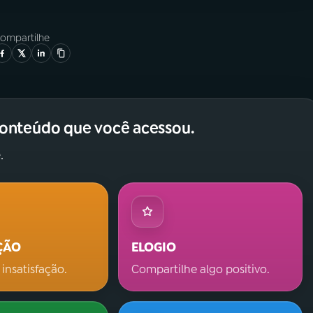
ompartilhe
conteúdo que você acessou.
.
ÇÃO
ELOGIO
 insatisfação.
Compartilhe algo positivo.