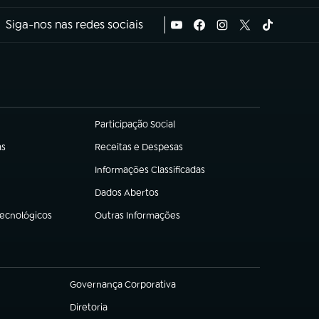
Siga-nos nas redes sociais
Participação Social
(abre em nova aba)
as
Receitas e Despesas
(abre em nova aba)
Informações Classificadas
(abre em nova aba)
Dados Abertos
(abre em nova aba)
Tecnológicos
Outras Informações
(abre em nova aba)
Governança Corporativa
(abre em nova aba)
Diretoria
(abre em nova aba)