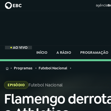
agência
Br
AO VIVO
INÍCIO
A RÁDIO
PROGRAMAÇÃO
MENU
Programas
Futebol Nacional
Buscar
na
Futebol Nacional
EPISÓDIO
Rádio
Buscar
Nacional
Flamengo derrot
Buscar
na
Rádio
AO VIVO