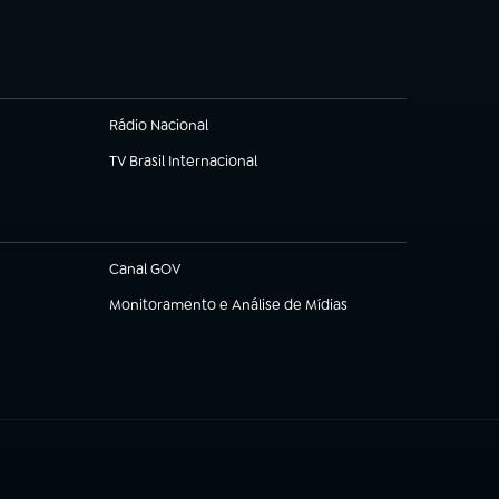
Rádio Nacional
TV Brasil Internacional
(abre em nova aba)
Canal GOV
(abre em nova aba)
Monitoramento e Análise de Mídias
(abre em nova aba)