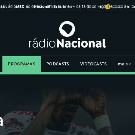
asil
rádio
MEC
rádio
Nacional
tv
Brasil
carta de serviço
acesso à inf
mais
PROGRAMAS
PODCASTS
VIDEOCASTS
mais
a