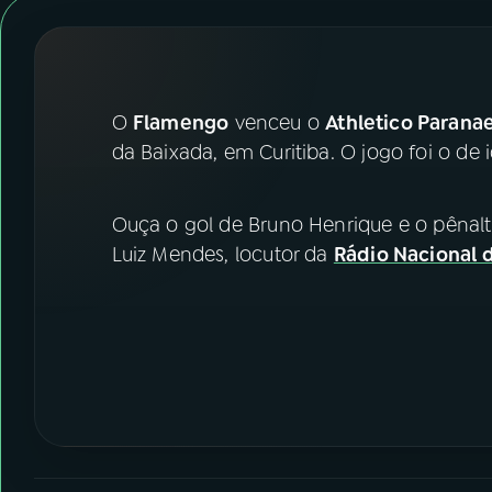
07
ÚLTIMAS
08
FESTIVAL DE MÚSICA
O
Flamengo
venceu o
Athletico Parana
ACOMPANHE A RÁDIO NACIONAL
da Baixada, em Curitiba. O jogo foi o de 
YouTube
Facebook
Ouça o gol de Bruno Henrique e o pênalt
Instagram
X
Luiz Mendes, locutor da
Rádio Nacional d
TikTok