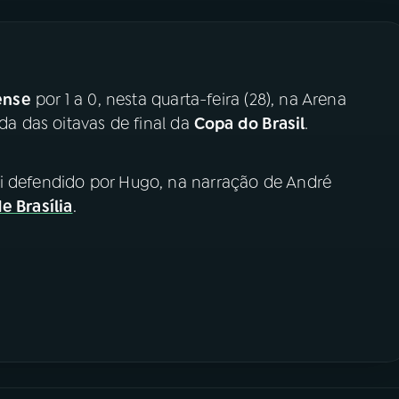
ense
por 1 a 0, nesta quarta-feira (28), na Arena
ida das oitavas de final da
Copa do Brasil
.
i defendido por Hugo, na narração de André
e Brasília
.