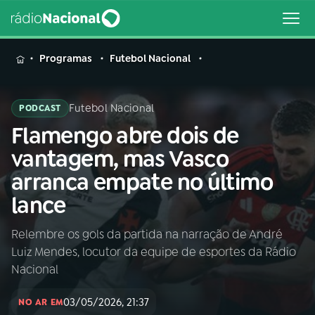
MENU
Programas
Futebol Nacional
Futebol Nacional
PODCAST
Flamengo abre dois de
Buscar
na
vantagem, mas Vasco
Rádio
Buscar
arranca empate no último
Nacional
lance
AO VIVO
Relembre os gols da partida na narração de André
Luiz Mendes, locutor da equipe de esportes da Rádio
01
INÍCIO
Nacional
03/05/2026, 21:37
02
A RÁDIO
NO AR EM