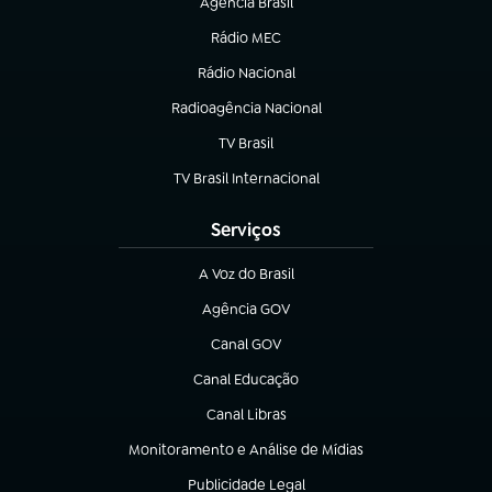
Agência Brasil
(abre em nova aba)
Rádio MEC
(abre em nova aba)
Rádio Nacional
Radioagência Nacional
(abre em nova aba)
TV Brasil
(abre em nova aba)
TV Brasil Internacional
(abre em nova aba)
Serviços
A Voz do Brasil
(abre em nova aba)
Agência GOV
(abre em nova aba)
Canal GOV
(abre em nova aba)
Canal Educação
(abre em nova aba)
Canal Libras
(abre em nova aba)
Monitoramento e Análise de Mídias
(abre em nova aba)
Publicidade Legal
(abre em nova aba)