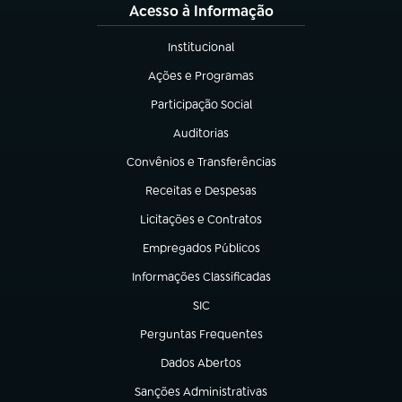
Acesso à Informação
Institucional
(abre em nova aba)
Ações e Programas
(abre em nova aba)
Participação Social
(abre em nova aba)
Auditorias
(abre em nova aba)
Convênios e Transferências
(abre em nova aba)
Receitas e Despesas
(abre em nova aba)
Licitações e Contratos
(abre em nova aba)
Empregados Públicos
(abre em nova aba)
Informações Classificadas
(abre em nova aba)
SIC
(abre em nova aba)
Perguntas Frequentes
(abre em nova aba)
Dados Abertos
(abre em nova aba)
Sanções Administrativas
(abre em nova aba)