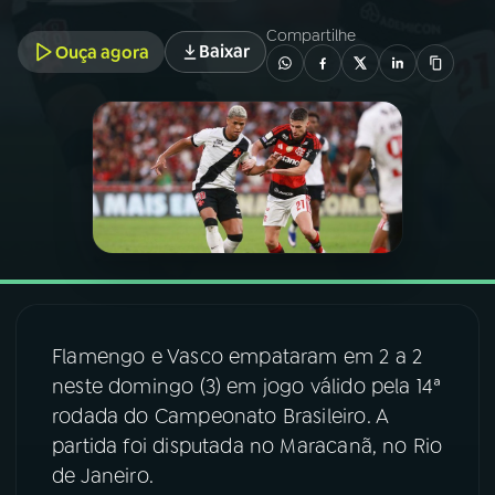
Compartilhe
Baixar
Ouça agora
03
PROGRAMAÇÃO
04
PROGRAMAS
05
PODCASTS
06
VIDEOCASTS
07
ÚLTIMAS
Flamengo e Vasco empataram em 2 a 2
neste domingo (3) em jogo válido pela 14ª
rodada do Campeonato Brasileiro. A
08
FESTIVAL DE MÚSICA
partida foi disputada no Maracanã, no Rio
de Janeiro.
ACOMPANHE A RÁDIO NACIONAL