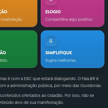
ÇÃO
ELOGIO
 insatisfação.
Compartilhe algo positivo.
ÇÃO
SIMPLIFIQUE
dido.
Sugira melhorias.
 mas é com a EBC que estará dialogando. O Fala.BR é
m a administração pública, por meio das Ouvidorias.
 conteúdos ofertados ao cidadão. Por isso, não se
onteúdo alvo de sua manifestação.