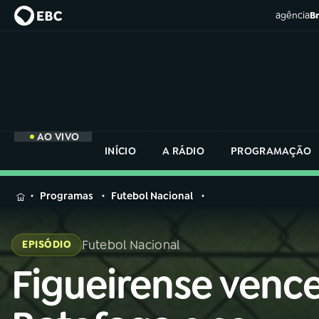
agência
Br
AO VIVO
INÍCIO
A RÁDIO
PROGRAMAÇÃO
MENU
Programas
Futebol Nacional
Buscar
na
Futebol Nacional
EPISÓDIO
Rádio
Buscar
Nacional
Figueirense venc
Buscar
na
Rádio
AO VIVO