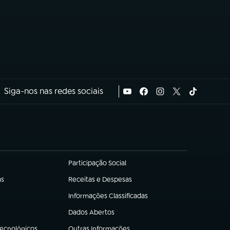
Siga-nos nas redes sociais
Participação Social
(abre em nova aba)
as
Receitas e Despesas
(abre em nova aba)
Informações Classificadas
(abre em nova aba)
Dados Abertos
(abre em nova aba)
Tecnológicos
Outras Informações