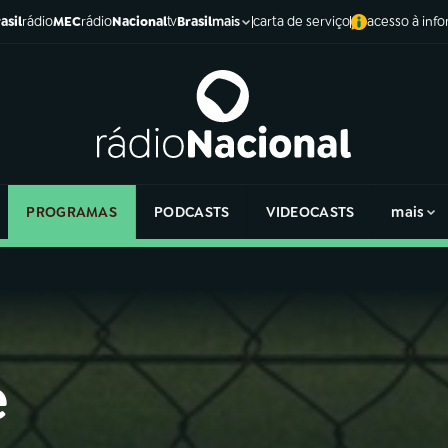
asil
rádio
MEC
rádio
Nacional
tv
Brasil
carta de serviço
acesso à inf
mais
PROGRAMAS
PODCASTS
VIDEOCASTS
mais
e