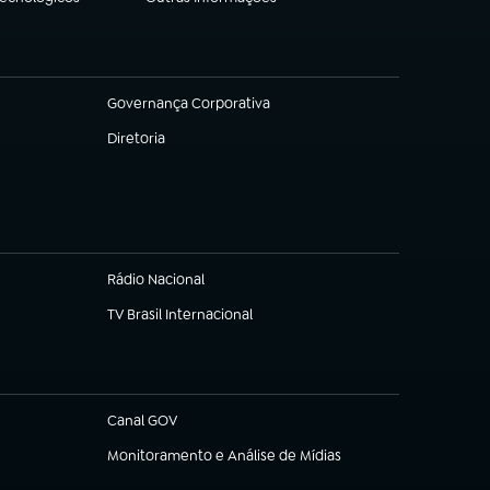
(abre em nova aba)
Governança Corporativa
(abre em nova aba)
Diretoria
(abre em nova aba)
Rádio Nacional
TV Brasil Internacional
(abre em nova aba)
Canal GOV
(abre em nova aba)
Monitoramento e Análise de Mídias
(abre em nova aba)