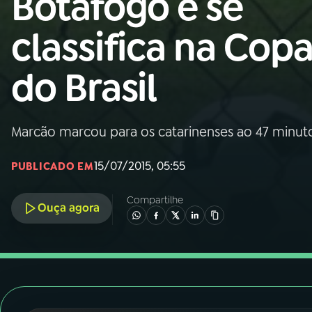
Botafogo e se
Nacional
classifica na Cop
01
INÍCIO
do Brasil
02
A RÁDIO
Marcão marcou para os catarinenses ao 47 minu
03
PROGRAMAÇÃO
15/07/2015, 05:55
PUBLICADO EM
04
PROGRAMAS
Compartilhe
Ouça agora
05
PODCASTS
06
VIDEOCASTS