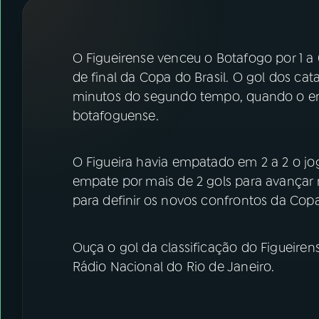
07
ÚLTIMAS
08
FESTIVAL DE MÚSICA
O Figueirense venceu o Botafogo por 1 a 
de final da Copa do Brasil. O gol dos ca
minutos do segundo tempo, quando o emp
ACOMPANHE A RÁDIO NACIONAL
botafoguense.
YouTube
Facebook
O Figueira havia empatado em 2 a 2 o jog
Instagram
X
empate por mais de 2 gols para avançar 
TikTok
para definir os novos confrontos da Copa
Ouça o gol da classificação do Figueiren
Rádio Nacional do Rio de Janeiro.