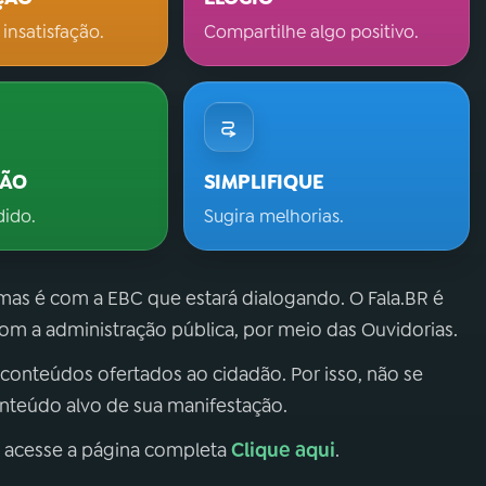
 insatisfação.
Compartilhe algo positivo.
ÇÃO
SIMPLIFIQUE
dido.
Sugira melhorias.
 mas é com a EBC que estará dialogando. O Fala.BR é
m a administração pública, por meio das Ouvidorias.
 conteúdos ofertados ao cidadão. Por isso, não se
onteúdo alvo de sua manifestação.
Clique aqui
, acesse a página completa
.