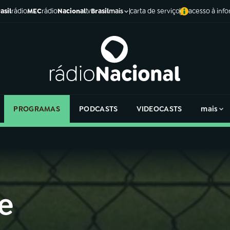
asil
rádio
MEC
rádio
Nacional
tv
Brasil
carta de serviço
acesso à inf
mais
PROGRAMAS
PODCASTS
VIDEOCASTS
mais
e