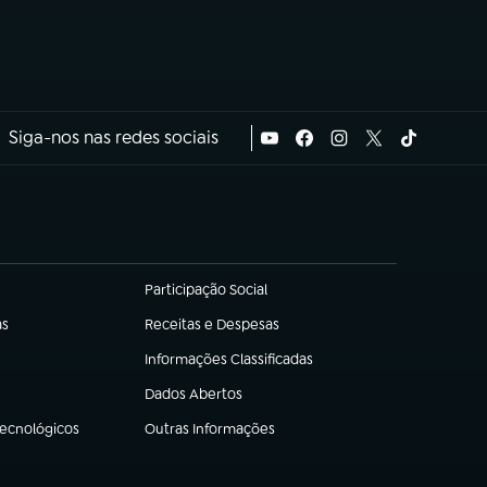
Siga-nos nas redes sociais
Participação Social
(abre em nova aba)
as
Receitas e Despesas
(abre em nova aba)
Informações Classificadas
(abre em nova aba)
Dados Abertos
(abre em nova aba)
Tecnológicos
Outras Informações
(abre em nova aba)