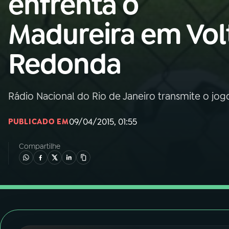
enfrenta o
Nacional
Madureira em Vol
01
INÍCIO
Redonda
02
A RÁDIO
Rádio Nacional do Rio de Janeiro transmite o jogo
03
PROGRAMAÇÃO
09/04/2015, 01:55
PUBLICADO EM
04
PROGRAMAS
Compartilhe
05
PODCASTS
06
VIDEOCASTS