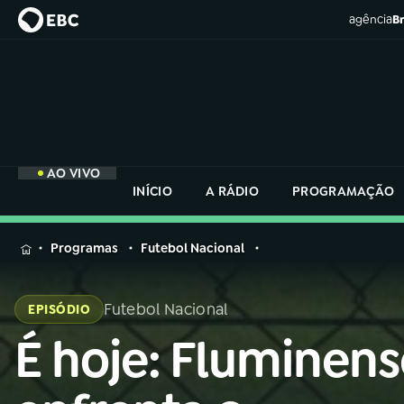
agência
Br
AO VIVO
INÍCIO
A RÁDIO
PROGRAMAÇÃO
MENU
Programas
Futebol Nacional
Buscar
na
Futebol Nacional
EPISÓDIO
Rádio
Buscar
Nacional
É hoje: Fluminens
Buscar
na
Rádio
AO VIVO