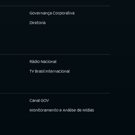
Governança Corporativa
(abre em nova aba)
Diretoria
(abre em nova aba)
Rádio Nacional
TV Brasil Internacional
(abre em nova aba)
Canal GOV
(abre em nova aba)
Monitoramento e Análise de Mídias
(abre em nova aba)