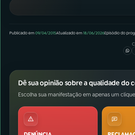
07
ÚLTIMAS
08
FESTIVAL DE MÚSICA
Publicado em
09/04/2015
Atualizado em
18/06/2026
Episódio
do pro
ACOMPANHE A RÁDIO NACIONAL
C
YouTube
Facebook
Instagram
X
Dê sua opinião sobre a qualidade do 
TikTok
Escolha sua manifestação em apenas um clique
DENÚNCIA
RECLAMA