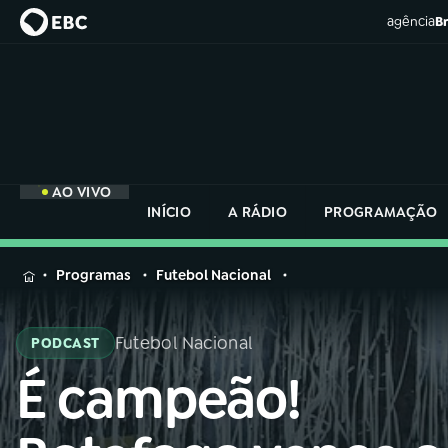
agência
Br
AO VIVO
INÍCIO
A RÁDIO
PROGRAMAÇÃO
MENU
Programas
Futebol Nacional
Buscar
na
Futebol Nacional
PODCAST
Rádio
Buscar
Nacional
É campeão!
Buscar
na
Rádio
AO VIVO