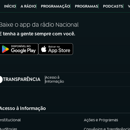
INÍCIO
A RÁDIO
PROGRAMAÇÃO
PROGRAMAS
PODCASTS
Baixe o app da rádio Nacional
E tenha a gente sempre com você.
Acesso à
TRANSPARÊNCIA
abre em nova aba)
Informação
Acesso à Informação
Institucional
Ações e Programas
(abre em nova aba)
(abre em nova aba)
Auditorias
Convênios e Transferênci