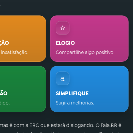
.
ÇÃO
ELOGIO
 insatisfação.
Compartilhe algo positivo.
ÇÃO
SIMPLIFIQUE
dido.
Sugira melhorias.
 mas é com a EBC que estará dialogando. O Fala.BR é