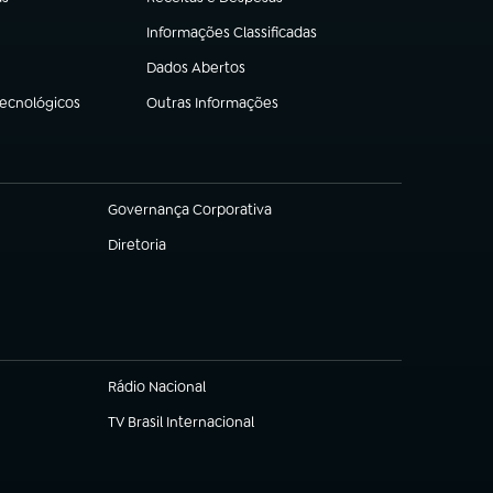
(abre em nova aba)
Informações Classificadas
(abre em nova aba)
Dados Abertos
(abre em nova aba)
Tecnológicos
Outras Informações
(abre em nova aba)
Governança Corporativa
(abre em nova aba)
Diretoria
(abre em nova aba)
Rádio Nacional
TV Brasil Internacional
(abre em nova aba)