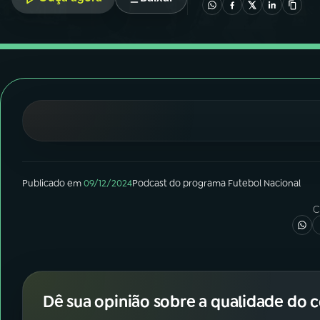
07
ÚLTIMAS
08
FESTIVAL DE MÚSICA
ACOMPANHE A RÁDIO NACIONAL
YouTube
Facebook
Instagram
X
Publicado em
09/12/2024
Podcast
do programa
Futebol Nacional
TikTok
C
Dê sua opinião sobre a qualidade do 