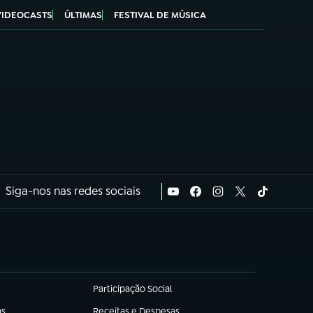
VIDEOCASTS
ÚLTIMAS
FESTIVAL DE MÚSICA
Siga-nos nas redes sociais
Participação Social
(abre em nova aba)
as
Receitas e Despesas