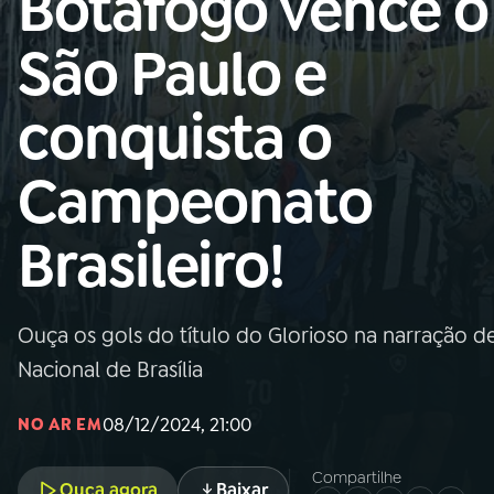
Botafogo vence o
Nacional
São Paulo e
01
INÍCIO
conquista o
02
A RÁDIO
Campeonato
03
PROGRAMAÇÃO
Brasileiro!
04
PROGRAMAS
Ouça os gols do título do Glorioso na narração d
05
PODCASTS
Nacional de Brasília
08/12/2024, 21:00
NO AR EM
06
VIDEOCASTS
Compartilhe
Ouça agora
Baixar