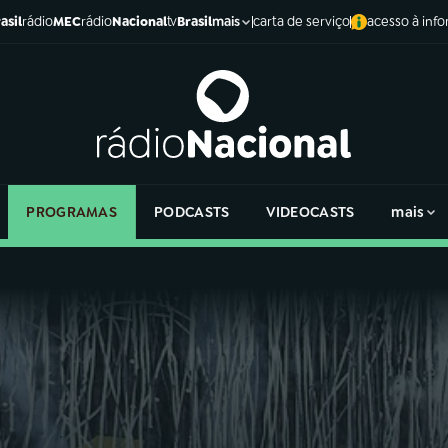
asil
rádio
MEC
rádio
Nacional
tv
Brasil
carta de serviço
acesso à inf
mais
PROGRAMAS
PODCASTS
VIDEOCASTS
mais