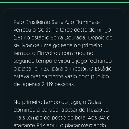
03
PROGRAMAÇÃO
Pelo Brasileirão Série A, o Fluminese
venceu o Goiás na tarde deste domingo
04
PROGRAMAS
(28) no estádio Serra Dourada. Depois de
se livrar de uma goleada no primeiro
05
PODCASTS
tempo, o Flu voltou com tudo no
segundo tempo e virou o jogo fechando
o placar em 2x1 para o Tricolor. O Estádio
06
VIDEOCASTS
estava praticamente vazio com público
de apenas 2.419 pessoas.
07
ÚLTIMAS
No primeiro tempo do jogo, o Goiás
08
FESTIVAL DE MÚSICA
dominou a partida apesar do Fluzão ter
mais tempo de posse de bola. Aos 34', o
atacante Erik abriu o placar marcando
ACOMPANHE A RÁDIO NACIONAL