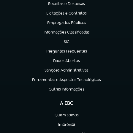
Receitas e Despesas
(abre em nova aba)
Licitações e Contratos
(abre em nova aba)
Empregados Públicos
(abre em nova aba)
Informações Classificadas
(abre em nova aba)
SIC
(abre em nova aba)
Perguntas Frequentes
(abre em nova aba)
Dados Abertos
(abre em nova aba)
Sanções Administrativas
(abre em nova aba)
Ferramentas e Aspectos Tecnológicos
(abre em nova aba)
Outras Informações
(abre em nova aba)
A EBC
Quem somos
(abre em nova aba)
Imprensa
(abre em nova aba)