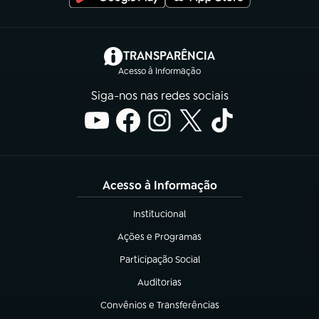
(abre em nova aba)
TRANSPARÊNCIA
Acesso à Informação
Siga-nos nas redes sociais
Acesso à Informação
Institucional
(abre em nova aba)
Ações e Programas
(abre em nova aba)
Participação Social
(abre em nova aba)
Auditorias
(abre em nova aba)
Convênios e Transferências
(abre em nova aba)