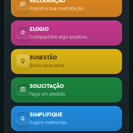
RECLAMAÇÃO
Registre sua insatisfação.
ELOGIO
Compartilhe algo positivo.
SUGESTÃO
Envie uma ideia.
SOLICITAÇÃO
Faça um pedido.
SIMPLIFIQUE
Sugira melhorias.