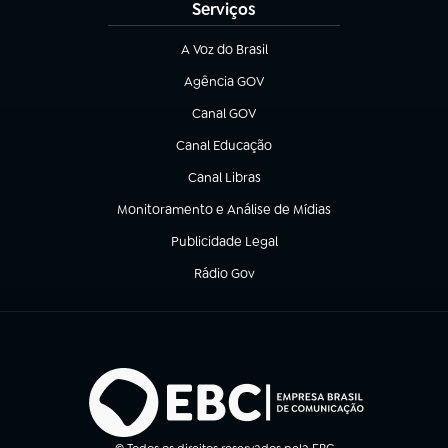
Serviços
A Voz do Brasil
(abre em nova aba)
Agência GOV
(abre em nova aba)
Canal GOV
(abre em nova aba)
Canal Educação
(abre em nova aba)
Canal Libras
(abre em nova aba)
Monitoramento e Análise de Mídias
(abre em nova aba)
Publicidade Legal
(abre em nova aba)
Rádio Gov
(abre em nova aba)