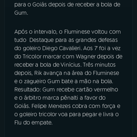
para o Goiás depois de receber a bola de
YouTube
Facebook
Gum.
Instagram
X
Após o intervalo, o Fluminese voltou com
tudo Destaque para as grandes defesas
TikTok
do goleiro Diego Cavalieri. Aos 7' foi a vez
do Tricolor marcar com Wagner depois de
receber a bola de Vinícius. Três minutos
depois, Rik avança na área do Fluminese
e o zagueiro Gum bate a mão na bola.
Resultado: Gum recebe cartão vermelho
e o árbitro marca pênalti a favor do
Goiás. Felipe Menezes cobra com força e
o goleiro tricolor voa para pegar e livra o
Flu do empate.