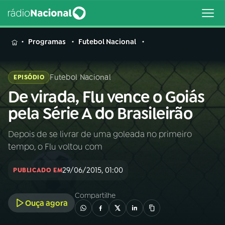
MENU
Programas
Futebol Nacional
Futebol Nacional
EPISÓDIO
De virada, Flu vence o Goiás
Buscar
na
pela Série A do Brasileirão
Rádio
Buscar
Nacional
Depois de se livrar de uma goleada no primeiro
tempo, o Flu voltou com
AO VIVO
29/06/2015, 01:00
PUBLICADO EM
01
INÍCIO
Compartilhe
Ouça agora
02
A RÁDIO