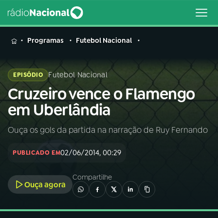
MENU
Programas
Futebol Nacional
Futebol Nacional
EPISÓDIO
Cruzeiro vence o Flamengo
Buscar
na
em Uberlândia
Rádio
Buscar
Nacional
Ouça os gols da partida na narração de Ruy Fernando
AO VIVO
02/06/2014, 00:29
PUBLICADO EM
01
INÍCIO
Compartilhe
Ouça agora
02
A RÁDIO