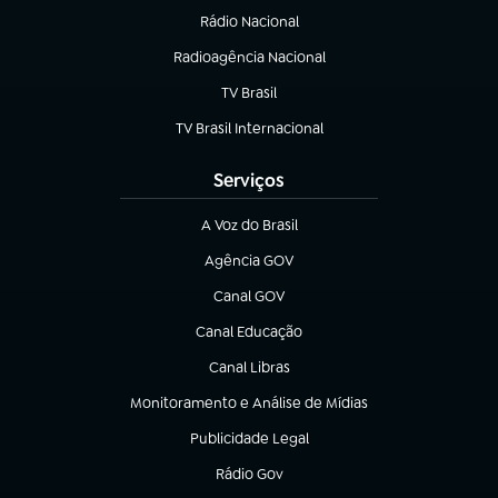
Rádio Nacional
Radioagência Nacional
(abre em nova aba)
TV Brasil
(abre em nova aba)
TV Brasil Internacional
(abre em nova aba)
Serviços
A Voz do Brasil
(abre em nova aba)
Agência GOV
(abre em nova aba)
Canal GOV
(abre em nova aba)
Canal Educação
(abre em nova aba)
Canal Libras
(abre em nova aba)
Monitoramento e Análise de Mídias
(abre em nova aba)
Publicidade Legal
(abre em nova aba)
Rádio Gov
(abre em nova aba)