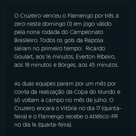
03
PROGRAMAÇÃO
O Cruzeiro venceu o Flamengo por três a
zero neste domingo (1) em jogo válido
pela nona rodada do Campeonato
04
PROGRAMAS
Brasileiro. Todos os gols da Raposa
saíram no primeiro tempo: Ricardo
05
PODCASTS
Goulart, aos 16 minutos, Everton Ribeiro,
aos 18 minutos e Borges, aos 45 minutos.
06
VIDEOCASTS
As duas equipes param por um mês por
conta da realização da Copa do Mundo e
07
ÚLTIMAS
só voltam a campo no mês de julho. O
Cruzeiro encara o Vitória no dia 17 (quinta-
08
FESTIVAL DE MÚSICA
feira) e o Flamengo recebe o Atlético-PR
no dia 16 (quarta-feira).
ACOMPANHE A RÁDIO NACIONAL