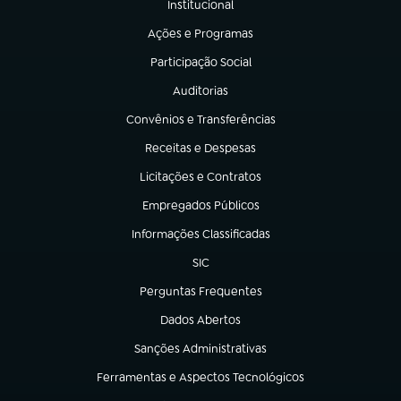
Institucional
(abre em nova aba)
Ações e Programas
(abre em nova aba)
Participação Social
(abre em nova aba)
Auditorias
(abre em nova aba)
Convênios e Transferências
(abre em nova aba)
Receitas e Despesas
(abre em nova aba)
Licitações e Contratos
(abre em nova aba)
Empregados Públicos
(abre em nova aba)
Informações Classificadas
(abre em nova aba)
SIC
(abre em nova aba)
Perguntas Frequentes
(abre em nova aba)
Dados Abertos
(abre em nova aba)
Sanções Administrativas
(abre em nova aba)
Ferramentas e Aspectos Tecnológicos
(abre em nova aba)