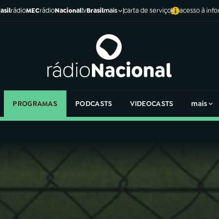
asil
rádio
MEC
rádio
Nacional
tv
Brasil
carta de serviço
acesso à inf
mais
PROGRAMAS
PODCASTS
VIDEOCASTS
mais