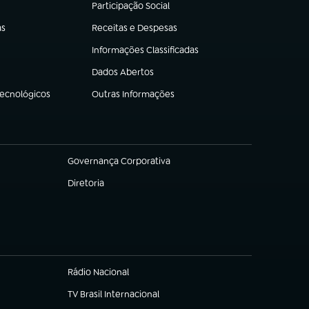
Participação Social
(abre em nova aba)
as
Receitas e Despesas
(abre em nova aba)
Informações Classificadas
(abre em nova aba)
Dados Abertos
(abre em nova aba)
Tecnológicos
Outras Informações
(abre em nova aba)
Governança Corporativa
(abre em nova aba)
Diretoria
(abre em nova aba)
Rádio Nacional
TV Brasil Internacional
(abre em nova aba)