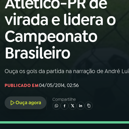
Atlético-PR de
Nacional
virada e lidera o
01
INÍCIO
Campeonato
02
A RÁDIO
Brasileiro
03
PROGRAMAÇÃO
Ouça os gols da partida na narração de André Lu
04
PROGRAMAS
04/05/2014, 02:56
PUBLICADO EM
05
PODCASTS
Compartilhe
Ouça agora
06
VIDEOCASTS