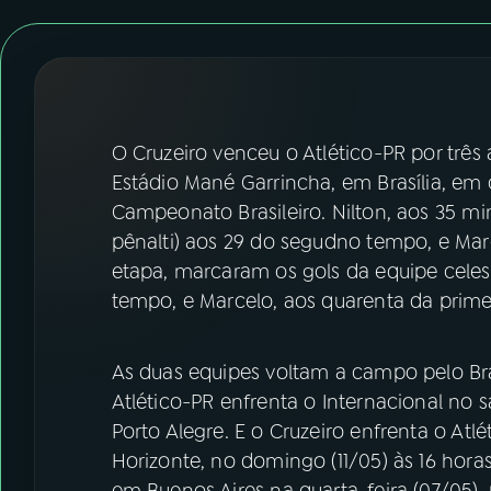
07
ÚLTIMAS
08
FESTIVAL DE MÚSICA
ACOMPANHE A RÁDIO NACIONAL
O Cruzeiro venceu o Atlético-PR por três
Estádio Mané Garrincha, em Brasília, em
YouTube
Facebook
Campeonato Brasileiro. Nilton, aos 35 m
pênalti) aos 29 do segudno tempo, e Ma
Instagram
X
etapa, marcaram os gols da equipe celes
tempo, e Marcelo, aos quarenta da prime
TikTok
As duas equipes voltam a campo pelo Bra
Atlético-PR enfrenta o Internacional no s
Porto Alegre. E o Cruzeiro enfrenta o At
Horizonte, no domingo (11/05) às 16 hora