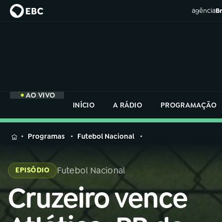
agência
Br
AO VIVO
INÍCIO
A RÁDIO
PROGRAMAÇÃO
MENU
Programas
Futebol Nacional
Buscar
na
Futebol Nacional
EPISÓDIO
Rádio
Buscar
Nacional
Cruzeiro vence
Buscar
na
Rádio
AO VIVO