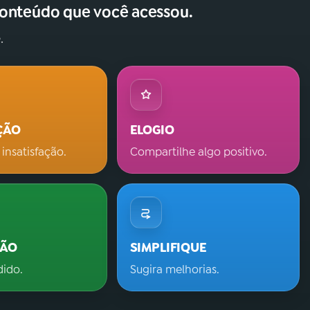
conteúdo que você acessou.
.
ÇÃO
ELOGIO
 insatisfação.
Compartilhe algo positivo.
ÇÃO
SIMPLIFIQUE
dido.
Sugira melhorias.