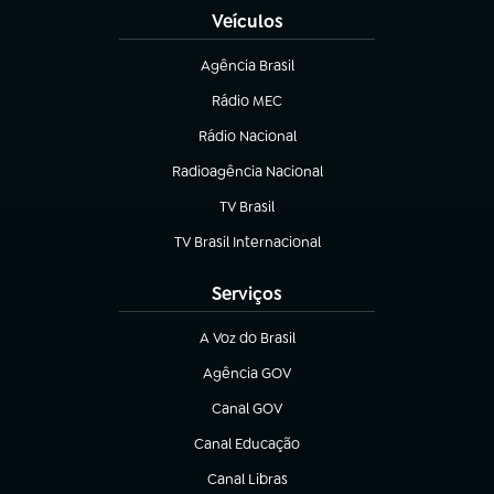
Veículos
Agência Brasil
(abre em nova aba)
Rádio MEC
(abre em nova aba)
Rádio Nacional
Radioagência Nacional
(abre em nova aba)
TV Brasil
(abre em nova aba)
TV Brasil Internacional
(abre em nova aba)
Serviços
A Voz do Brasil
(abre em nova aba)
Agência GOV
(abre em nova aba)
Canal GOV
(abre em nova aba)
Canal Educação
(abre em nova aba)
Canal Libras
(abre em nova aba)