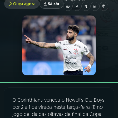
Baixar
Ouça agora
03
PROGRAMAÇÃO
04
PROGRAMAS
05
PODCASTS
06
VIDEOCASTS
07
ÚLTIMAS
O Corinthians venceu o Newell's Old Boys
08
FESTIVAL DE MÚSICA
por 2 a 1 de virada nesta terça-feira (1) no
jogo de ida das oitavas de final da Copa
ACOMPANHE A RÁDIO NACIONAL