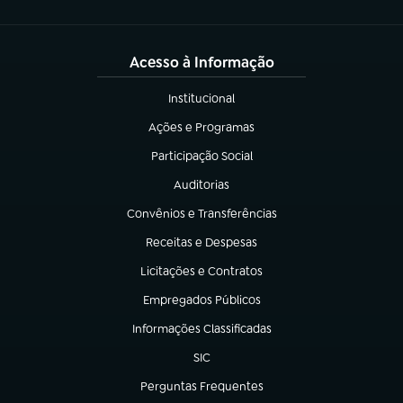
Acesso à Informação
Institucional
(abre em nova aba)
Ações e Programas
(abre em nova aba)
Participação Social
(abre em nova aba)
Auditorias
(abre em nova aba)
Convênios e Transferências
(abre em nova aba)
Receitas e Despesas
(abre em nova aba)
Licitações e Contratos
(abre em nova aba)
Empregados Públicos
(abre em nova aba)
Informações Classificadas
(abre em nova aba)
SIC
(abre em nova aba)
Perguntas Frequentes
(abre em nova aba)