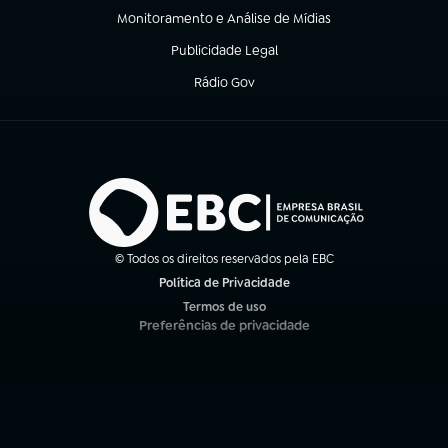
Monitoramento e Análise de Mídias
(abre em nova aba)
Publicidade Legal
(abre em nova aba)
Rádio Gov
(abre em nova aba)
© Todos os direitos reservados pela EBC
Política de Privacidade
(abre em nova aba)
Termos de uso
(abre em nova aba)
Preferências de privacidade