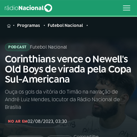
MENU
Programas
Futebol Nacional
Futebol Nacional
PODCAST
Corinthians vence o Newell's
Buscar
na
Old Boys de virada pela Copa
Rádio
Buscar
Sul-Americana
Nacional
Ouça os gols da vitória do Timão na narração de
AO VIVO
André Luiz Mendes, locutor da Rádio Nacional de
Brasília
01
INÍCIO
02/08/2023, 03:30
NO AR EM
02
A RÁDIO
Compartilhe