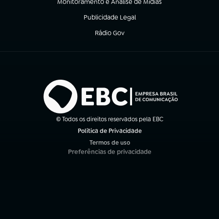
Monitoramento e Análise de Mídias
(abre em nova aba)
Publicidade Legal
(abre em nova aba)
Rádio Gov
(abre em nova aba)
© Todos os direitos reservados pela EBC
Política de Privacidade
(abre em nova aba)
Termos de uso
(abre em nova aba)
Preferências de privacidade