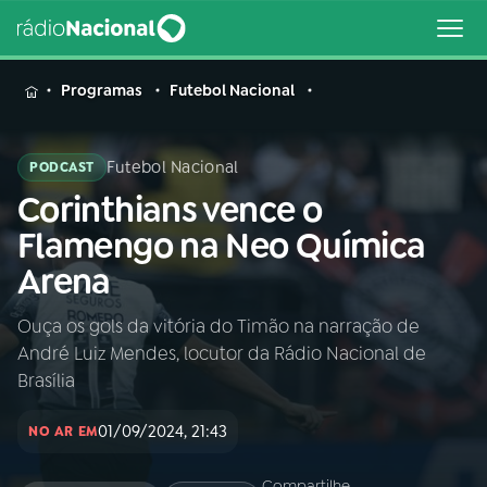
MENU
Programas
Futebol Nacional
Futebol Nacional
PODCAST
Corinthians vence o
Buscar
na
Flamengo na Neo Química
Rádio
Buscar
Arena
Nacional
Ouça os gols da vitória do Timão na narração de
AO VIVO
André Luiz Mendes, locutor da Rádio Nacional de
Brasília
01
INÍCIO
01/09/2024, 21:43
NO AR EM
02
A RÁDIO
Compartilhe