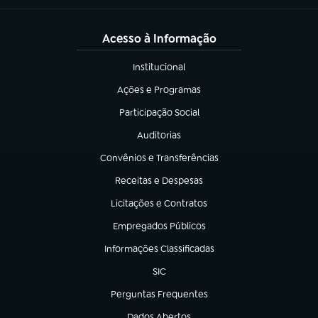
Acesso à Informação
Institucional
(abre em nova aba)
Ações e Programas
(abre em nova aba)
Participação Social
(abre em nova aba)
Auditorias
(abre em nova aba)
Convênios e Transferências
(abre em nova aba)
Receitas e Despesas
(abre em nova aba)
Licitações e Contratos
(abre em nova aba)
Empregados Públicos
(abre em nova aba)
Informações Classificadas
(abre em nova aba)
SIC
(abre em nova aba)
Perguntas Frequentes
(abre em nova aba)
Dados Abertos