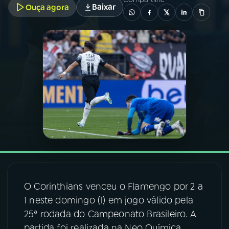
Baixar
Ouça agora
03
PROGRAMAÇÃO
04
PROGRAMAS
05
PODCASTS
06
VIDEOCASTS
07
ÚLTIMAS
O Corinthians venceu o Flamengo por 2 a
08
FESTIVAL DE MÚSICA
1 neste domingo (1) em jogo válido pela
25ª rodada do Campeonato Brasileiro. A
ACOMPANHE A RÁDIO NACIONAL
partida foi realizada na Neo Química