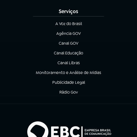
Serviços
A Voz do Brasil
(abre em nova aba)
Agência GOV
(abre em nova aba)
Canal GOV
(abre em nova aba)
Canal Educação
(abre em nova aba)
Canal Libras
(abre em nova aba)
Monitoramento e Análise de Mídias
(abre em nova aba)
Publicidade Legal
(abre em nova aba)
Rádio Gov
(abre em nova aba)