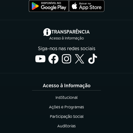
(abre em nova aba)
TRANSPARÊNCIA
Acesso à Informação
Siga-nos nas redes sociais
Acesso à Informação
Institucional
(abre em nova aba)
Ações e Programas
(abre em nova aba)
Participação Social
(abre em nova aba)
Auditorias
(abre em nova aba)