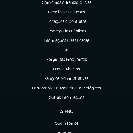
Convênios e Transferências
(abre em nova aba)
Receitas e Despesas
(abre em nova aba)
Licitações e Contratos
(abre em nova aba)
Empregados Públicos
(abre em nova aba)
Informações Classificadas
(abre em nova aba)
SIC
(abre em nova aba)
Perguntas Frequentes
(abre em nova aba)
Dados Abertos
(abre em nova aba)
Sanções Administrativas
(abre em nova aba)
Ferramentas e Aspectos Tecnológicos
(abre em nova aba)
Outras Informações
(abre em nova aba)
A EBC
Quem somos
(abre em nova aba)
Imprensa