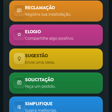
RECLAMAÇÃO
Registre sua insatisfação.
ELOGIO
Compartilhe algo positivo.
SUGESTÃO
Envie uma ideia.
SOLICITAÇÃO
Faça um pedido.
SIMPLIFIQUE
Sugira melhorias.