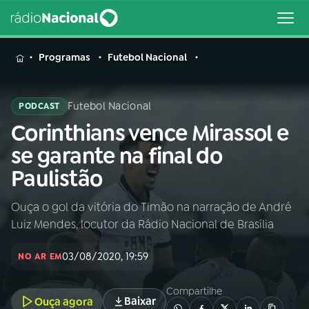
MENU
Programas
Futebol Nacional
Futebol Nacional
PODCAST
Corinthians vence Mirassol e
Buscar
na
se garante na final do
Rádio
Buscar
Paulistão
Nacional
Ouça o gol da vitória do Timão na narração de André
AO VIVO
Luiz Mendes, locutor da Rádio Nacional de Brasília
01
INÍCIO
03/08/2020, 19:59
NO AR EM
Compartilhe
02
A RÁDIO
Baixar
Ouça agora