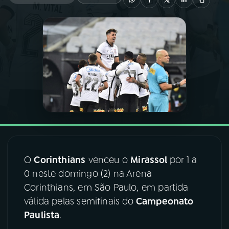
03
PROGRAMAÇÃO
04
PROGRAMAS
05
PODCASTS
06
VIDEOCASTS
O
Corinthians
venceu o
Mirassol
por 1 a
07
ÚLTIMAS
0 neste domingo (2) na Arena
Corinthians, em São Paulo, em partida
08
FESTIVAL DE MÚSICA
válida pelas semifinais do
Campeonato
Paulista
.
ACOMPANHE A RÁDIO NACIONAL