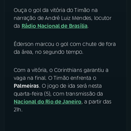
Ouça o gol da vitória do Timão na
YouTube
Facebook
narração de André Luiz Mendes, locutor
da
Rádio Nacional de Brasília
.
Instagram
X
TikTok
Éderson marcou o gol com chute de fora
da área, no segundo tempo.
Com a vitória, o Corinthians garantiu a
vaga na final. O Timão enfrenta o
Palmeiras
. O jogo de ida será nesta
quarta-feira (5), com transmissão da
Nacional do Rio de Janeiro
, a partir das
21h.