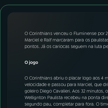
07
ÚLTIMAS
08
FESTIVAL DE MÚSICA
ACOMPANHE A RÁDIO NACIONAL
O Corinthians venceu o Fluminense por 2 
Marciel e Ralf marcaram para os paulist
YouTube
Facebook
pontos. Já os cariocas seguem na luta p
Instagram
X
O jogo
TikTok
O Corinthians abriu o placar logo aos 4
velocidade e passou para Marciel, que d
goleiro Diego Cavalieri. Aos 32 minutos,
Wellignton Paulista recebeu na ponta dir
segundo pau, completar para fora. O tim