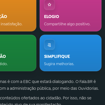
ÇÃO
ELOGIO
 insatisfação.
Compartilhe algo positivo.
ÇÃO
SIMPLIFIQUE
dido.
Sugira melhorias.
 mas é com a EBC que estará dialogando. O Fala.BR é
m a administração pública, por meio das Ouvidorias.
 conteúdos ofertados ao cidadão. Por isso, não se
onteúdo alvo de sua manifestação.