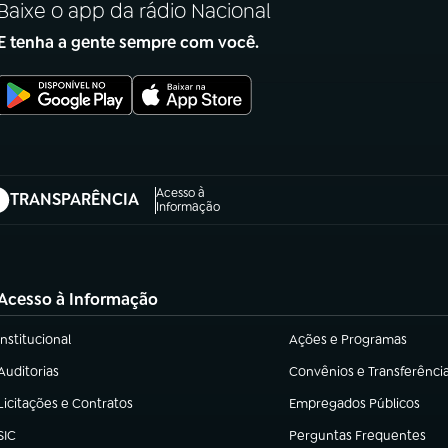
Baixe o app da rádio Nacional
E tenha a gente sempre com você.
Acesso à
TRANSPARÊNCIA
abre em nova aba)
Informação
Acesso à Informação
Institucional
Ações e Programas
(abre em nova aba)
(abre em nova aba)
Auditorias
Convênios e Transferênci
(abre em nova aba)
(abre em nova aba)
Licitações e Contratos
Empregados Públicos
(abre em nova aba)
(abre em nova aba)
SIC
Perguntas Frequentes
(abre em nova aba)
(abre em nova aba)