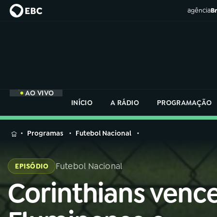
agência
Br
AO VIVO
INÍCIO
A RÁDIO
PROGRAMAÇÃO
MENU
Programas
Futebol Nacional
Buscar
na
Futebol Nacional
EPISÓDIO
Rádio
Buscar
Nacional
Corinthians venc
Buscar
na
Rádio
AO VIVO