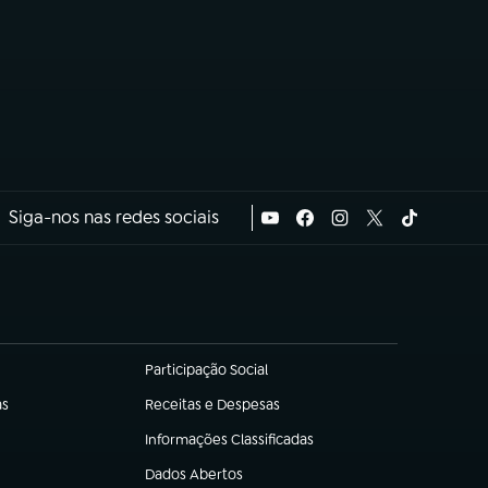
Siga-nos nas redes sociais
Participação Social
(abre em nova aba)
as
Receitas e Despesas
(abre em nova aba)
Informações Classificadas
(abre em nova aba)
Dados Abertos
(abre em nova aba)