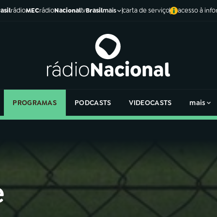
asil
rádio
MEC
rádio
Nacional
tv
Brasil
carta de serviço
acesso à inf
mais
PROGRAMAS
PODCASTS
VIDEOCASTS
mais
e