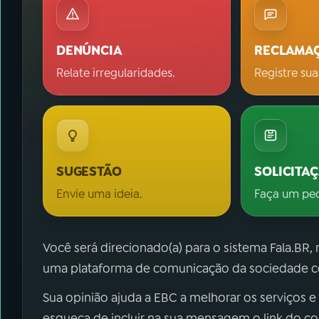
DENÚNCIA
RECLAMA
Relate irregularidades.
Registre sua
SUGESTÃO
SOLICITA
Envie uma ideia.
Faça um pe
Você será direcionado(a) para o sistema Fala.BR,
uma plataforma de comunicação da sociedade co
Sua opinião ajuda a EBC a melhorar os serviços e
esqueça de incluir na sua mensagem o link do c