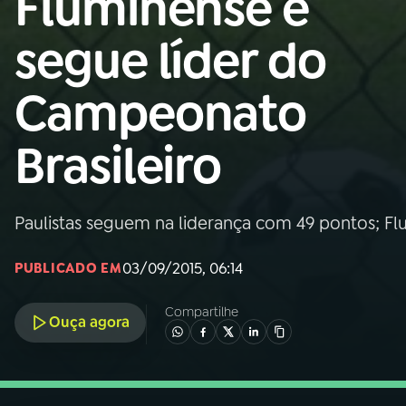
Fluminense e
Nacional
segue líder do
01
INÍCIO
Campeonato
02
A RÁDIO
Brasileiro
03
PROGRAMAÇÃO
Paulistas seguem na liderança com 49 pontos; Flu
04
PROGRAMAS
03/09/2015, 06:14
PUBLICADO EM
05
PODCASTS
Compartilhe
Ouça agora
06
VIDEOCASTS