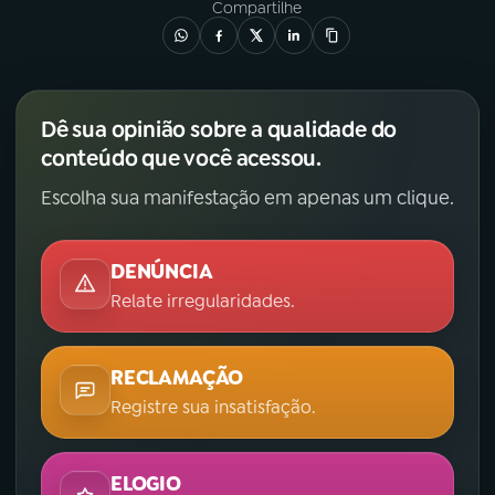
Compartilhe
YouTube
Facebook
Instagram
X
Dê sua opinião sobre a qualidade do
TikTok
conteúdo que você acessou.
Escolha sua manifestação em apenas um clique.
DENÚNCIA
Relate irregularidades.
RECLAMAÇÃO
Registre sua insatisfação.
ELOGIO