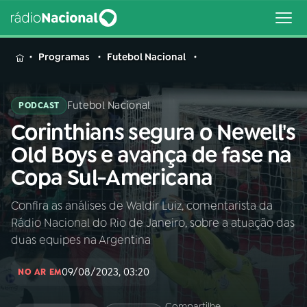
MENU
Programas
Futebol Nacional
Futebol Nacional
PODCAST
Corinthians segura o Newell's
Buscar
na
Old Boys e avança de fase na
Rádio
Buscar
Copa Sul-Americana
Nacional
Confira as análises de Waldir Luiz, comentarista da
AO VIVO
Rádio Nacional do Rio de Janeiro, sobre a atuação das
duas equipes na Argentina
01
INÍCIO
09/08/2023, 03:20
NO AR EM
02
A RÁDIO
Compartilhe