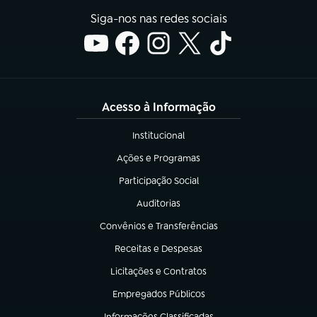
Siga-nos nas redes sociais
Acesso à Informação
Institucional
(abre em nova aba)
Ações e Programas
(abre em nova aba)
Participação Social
(abre em nova aba)
Auditorias
(abre em nova aba)
Convênios e Transferências
(abre em nova aba)
Receitas e Despesas
(abre em nova aba)
Licitações e Contratos
(abre em nova aba)
Empregados Públicos
(abre em nova aba)
Informações Classificadas