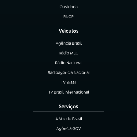
Ouvidoria
(abre em nova aba)
RNCP
(abre em nova aba)
Veículos
Agência Brasil
(abre em nova aba)
Rádio MEC
(abre em nova aba)
Rádio Nacional
Radioagência Nacional
(abre em nova aba)
TV Brasil
(abre em nova aba)
TV Brasil Internacional
(abre em nova aba)
Serviços
A Voz do Brasil
(abre em nova aba)
Agência GOV
(abre em nova aba)