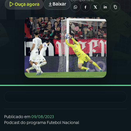
Baixar
Ouça agora
03
PROGRAMAÇÃO
04
PROGRAMAS
05
PODCASTS
06
VIDEOCASTS
07
ÚLTIMAS
08
FESTIVAL DE MÚSICA
Publicado em
09/08/2023
Podcast
do programa
Futebol Nacional
ACOMPANHE A RÁDIO NACIONAL