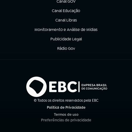
Canal GOV
(abre em nova aba)
Canal Educação
(abre em nova aba)
Canal Libras
(abre em nova aba)
Monitoramento e Análise de Mídias
(abre em nova aba)
Publicidade Legal
(abre em nova aba)
Rádio Gov
(abre em nova aba)
© Todos os direitos reservados pela EBC
Política de Privacidade
(abre em nova aba)
Termos de uso
(abre em nova aba)
Preferências de privacidade