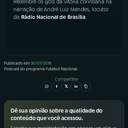
Relembre os gols da vitória corintiana na
narração de André Luiz Mendes, locutor
YouTube
Facebook
da
Rádio Nacional de Brasília
.
Instagram
X
TikTok
Publicado em
30/07/2018
Podcast
do programa
Futebol Nacional
Compartilhe
Dê sua opinião sobre a qualidade do
conteúdo que você acessou.