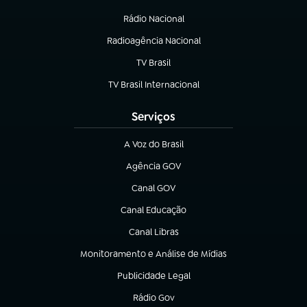
(abre em nova aba)
Rádio Nacional
Radioagência Nacional
(abre em nova aba)
TV Brasil
(abre em nova aba)
TV Brasil Internacional
(abre em nova aba)
Serviços
A Voz do Brasil
(abre em nova aba)
Agência GOV
(abre em nova aba)
Canal GOV
(abre em nova aba)
Canal Educação
(abre em nova aba)
Canal Libras
(abre em nova aba)
Monitoramento e Análise de Mídias
(abre em nova aba)
Publicidade Legal
(abre em nova aba)
Rádio Gov
(abre em nova aba)