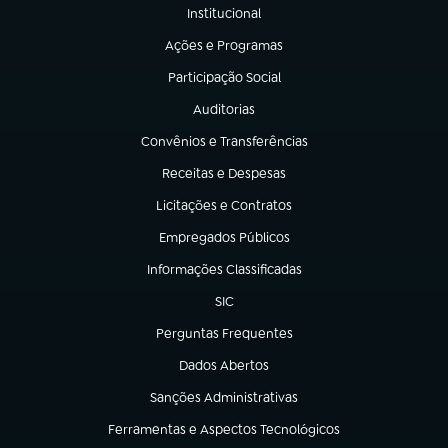
Institucional
(abre em nova aba)
Ações e Programas
(abre em nova aba)
Participação Social
(abre em nova aba)
Auditorias
(abre em nova aba)
Convênios e Transferências
(abre em nova aba)
Receitas e Despesas
(abre em nova aba)
Licitações e Contratos
(abre em nova aba)
Empregados Públicos
(abre em nova aba)
Informações Classificadas
(abre em nova aba)
SIC
(abre em nova aba)
Perguntas Frequentes
(abre em nova aba)
Dados Abertos
(abre em nova aba)
Sanções Administrativas
(abre em nova aba)
Ferramentas e Aspectos Tecnológicos
(abre em nova aba)