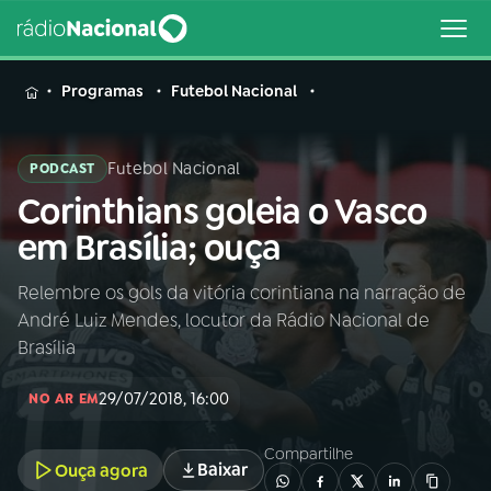
MENU
Programas
Futebol Nacional
Futebol Nacional
PODCAST
Corinthians goleia o Vasco
Buscar
na
em Brasília; ouça
Rádio
Buscar
Nacional
Relembre os gols da vitória corintiana na narração de
André Luiz Mendes, locutor da Rádio Nacional de
AO VIVO
Brasília
29/07/2018, 16:00
01
INÍCIO
NO AR EM
Compartilhe
Baixar
Ouça agora
02
A RÁDIO