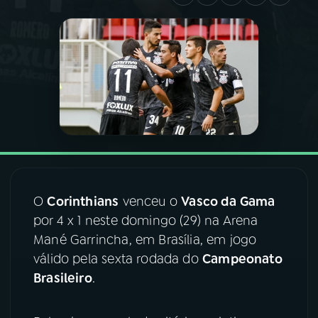
03
PROGRAMAÇÃO
04
PROGRAMAS
05
PODCASTS
06
VIDEOCASTS
O
Corinthians
venceu o
Vasco da Gama
por 4 x 1 neste domingo (29) na Arena
07
ÚLTIMAS
Mané Garrincha, em Brasília, em jogo
válido pela sexta rodada do
Campeonato
08
FESTIVAL DE MÚSICA
Brasileiro
.
ACOMPANHE A RÁDIO NACIONAL