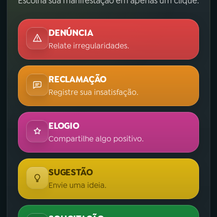
Escolha sua manifestação em apenas um clique.
DENÚNCIA
Relate irregularidades.
RECLAMAÇÃO
Registre sua insatisfação.
ELOGIO
Compartilhe algo positivo.
SUGESTÃO
Envie uma ideia.