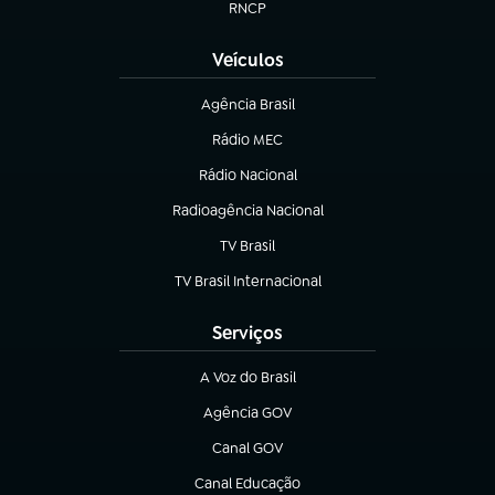
RNCP
(abre em nova aba)
Veículos
Agência Brasil
(abre em nova aba)
Rádio MEC
(abre em nova aba)
Rádio Nacional
Radioagência Nacional
(abre em nova aba)
TV Brasil
(abre em nova aba)
TV Brasil Internacional
(abre em nova aba)
Serviços
A Voz do Brasil
(abre em nova aba)
Agência GOV
(abre em nova aba)
Canal GOV
(abre em nova aba)
Canal Educação
(abre em nova aba)