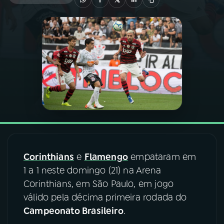
03
PROGRAMAÇÃO
04
PROGRAMAS
05
PODCASTS
06
VIDEOCASTS
Corinthians
e
Flamengo
empataram em
07
ÚLTIMAS
1 a 1 neste domingo (21) na Arena
Corinthians, em São Paulo, em jogo
08
FESTIVAL DE MÚSICA
válido pela décima primeira rodada do
Campeonato Brasileiro
.
ACOMPANHE A RÁDIO NACIONAL