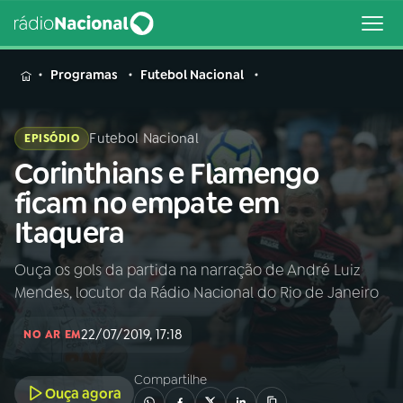
MENU
Programas
Futebol Nacional
Futebol Nacional
EPISÓDIO
Corinthians e Flamengo
Buscar
na
ficam no empate em
Rádio
Buscar
Itaquera
Nacional
Ouça os gols da partida na narração de André Luiz
AO VIVO
Mendes, locutor da Rádio Nacional do Rio de Janeiro
01
INÍCIO
22/07/2019, 17:18
NO AR EM
Compartilhe
02
A RÁDIO
Ouça agora