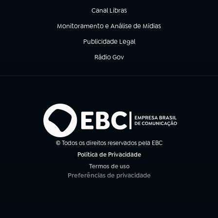
Canal Libras
(abre em nova aba)
Monitoramento e Análise de Mídias
(abre em nova aba)
Publicidade Legal
(abre em nova aba)
Rádio Gov
(abre em nova aba)
© Todos os direitos reservados pela EBC
Política de Privacidade
(abre em nova aba)
Termos de uso
(abre em nova aba)
Preferências de privacidade