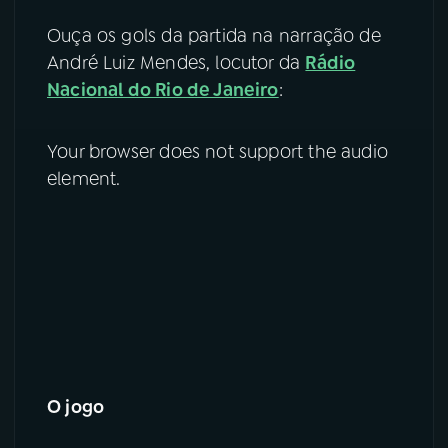
Ouça os gols da partida na narração de
YouTube
Facebook
André Luiz Mendes, locutor da
Rádio
Nacional do Rio de Janeiro
:
Instagram
X
TikTok
Your browser does not support the audio
element.
O jogo