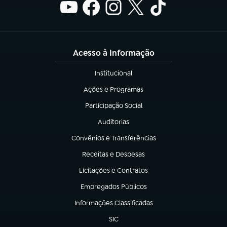
Acesso à Informação
Institucional
(abre em nova aba)
Ações e Programas
(abre em nova aba)
Participação Social
(abre em nova aba)
Auditorias
(abre em nova aba)
Convênios e Transferências
(abre em nova aba)
Receitas e Despesas
(abre em nova aba)
Licitações e Contratos
(abre em nova aba)
Empregados Públicos
(abre em nova aba)
Informações Classificadas
(abre em nova aba)
SIC
(abre em nova aba)