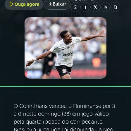
Baixar
Ouça agora
03
PROGRAMAÇÃO
04
PROGRAMAS
05
PODCASTS
06
VIDEOCASTS
07
ÚLTIMAS
O Corinthians venceu o Fluminense por 3
08
FESTIVAL DE MÚSICA
a 0 neste domingo (28) em jogo válido
pela quarta rodada do Campeoanto
Brasileiro. A partida foi disputada na Neo
ACOMPANHE A RÁDIO NACIONAL