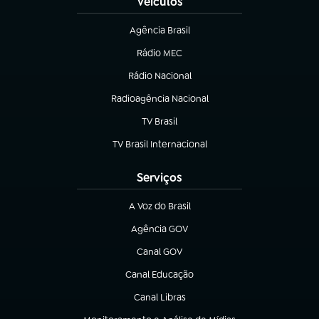
Veículos
Agência Brasil
(abre em nova aba)
Rádio MEC
(abre em nova aba)
Rádio Nacional
Radioagência Nacional
(abre em nova aba)
TV Brasil
(abre em nova aba)
TV Brasil Internacional
(abre em nova aba)
Serviços
A Voz do Brasil
(abre em nova aba)
Agência GOV
(abre em nova aba)
Canal GOV
(abre em nova aba)
Canal Educação
(abre em nova aba)
Canal Libras
(abre em nova aba)