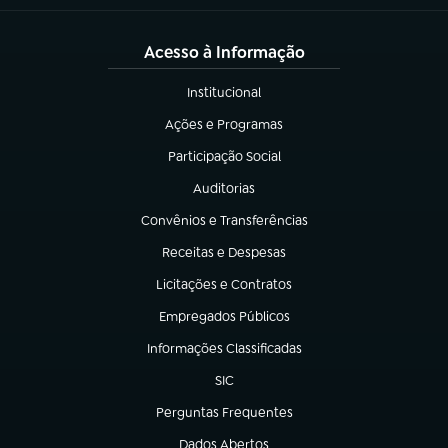
Acesso à Informação
Institucional
(abre em nova aba)
Ações e Programas
(abre em nova aba)
Participação Social
(abre em nova aba)
Auditorias
(abre em nova aba)
Convênios e Transferências
(abre em nova aba)
Receitas e Despesas
(abre em nova aba)
Licitações e Contratos
(abre em nova aba)
Empregados Públicos
(abre em nova aba)
Informações Classificadas
(abre em nova aba)
SIC
(abre em nova aba)
Perguntas Frequentes
(abre em nova aba)
Dados Abertos