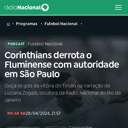
MENU
Programas
Futebol Nacional
Futebol Nacional
PODCAST
Corinthians derrota o
Buscar
na
Fluminense com autoridade
Rádio
Buscar
em São Paulo
Nacional
Ouça os gols da vitória do Timão na narração de
AO VIVO
Luciana Zogaib, locutora da Rádio Nacional do Rio de
Janeiro
01
INÍCIO
28/04/2024, 21:57
NO AR EM
02
A RÁDIO
Compartilhe