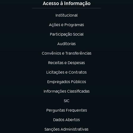
Acesso à Informação
Institucional
(abre em nova aba)
Ações e Programas
(abre em nova aba)
Participação Social
(abre em nova aba)
Auditorias
(abre em nova aba)
Convênios e Transferências
(abre em nova aba)
Receitas e Despesas
(abre em nova aba)
Licitações e Contratos
(abre em nova aba)
Empregados Públicos
(abre em nova aba)
Informações Classificadas
(abre em nova aba)
SIC
(abre em nova aba)
Perguntas Frequentes
(abre em nova aba)
Dados Abertos
(abre em nova aba)
Sanções Administrativas
(abre em nova aba)