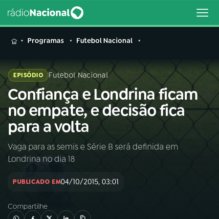
MENU
Programas
Futebol Nacional
Futebol Nacional
EPISÓDIO
Confiança e Londrina ficam
Buscar
na
no empate, e decisão fica
Rádio
Buscar
para a volta
Nacional
Vaga para as semis e Série B será definida em
AO VIVO
Londrina no dia 18
01
INÍCIO
04/10/2015, 03:01
PUBLICADO EM
Compartilhe
02
A RÁDIO