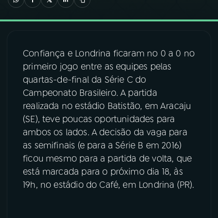
03
PROGRAMAÇÃO
Confiança e Londrina ficaram no 0 a 0 no
04
PROGRAMAS
primeiro jogo entre as equipes pelas
quartas-de-final da Série C do
05
PODCASTS
Campeonato Brasileiro. A partida
realizada no estádio Batistão, em Aracaju
(SE), teve poucas oportunidades para
06
VIDEOCASTS
ambos os lados. A decisão da vaga para
as semifinais (e para a Série B em 2016)
07
ÚLTIMAS
ficou mesmo para a partida de volta, que
está marcada para o próximo dia 18, às
19h, no estádio do Café, em Londrina (PR).
08
FESTIVAL DE MÚSICA
ACOMPANHE A RÁDIO NACIONAL