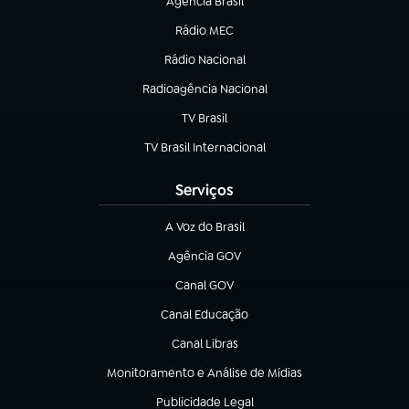
Agência Brasil
(abre em nova aba)
Rádio MEC
(abre em nova aba)
Rádio Nacional
Radioagência Nacional
(abre em nova aba)
TV Brasil
(abre em nova aba)
TV Brasil Internacional
(abre em nova aba)
Serviços
A Voz do Brasil
(abre em nova aba)
Agência GOV
(abre em nova aba)
Canal GOV
(abre em nova aba)
Canal Educação
(abre em nova aba)
Canal Libras
(abre em nova aba)
Monitoramento e Análise de Mídias
(abre em nova aba)
Publicidade Legal
(abre em nova aba)