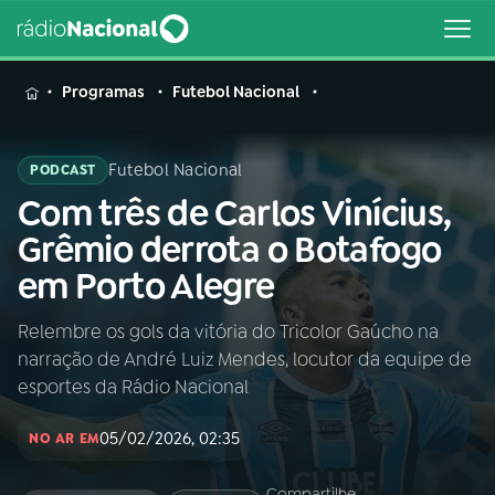
MENU
Programas
Futebol Nacional
Futebol Nacional
PODCAST
Com três de Carlos Vinícius,
Buscar
na
Grêmio derrota o Botafogo
Rádio
Buscar
em Porto Alegre
Nacional
Relembre os gols da vitória do Tricolor Gaúcho na
AO VIVO
narração de André Luiz Mendes, locutor da equipe de
esportes da Rádio Nacional
01
INÍCIO
05/02/2026, 02:35
NO AR EM
02
A RÁDIO
Compartilhe