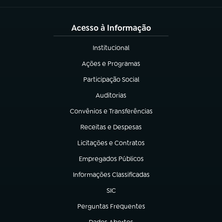
Acesso à Informação
Institucional
(abre em nova aba)
Ações e Programas
(abre em nova aba)
Participação Social
(abre em nova aba)
Auditorias
(abre em nova aba)
Convênios e Transferências
(abre em nova aba)
Receitas e Despesas
(abre em nova aba)
Licitações e Contratos
(abre em nova aba)
Empregados Públicos
(abre em nova aba)
Informações Classificadas
(abre em nova aba)
SIC
(abre em nova aba)
Perguntas Frequentes
(abre em nova aba)