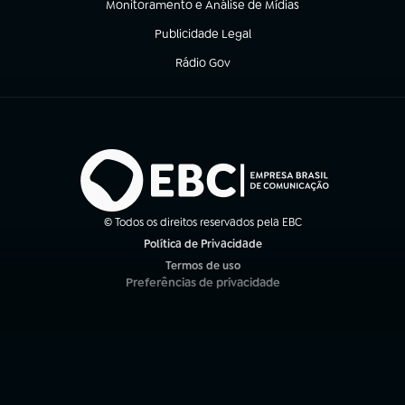
Monitoramento e Análise de Mídias
(abre em nova aba)
Publicidade Legal
(abre em nova aba)
Rádio Gov
(abre em nova aba)
© Todos os direitos reservados pela EBC
Política de Privacidade
(abre em nova aba)
Termos de uso
(abre em nova aba)
Preferências de privacidade