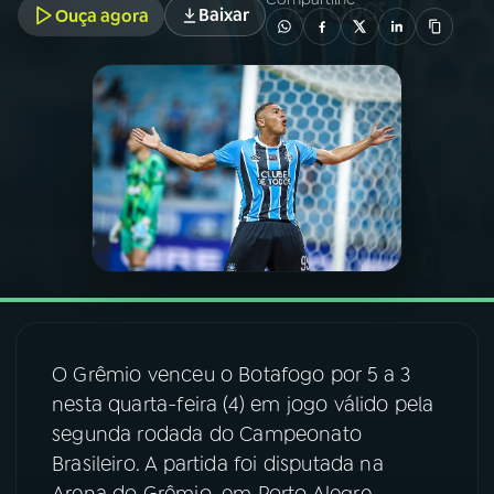
Baixar
Ouça agora
03
PROGRAMAÇÃO
04
PROGRAMAS
05
PODCASTS
06
VIDEOCASTS
07
ÚLTIMAS
O Grêmio venceu o Botafogo por 5 a 3
nesta quarta-feira (4) em jogo válido pela
08
FESTIVAL DE MÚSICA
segunda rodada do Campeonato
Brasileiro. A partida foi disputada na
ACOMPANHE A RÁDIO NACIONAL
Arena do Grêmio, em Porto Alegre.