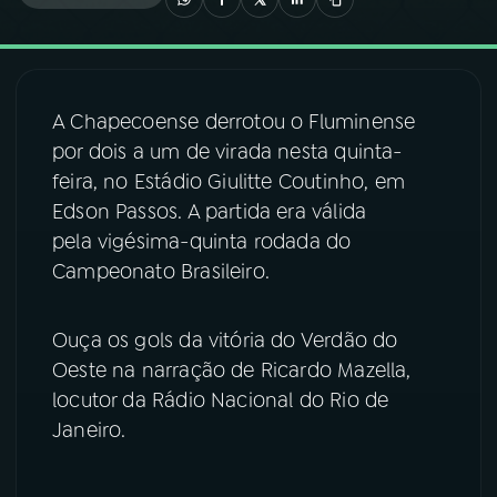
03
PROGRAMAÇÃO
A Chapecoense derrotou o Fluminense
04
PROGRAMAS
por dois a um de virada nesta quinta-
feira, no Estádio Giulitte Coutinho, em
05
PODCASTS
Edson Passos. A partida era válida
pela vigésima-quinta rodada do
Campeonato Brasileiro.
06
VIDEOCASTS
Ouça os gols da vitória do Verdão do
07
ÚLTIMAS
Oeste na narração de Ricardo Mazella,
locutor da Rádio Nacional do Rio de
08
FESTIVAL DE MÚSICA
Janeiro.
ACOMPANHE A RÁDIO NACIONAL