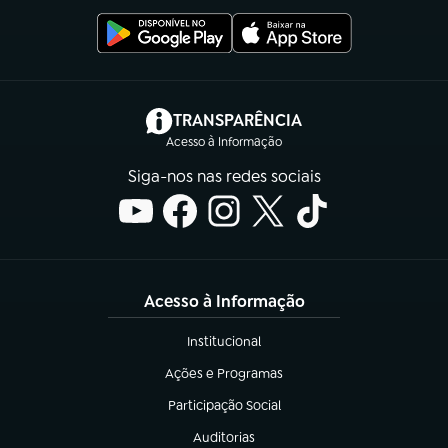
(abre em nova aba)
TRANSPARÊNCIA
Acesso à Informação
Siga-nos nas redes sociais
Acesso à Informação
Institucional
(abre em nova aba)
Ações e Programas
(abre em nova aba)
Participação Social
(abre em nova aba)
Auditorias
(abre em nova aba)