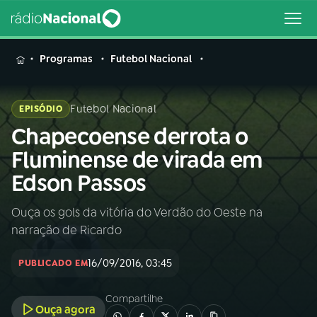
MENU
Programas
Futebol Nacional
Futebol Nacional
EPISÓDIO
Chapecoense derrota o
Buscar
na
Fluminense de virada em
Rádio
Buscar
Edson Passos
Nacional
Ouça os gols da vitória do Verdão do Oeste na
AO VIVO
narração de Ricardo
01
INÍCIO
16/09/2016, 03:45
PUBLICADO EM
Compartilhe
02
A RÁDIO
Ouça agora