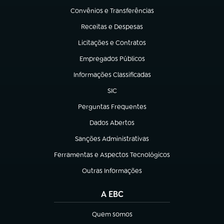
Convênios e Transferências
(abre em nova aba)
Receitas e Despesas
(abre em nova aba)
Licitações e Contratos
(abre em nova aba)
Empregados Públicos
(abre em nova aba)
Informações Classificadas
(abre em nova aba)
SIC
(abre em nova aba)
Perguntas Frequentes
(abre em nova aba)
Dados Abertos
(abre em nova aba)
Sanções Administrativas
(abre em nova aba)
Ferramentas e Aspectos Tecnológicos
(abre em nova aba)
Outras Informações
(abre em nova aba)
A EBC
Quem somos
(abre em nova aba)