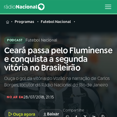
MENU
Programas
Futebol Nacional
Futebol Nacional
PODCAST
Ceará passa pelo Fluminense
Buscar
na
e conquista a segunda
Rádio
Buscar
vitória no Brasileirão
Nacional
Ouça o gol da vitória do Vozão na narração de Carlos
AO VIVO
Borges, locutor da Rádio Nacional do Rio de Janeiro
01
INÍCIO
28/07/2018, 21:15
NO AR EM
Compartilhe
02
A RÁDIO
Baixar
Ouça agora