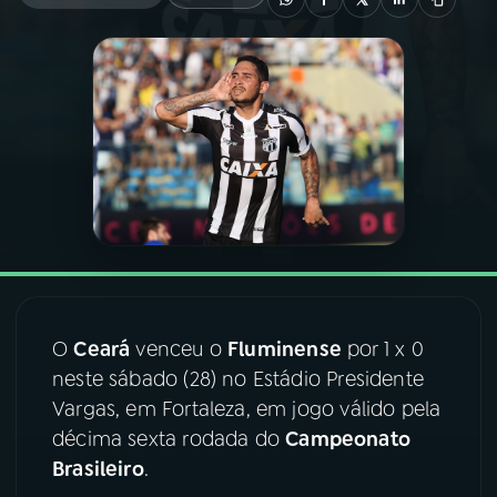
03
PROGRAMAÇÃO
04
PROGRAMAS
05
PODCASTS
06
VIDEOCASTS
O
Ceará
venceu o
Fluminense
por 1 x 0
07
ÚLTIMAS
neste sábado (28) no Estádio Presidente
Vargas, em Fortaleza, em jogo válido pela
08
FESTIVAL DE MÚSICA
décima sexta rodada do
Campeonato
Brasileiro
.
ACOMPANHE A RÁDIO NACIONAL