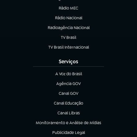
(abre em nova aba)
Rádio MEC
(abre em nova aba)
Rádio Nacional
Radioagência Nacional
(abre em nova aba)
TV Brasil
(abre em nova aba)
TV Brasil Internacional
(abre em nova aba)
Serviços
A Voz do Brasil
(abre em nova aba)
Agência GOV
(abre em nova aba)
Canal GOV
(abre em nova aba)
Canal Educação
(abre em nova aba)
Canal Libras
(abre em nova aba)
Monitoramento e Análise de Mídias
(abre em nova aba)
Publicidade Legal
(abre em nova aba)