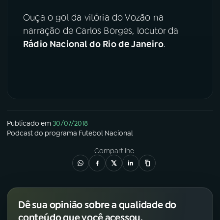
Ouça o gol da vitória do Vozão na
YouTube
Facebook
narração de Carlos Borges, locutor da
Rádio Nacional do Rio de Janeiro
.
Instagram
X
TikTok
Publicado em
30/07/2018
Podcast
do programa
Futebol Nacional
Compartilhe
Dê sua opinião sobre a qualidade do
conteúdo que você acessou.