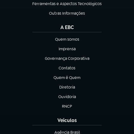
Ferramentas e Aspectos Tecnológicos
(abre em nova aba)
Outras Informações
(abre em nova aba)
A EBC
Quem somos
(abre em nova aba)
Imprensa
(abre em nova aba)
Governança Corporativa
(abre em nova aba)
Contatos
(abre em nova aba)
Quem é Quem
(abre em nova aba)
Diretoria
(abre em nova aba)
Ouvidoria
(abre em nova aba)
RNCP
(abre em nova aba)
Veículos
Agência Brasil