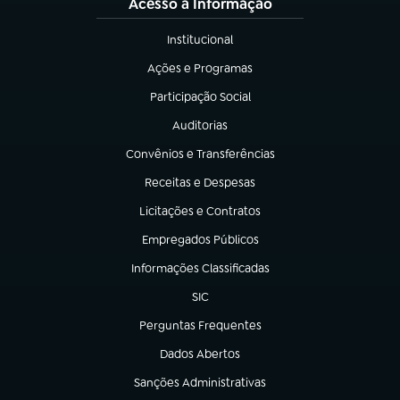
Acesso à Informação
Institucional
(abre em nova aba)
Ações e Programas
(abre em nova aba)
Participação Social
(abre em nova aba)
Auditorias
(abre em nova aba)
Convênios e Transferências
(abre em nova aba)
Receitas e Despesas
(abre em nova aba)
Licitações e Contratos
(abre em nova aba)
Empregados Públicos
(abre em nova aba)
Informações Classificadas
(abre em nova aba)
SIC
(abre em nova aba)
Perguntas Frequentes
(abre em nova aba)
Dados Abertos
(abre em nova aba)
Sanções Administrativas
(abre em nova aba)