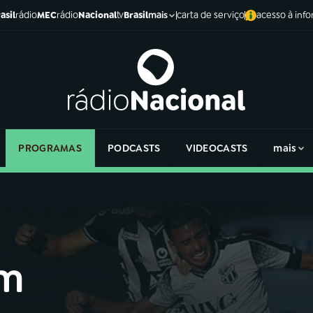
asil
rádio
MEC
rádio
Nacional
tv
Brasil
carta de serviço
acesso à inf
mais
PROGRAMAS
PODCASTS
VIDEOCASTS
mais
om