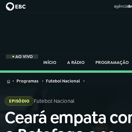
agência
Br
AO VIVO
INÍCIO
A RÁDIO
PROGRAMAÇÃO
MENU
Programas
Futebol Nacional
Buscar
na
Futebol Nacional
EPISÓDIO
Rádio
Buscar
Nacional
Ceará empata c
Buscar
na
Rádio
AO VIVO