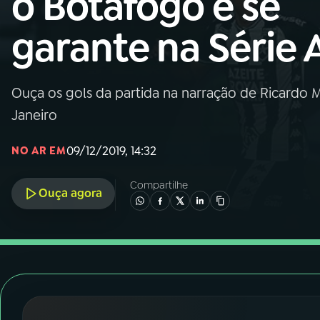
o Botafogo e se
Nacional
garante na Série 
01
INÍCIO
02
A RÁDIO
Ouça os gols da partida na narração de Ricardo M
Janeiro
03
PROGRAMAÇÃO
09/12/2019, 14:32
NO AR EM
04
PROGRAMAS
Compartilhe
Ouça agora
05
PODCASTS
06
VIDEOCASTS