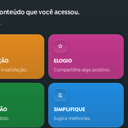
conteúdo que você acessou.
.
ÇÃO
ELOGIO
 insatisfação.
Compartilhe algo positivo.
ÇÃO
SIMPLIFIQUE
dido.
Sugira melhorias.