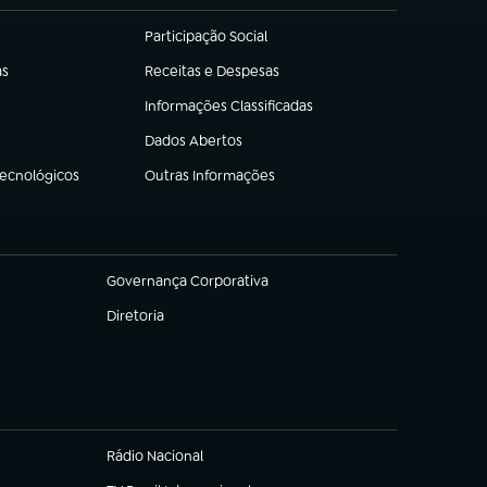
Participação Social
(abre em nova aba)
as
Receitas e Despesas
(abre em nova aba)
Informações Classificadas
(abre em nova aba)
Dados Abertos
(abre em nova aba)
Tecnológicos
Outras Informações
(abre em nova aba)
Governança Corporativa
(abre em nova aba)
Diretoria
(abre em nova aba)
Rádio Nacional