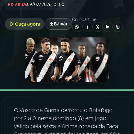
09/02/2026, 01:00
NO AR EM
03
PROGRAMAÇÃO
Compartilhe
Baixar
Ouça agora
04
PROGRAMAS
05
PODCASTS
06
VIDEOCASTS
07
ÚLTIMAS
O Vasco da Gama derrotou o Botafogo
08
FESTIVAL DE MÚSICA
por 2 a 0 neste domingo (8) em jogo
válido pela sexta e última rodada da Taça
ACOMPANHE A RÁDIO NACIONAL