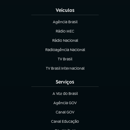
Veículos
Agência Brasil
(abre em nova aba)
Rádio MEC
(abre em nova aba)
Rádio Nacional
Radioagência Nacional
(abre em nova aba)
TV Brasil
(abre em nova aba)
TV Brasil Internacional
(abre em nova aba)
Serviços
A Voz do Brasil
(abre em nova aba)
Agência GOV
(abre em nova aba)
Canal GOV
(abre em nova aba)
Canal Educação
(abre em nova aba)