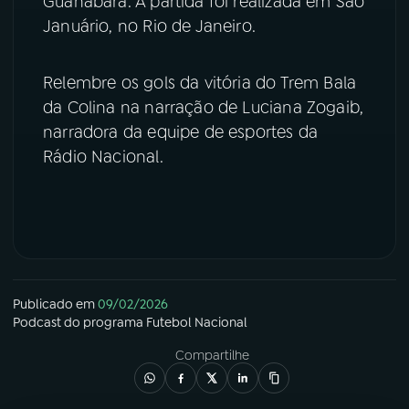
Guanabara. A partida foi realizada em São
Januário, no Rio de Janeiro.
YouTube
Facebook
Instagram
X
Relembre os gols da vitória do Trem Bala
da Colina na narração de Luciana Zogaib,
TikTok
narradora da equipe de esportes da
Rádio Nacional.
Publicado em
09/02/2026
Podcast
do programa
Futebol Nacional
Compartilhe