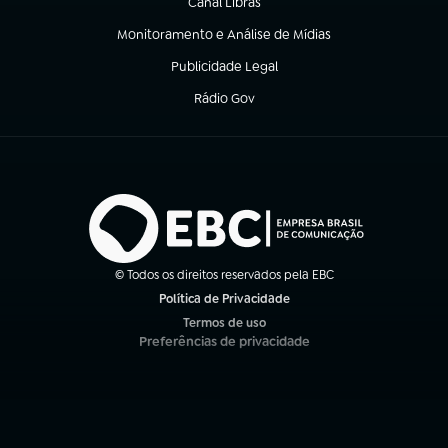
Canal Libras
(abre em nova aba)
Monitoramento e Análise de Mídias
(abre em nova aba)
Publicidade Legal
(abre em nova aba)
Rádio Gov
(abre em nova aba)
© Todos os direitos reservados pela EBC
Política de Privacidade
(abre em nova aba)
Termos de uso
(abre em nova aba)
Preferências de privacidade