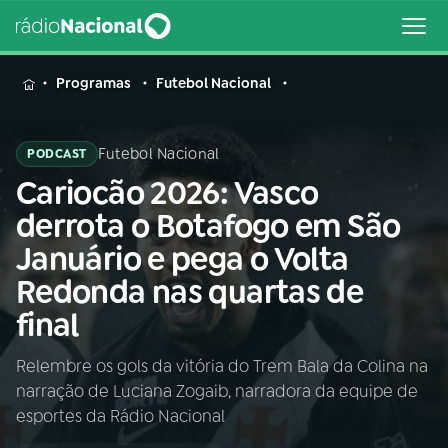
MENU
Programas
Futebol Nacional
Futebol Nacional
PODCAST
Cariocão 2026: Vasco
Buscar
na
derrota o Botafogo em São
Rádio
Buscar
Januário e pega o Volta
Nacional
Redonda nas quartas de
AO VIVO
final
Relembre os gols da vitória do Trem Bala da Colina na
01
INÍCIO
narração de Luciana Zogaib, narradora da equipe de
esportes da Rádio Nacional
02
A RÁDIO