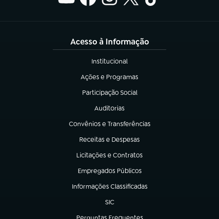
Acesso à Informação
Institucional
(abre em nova aba)
Ações e Programas
(abre em nova aba)
Participação Social
(abre em nova aba)
Auditorias
(abre em nova aba)
Convênios e Transferências
(abre em nova aba)
Receitas e Despesas
(abre em nova aba)
Licitações e Contratos
(abre em nova aba)
Empregados Públicos
(abre em nova aba)
Informações Classificadas
(abre em nova aba)
SIC
(abre em nova aba)
Perguntas Frequentes