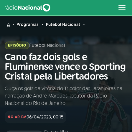
MENU
Programas
Futebol Nacional
Futebol Nacional
EPISÓDIO
Cano faz dois gols e
Buscar
na
Fluminense vence o Sporting
Rádio
Buscar
Cristal pela Libertadores
Nacional
Ouça os gols da vitória do Tricolor das Laranjeiras na
AO VIVO
narração de André Marques, locutor da Rádio
Nacional do Rio de Janeiro
01
INÍCIO
06/04/2023, 00:15
NO AR EM
02
A RÁDIO
Compartilhe