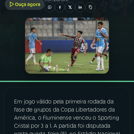
Ouça agora
03
PROGRAMAÇÃO
04
PROGRAMAS
05
PODCASTS
06
VIDEOCASTS
07
ÚLTIMAS
Em jogo válido pela primeira rodada da
fase de grupos da Copa Libertadores da
08
FESTIVAL DE MÚSICA
América, o Fluminense venceu o Sporting
Cristal por 3 a 1. A partida foi disputada
ACOMPANHE A RÁDIO NACIONAL
nesta quarta-feira (5), no Estádio Nacional