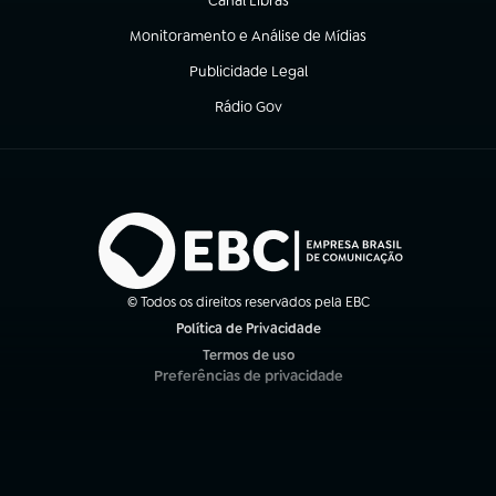
Canal Libras
(abre em nova aba)
Monitoramento e Análise de Mídias
(abre em nova aba)
Publicidade Legal
(abre em nova aba)
Rádio Gov
(abre em nova aba)
© Todos os direitos reservados pela EBC
Política de Privacidade
(abre em nova aba)
Termos de uso
(abre em nova aba)
Preferências de privacidade