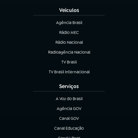
Veículos
Agência Brasil
(abre em nova aba)
Rádio MEC
(abre em nova aba)
Rádio Nacional
Radioagência Nacional
(abre em nova aba)
TV Brasil
(abre em nova aba)
TV Brasil Internacional
(abre em nova aba)
Serviços
A Voz do Brasil
(abre em nova aba)
Agência GOV
(abre em nova aba)
Canal GOV
(abre em nova aba)
Canal Educação
(abre em nova aba)