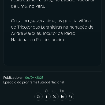
de Lima, no Peru.
YouTube
Facebook
Ouça, no
player
acima, os gols da vitória
Instagram
X
do Tricolor das Laranjeiras na narração de
TikTok
André Marques, locutor da Rádio
Nacional do Rio de Janeiro.
Publicado em
06/04/2023
Episódio
do programa
Futebol Nacional
Compartilhe