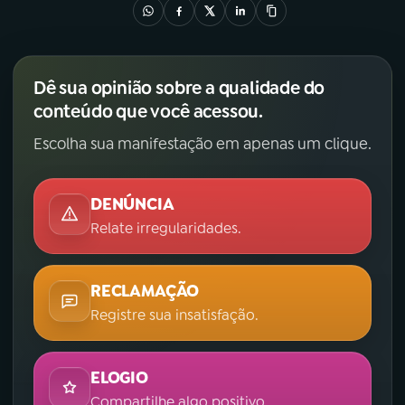
YouTube
Facebook
Instagram
X
Dê sua opinião sobre a qualidade do
conteúdo que você acessou.
TikTok
Escolha sua manifestação em apenas um clique.
DENÚNCIA
Relate irregularidades.
RECLAMAÇÃO
Registre sua insatisfação.
ELOGIO
Compartilhe algo positivo.