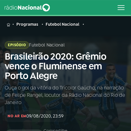
MENU
Programas
Futebol Nacional
Futebol Nacional
EPISÓDIO
Brasileirão 2020: Grêmio
Buscar
na
vence o Fluminense em
Rádio
Buscar
Porto Alegre
Nacional
Ouça o gol da vitória do Tricolor Gaúcho, na narração
AO VIVO
de Felipe Rangel, locutor da Rádio Nacional do Rio de
Janeiro
01
INÍCIO
09/08/2020, 23:59
NO AR EM
02
A RÁDIO
Compartilhe