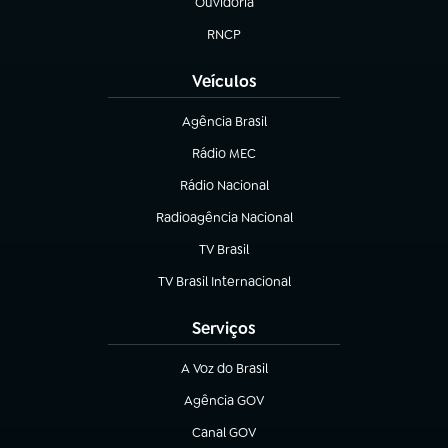
Ouvidoria
(abre em nova aba)
RNCP
(abre em nova aba)
Veículos
Agência Brasil
(abre em nova aba)
Rádio MEC
(abre em nova aba)
Rádio Nacional
Radioagência Nacional
(abre em nova aba)
TV Brasil
(abre em nova aba)
TV Brasil Internacional
(abre em nova aba)
Serviços
A Voz do Brasil
(abre em nova aba)
Agência GOV
(abre em nova aba)
Canal GOV
(abre em nova aba)