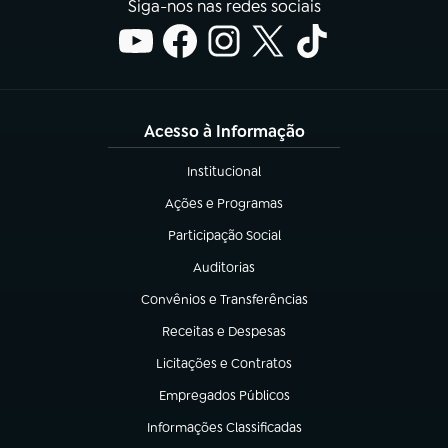
Siga-nos nas redes sociais
Acesso à Informação
Institucional
(abre em nova aba)
Ações e Programas
(abre em nova aba)
Participação Social
(abre em nova aba)
Auditorias
(abre em nova aba)
Convênios e Transferências
(abre em nova aba)
Receitas e Despesas
(abre em nova aba)
Licitações e Contratos
(abre em nova aba)
Empregados Públicos
(abre em nova aba)
Informações Classificadas
(abre em nova aba)