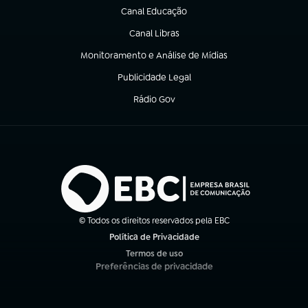
Canal Educação
(abre em nova aba)
Canal Libras
(abre em nova aba)
Monitoramento e Análise de Mídias
(abre em nova aba)
Publicidade Legal
(abre em nova aba)
Rádio Gov
(abre em nova aba)
© Todos os direitos reservados pela EBC
Política de Privacidade
(abre em nova aba)
Termos de uso
(abre em nova aba)
Preferências de privacidade