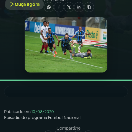
Ouça agora
03
PROGRAMAÇÃO
04
PROGRAMAS
05
PODCASTS
06
VIDEOCASTS
07
ÚLTIMAS
08
FESTIVAL DE MÚSICA
Publicado em
10/08/2020
Episódio
do programa
Futebol Nacional
Compartilhe
ACOMPANHE A RÁDIO NACIONAL