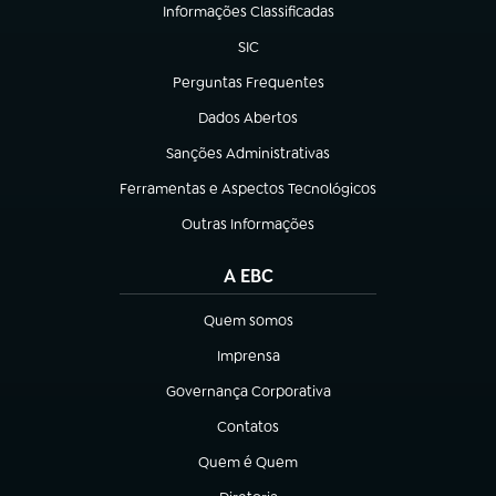
Informações Classificadas
(abre em nova aba)
SIC
(abre em nova aba)
Perguntas Frequentes
(abre em nova aba)
Dados Abertos
(abre em nova aba)
Sanções Administrativas
(abre em nova aba)
Ferramentas e Aspectos Tecnológicos
(abre em nova aba)
Outras Informações
(abre em nova aba)
A EBC
Quem somos
(abre em nova aba)
Imprensa
(abre em nova aba)
Governança Corporativa
(abre em nova aba)
Contatos
(abre em nova aba)
Quem é Quem
(abre em nova aba)