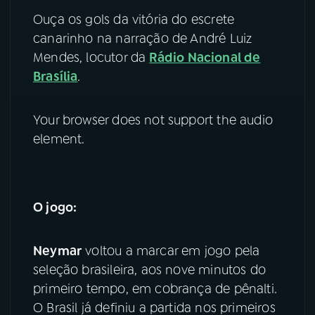
Ouça os gols da vitória do escrete
YouTube
Facebook
canarinho na narração de André Luiz
Mendes, locutor da
Rádio Nacional de
Instagram
X
Brasília
.
TikTok
Your browser does not support the audio
element.
O jogo:
Neymar
voltou a marcar em jogo pela
seleção brasileira, aos nove minutos do
primeiro tempo, em cobrança de pênalti.
O Brasil já definiu a partida nos primeiros