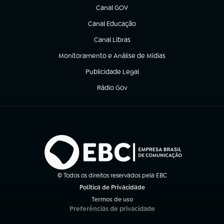
Canal GOV
(abre em nova aba)
Canal Educação
(abre em nova aba)
Canal Libras
(abre em nova aba)
Monitoramento e Análise de Mídias
(abre em nova aba)
Publicidade Legal
(abre em nova aba)
Rádio Gov
(abre em nova aba)
© Todos os direitos reservados pela EBC
Política de Privacidade
(abre em nova aba)
Termos de uso
(abre em nova aba)
Preferências de privacidade