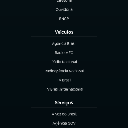
Diretoria
(abre em nova aba)
Ouvidoria
(abre em nova aba)
RNCP
(abre em nova aba)
Veículos
Agência Brasil
(abre em nova aba)
Rádio MEC
(abre em nova aba)
Rádio Nacional
Radioagência Nacional
(abre em nova aba)
TV Brasil
(abre em nova aba)
TV Brasil Internacional
(abre em nova aba)
Serviços
A Voz do Brasil
(abre em nova aba)
Agência GOV
(abre em nova aba)