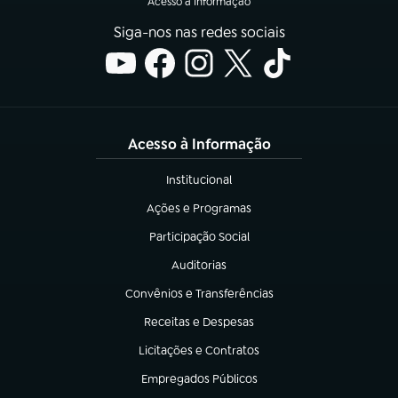
Acesso à Informação
Siga-nos nas redes sociais
Acesso à Informação
Institucional
(abre em nova aba)
Ações e Programas
(abre em nova aba)
Participação Social
(abre em nova aba)
Auditorias
(abre em nova aba)
Convênios e Transferências
(abre em nova aba)
Receitas e Despesas
(abre em nova aba)
Licitações e Contratos
(abre em nova aba)
Empregados Públicos
(abre em nova aba)