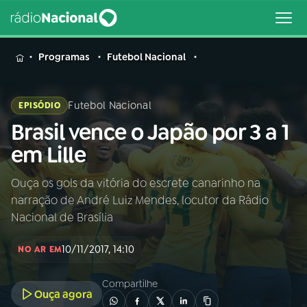
MENU
Programas
Futebol Nacional
Futebol Nacional
EPISÓDIO
Brasil vence o Japão por 3 a 1
Buscar
na
em Lille
Rádio
Buscar
Nacional
Ouça os gols da vitória do escrete canarinho na
narração de André Luiz Mendes, locutor da Rádio
AO VIVO
Nacional de Brasília
10/11/2017, 14:10
01
INÍCIO
NO AR EM
Compartilhe
Ouça agora
02
A RÁDIO