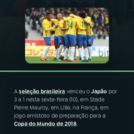
03
PROGRAMAÇÃO
04
PROGRAMAS
05
PODCASTS
06
VIDEOCASTS
A
seleção brasileira
venceu o
Japão
por
07
ÚLTIMAS
3 a 1 nesta sexta-feira (10), em Stade
Pierre Mauroy, em Lille, na França, em
08
FESTIVAL DE MÚSICA
jogo amistoso de preparação para a
Copa do Mundo de 2018
.
ACOMPANHE A RÁDIO NACIONAL