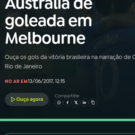
Austrália de
Nacional
goleada em
01
INÍCIO
Melbourne
02
A RÁDIO
Ouça os gols da vitória brasileira na narração de
03
PROGRAMAÇÃO
Rio de Janeiro
04
PROGRAMAS
13/06/2017, 12:15
NO AR EM
Compartilhe
05
PODCASTS
Ouça agora
06
VIDEOCASTS