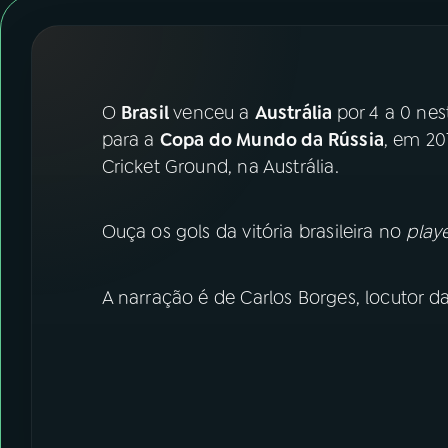
07
ÚLTIMAS
08
FESTIVAL DE MÚSICA
O
Brasil
venceu a
Austrália
por 4 a 0 nes
ACOMPANHE A RÁDIO NACIONAL
para a
Copa do Mundo da Rússia
, em 20
Cricket Ground, na Austrália.
YouTube
Facebook
Instagram
X
Ouça os gols da vitória brasileira no
play
TikTok
A narração é de Carlos Borges, locutor d