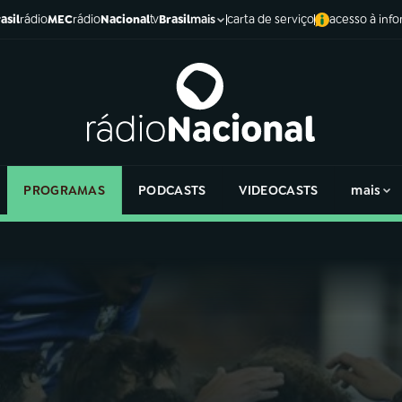
asil
rádio
MEC
rádio
Nacional
tv
Brasil
carta de serviço
acesso à inf
mais
PROGRAMAS
PODCASTS
VIDEOCASTS
mais