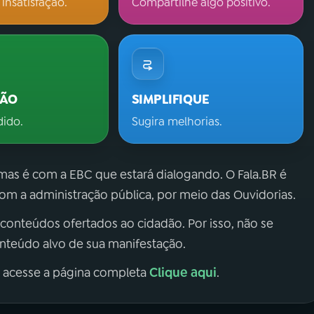
 insatisfação.
Compartilhe algo positivo.
ÇÃO
SIMPLIFIQUE
dido.
Sugira melhorias.
 mas é com a EBC que estará dialogando. O Fala.BR é
m a administração pública, por meio das Ouvidorias.
 conteúdos ofertados ao cidadão. Por isso, não se
onteúdo alvo de sua manifestação.
Clique aqui
, acesse a página completa
.