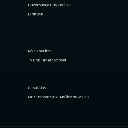
Governança Corporativa
(abre em nova aba)
Diretoria
(abre em nova aba)
Rádio Nacional
TV Brasil Internacional
(abre em nova aba)
Canal GOV
(abre em nova aba)
Monitoramento e Análise de Mídias
(abre em nova aba)