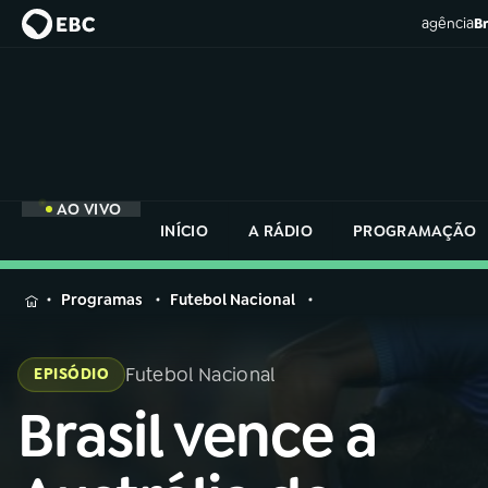
agência
Br
AO VIVO
INÍCIO
A RÁDIO
PROGRAMAÇÃO
MENU
Programas
Futebol Nacional
Buscar
na
Futebol Nacional
EPISÓDIO
Rádio
Buscar
Nacional
Brasil vence a
Buscar
na
Rádio
AO VIVO