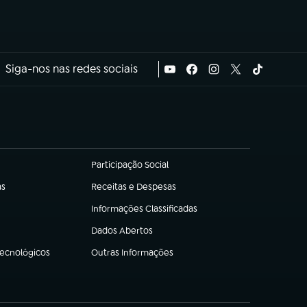
Siga-nos nas redes sociais
Participação Social
(abre em nova aba)
as
Receitas e Despesas
(abre em nova aba)
Informações Classificadas
(abre em nova aba)
Dados Abertos
(abre em nova aba)
Tecnológicos
Outras Informações
(abre em nova aba)