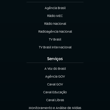
Agência Brasil
(abre em nova aba)
Rádio MEC
(abre em nova aba)
Rádio Nacional
Radioagência Nacional
(abre em nova aba)
TV Brasil
(abre em nova aba)
TV Brasil Internacional
(abre em nova aba)
Serviços
A Voz do Brasil
(abre em nova aba)
Agência GOV
(abre em nova aba)
Canal GOV
(abre em nova aba)
Canal Educação
(abre em nova aba)
Canal Libras
(abre em nova aba)
Monitoramento e Análise de Mídias
(abre em nova aba)