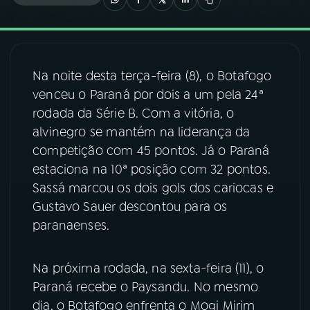
03
PROGRAMAÇÃO
Na noite desta terça-feira (8), o Botafogo
04
PROGRAMAS
venceu o Paraná por dois a um pela 24ª
rodada da Série B. Com a vitória, o
05
PODCASTS
alvinegro se mantém na liderança da
competição com 45 pontos. Já o Paraná
estaciona na 10ª posição com 32 pontos.
06
VIDEOCASTS
Sassá marcou os dois gols dos cariocas e
Gustavo Sauer descontou para os
07
ÚLTIMAS
paranaenses.
08
FESTIVAL DE MÚSICA
Na próxima rodada, na sexta-feira (11), o
Paraná recebe o Paysandu. No mesmo
dia, o Botafogo enfrenta o Mogi Mirim
ACOMPANHE A RÁDIO NACIONAL