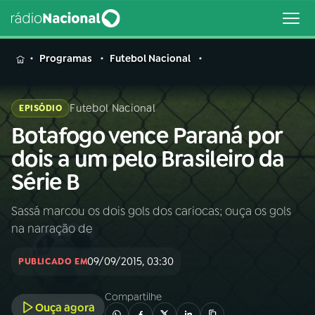
MENU
Programas
Futebol Nacional
Futebol Nacional
EPISÓDIO
Botafogo vence Paraná por
Buscar
na
dois a um pelo Brasileiro da
Rádio
Buscar
Série B
Nacional
Sassá marcou os dois gols dos cariocas; ouça os gols
AO VIVO
na narração de
01
INÍCIO
09/09/2015, 03:30
PUBLICADO EM
Compartilhe
02
A RÁDIO
Ouça agora