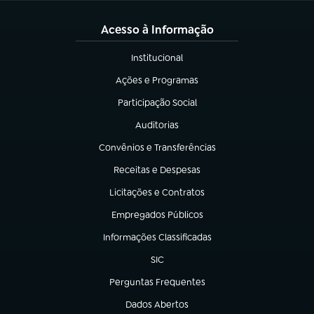
Acesso à Informação
Institucional
(abre em nova aba)
Ações e Programas
(abre em nova aba)
Participação Social
(abre em nova aba)
Auditorias
(abre em nova aba)
Convênios e Transferências
(abre em nova aba)
Receitas e Despesas
(abre em nova aba)
Licitações e Contratos
(abre em nova aba)
Empregados Públicos
(abre em nova aba)
Informações Classificadas
(abre em nova aba)
SIC
(abre em nova aba)
Perguntas Frequentes
(abre em nova aba)
Dados Abertos
(abre em nova aba)