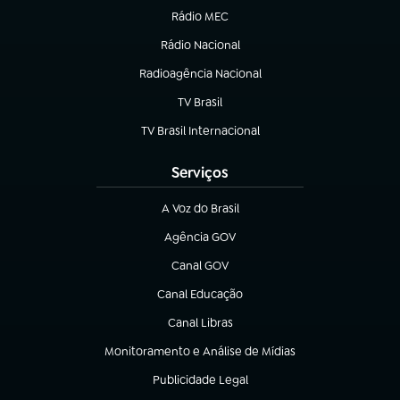
Rádio MEC
(abre em nova aba)
Rádio Nacional
Radioagência Nacional
(abre em nova aba)
TV Brasil
(abre em nova aba)
TV Brasil Internacional
(abre em nova aba)
Serviços
A Voz do Brasil
(abre em nova aba)
Agência GOV
(abre em nova aba)
Canal GOV
(abre em nova aba)
Canal Educação
(abre em nova aba)
Canal Libras
(abre em nova aba)
Monitoramento e Análise de Mídias
(abre em nova aba)
Publicidade Legal
(abre em nova aba)