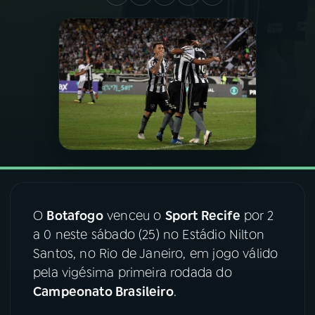
03
PROGRAMAÇÃO
04
PROGRAMAS
05
PODCASTS
06
VIDEOCASTS
O
Botafogo
venceu o
Sport Recife
por 2
07
ÚLTIMAS
a 0 neste sábado (25) no Estádio Nilton
Santos, no Rio de Janeiro, em jogo válido
08
FESTIVAL DE MÚSICA
pela vigésima primeira rodada do
Campeonato Brasileiro
.
ACOMPANHE A RÁDIO NACIONAL