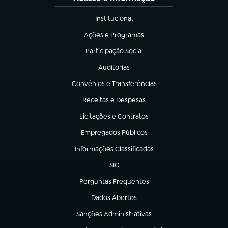
Institucional
(abre em nova aba)
Ações e Programas
(abre em nova aba)
Participação Social
(abre em nova aba)
Auditorias
(abre em nova aba)
Convênios e Transferências
(abre em nova aba)
Receitas e Despesas
(abre em nova aba)
Licitações e Contratos
(abre em nova aba)
Empregados Públicos
(abre em nova aba)
Informações Classificadas
(abre em nova aba)
SIC
(abre em nova aba)
Perguntas Frequentes
(abre em nova aba)
Dados Abertos
(abre em nova aba)
Sanções Administrativas
(abre em nova aba)