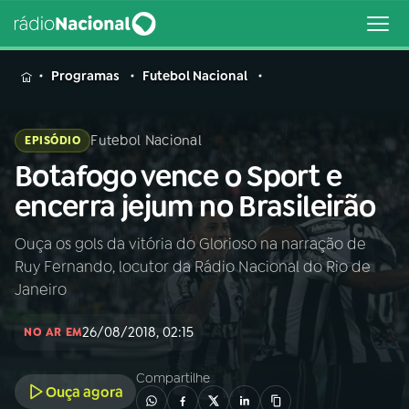
MENU
Programas
Futebol Nacional
Futebol Nacional
EPISÓDIO
Botafogo vence o Sport e
Buscar
na
encerra jejum no Brasileirão
Rádio
Buscar
Nacional
Ouça os gols da vitória do Glorioso na narração de
Ruy Fernando, locutor da Rádio Nacional do Rio de
AO VIVO
Janeiro
26/08/2018, 02:15
01
INÍCIO
NO AR EM
Compartilhe
Ouça agora
02
A RÁDIO