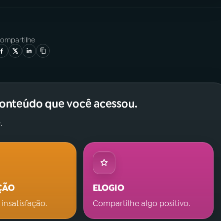
ompartilhe
conteúdo que você acessou.
.
ÇÃO
ELOGIO
 insatisfação.
Compartilhe algo positivo.