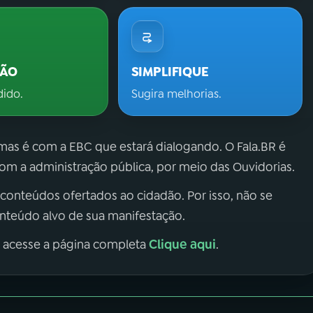
ÇÃO
SIMPLIFIQUE
dido.
Sugira melhorias.
 mas é com a EBC que estará dialogando. O Fala.BR é
m a administração pública, por meio das Ouvidorias.
 conteúdos ofertados ao cidadão. Por isso, não se
onteúdo alvo de sua manifestação.
Clique aqui
, acesse a página completa
.