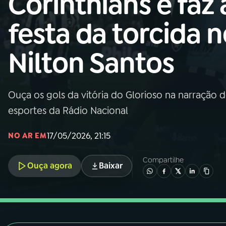
Corinthians e faz 
Nacional
festa da torcida 
01
INÍCIO
Nilton Santos
02
A RÁDIO
Ouça os gols da vitória do Glorioso na narração 
03
PROGRAMAÇÃO
esportes da Rádio Nacional
04
PROGRAMAS
17/05/2026, 21:15
NO AR EM
Compartilhe
05
PODCASTS
Ouça agora
Baixar
06
VIDEOCASTS