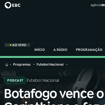
agência
Br
AO VIVO
INÍCIO
A RÁDIO
PROGRAMAÇÃO
MENU
Programas
Futebol Nacional
Buscar
na
Futebol Nacional
PODCAST
Rádio
Buscar
Nacional
Botafogo vence o
Buscar
na
Rádio
AO VIVO