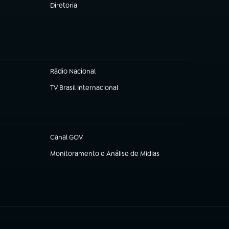
Diretoria
(abre em nova aba)
Rádio Nacional
TV Brasil Internacional
(abre em nova aba)
Canal GOV
(abre em nova aba)
Monitoramento e Análise de Mídias
(abre em nova aba)