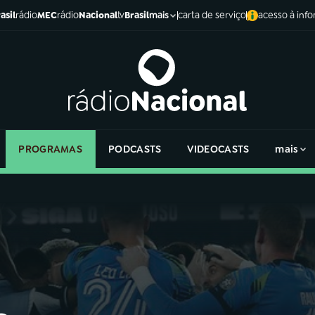
asil
rádio
MEC
rádio
Nacional
tv
Brasil
carta de serviço
acesso à inf
mais
PROGRAMAS
PODCASTS
VIDEOCASTS
mais