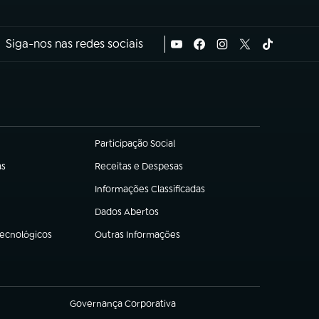
Siga-nos nas redes sociais
Participação Social
(abre em nova aba)
as
Receitas e Despesas
(abre em nova aba)
Informações Classificadas
(abre em nova aba)
Dados Abertos
(abre em nova aba)
Tecnológicos
Outras Informações
(abre em nova aba)
Governança Corporativa
(abre em nova aba)