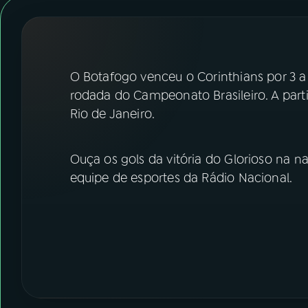
07
ÚLTIMAS
08
FESTIVAL DE MÚSICA
O Botafogo venceu o Corinthians por 3 a 
ACOMPANHE A RÁDIO NACIONAL
rodada do Campeonato Brasileiro. A parti
Rio de Janeiro.
YouTube
Facebook
Instagram
X
Ouça os gols da vitória do Glorioso na n
equipe de esportes da Rádio Nacional.
TikTok