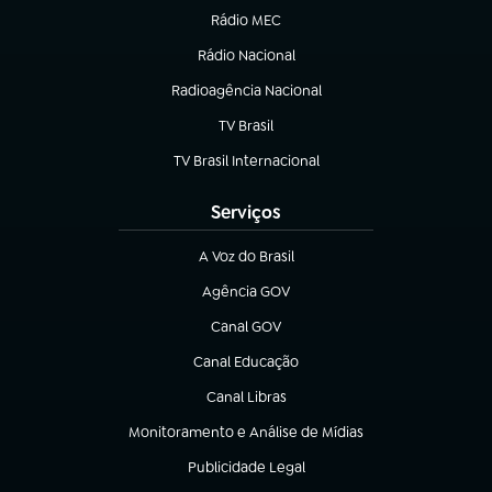
Rádio MEC
(abre em nova aba)
Rádio Nacional
Radioagência Nacional
(abre em nova aba)
TV Brasil
(abre em nova aba)
TV Brasil Internacional
(abre em nova aba)
Serviços
A Voz do Brasil
(abre em nova aba)
Agência GOV
(abre em nova aba)
Canal GOV
(abre em nova aba)
Canal Educação
(abre em nova aba)
Canal Libras
(abre em nova aba)
Monitoramento e Análise de Mídias
(abre em nova aba)
Publicidade Legal
(abre em nova aba)