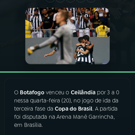
03
PROGRAMAÇÃO
04
PROGRAMAS
05
PODCASTS
06
VIDEOCASTS
O
Botafogo
venceu o
Ceilândia
por 3 a 0
07
ÚLTIMAS
nessa quarta-feira (20), no jogo de ida da
terceira fase da
Copa do Brasil
. A partida
08
FESTIVAL DE MÚSICA
foi disputada na Arena Mané Garrincha,
em Brasília.
ACOMPANHE A RÁDIO NACIONAL