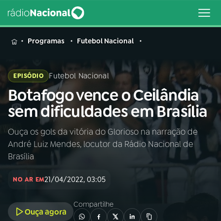
MENU
Programas
Futebol Nacional
Futebol Nacional
EPISÓDIO
Botafogo vence o Ceilândia
Buscar
na
sem dificuldades em Brasília
Rádio
Buscar
Nacional
Ouça os gols da vitória do Glorioso na narração de
André Luiz Mendes, locutor da Rádio Nacional de
AO VIVO
Brasília
21/04/2022, 03:05
01
INÍCIO
NO AR EM
Compartilhe
Ouça agora
02
A RÁDIO