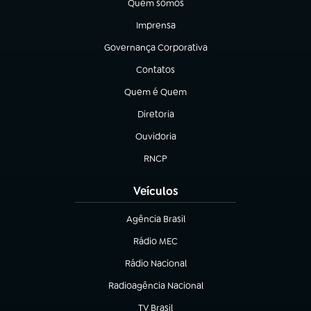
Quem somos
(abre em nova aba)
Imprensa
(abre em nova aba)
Governança Corporativa
(abre em nova aba)
Contatos
(abre em nova aba)
Quem é Quem
(abre em nova aba)
Diretoria
(abre em nova aba)
Ouvidoria
(abre em nova aba)
RNCP
(abre em nova aba)
Veículos
Agência Brasil
(abre em nova aba)
Rádio MEC
(abre em nova aba)
Rádio Nacional
Radioagência Nacional
(abre em nova aba)
TV Brasil