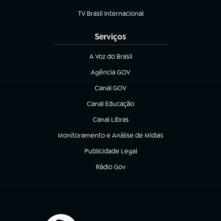
(abre em nova aba)
TV Brasil Internacional
(abre em nova aba)
Serviços
A Voz do Brasil
(abre em nova aba)
Agência GOV
(abre em nova aba)
Canal GOV
(abre em nova aba)
Canal Educação
(abre em nova aba)
Canal Libras
(abre em nova aba)
Monitoramento e Análise de Mídias
(abre em nova aba)
Publicidade Legal
(abre em nova aba)
Rádio Gov
(abre em nova aba)