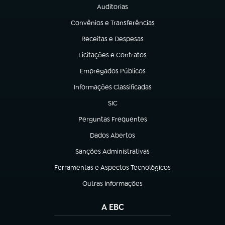
Auditorias
(abre em nova aba)
Convênios e Transferências
(abre em nova aba)
Receitas e Despesas
(abre em nova aba)
Licitações e Contratos
(abre em nova aba)
Empregados Públicos
(abre em nova aba)
Informações Classificadas
(abre em nova aba)
SIC
(abre em nova aba)
Perguntas Frequentes
(abre em nova aba)
Dados Abertos
(abre em nova aba)
Sanções Administrativas
(abre em nova aba)
Ferramentas e Aspectos Tecnológicos
(abre em nova aba)
Outras Informações
(abre em nova aba)
A EBC