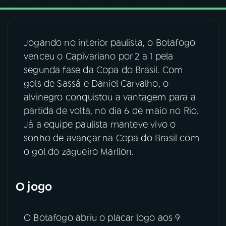
03
PROGRAMAÇÃO
Jogando no interior paulista, o Botafogo
venceu o Capivariano por 2 a 1 pela
04
PROGRAMAS
segunda fase da Copa do Brasil. Com
gols de Sassá e Daniel Carvalho, o
05
PODCASTS
alvinegro conquistou a vantagem para a
partida de volta, no dia 6 de maio no Rio.
Já a equipe paulista manteve vivo o
06
VIDEOCASTS
sonho de avançar na Copa do Brasil com
o gol do zagueiro Marllon.
07
ÚLTIMAS
O jogo
08
FESTIVAL DE MÚSICA
O Botafogo abriu o placar logo aos 9
ACOMPANHE A RÁDIO NACIONAL