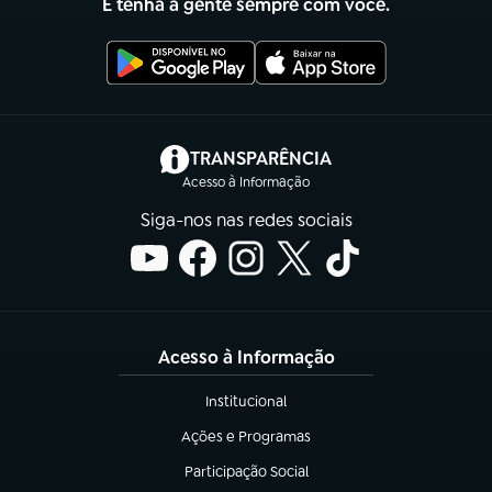
E tenha a gente sempre com você.
(abre em nova aba)
TRANSPARÊNCIA
Acesso à Informação
Siga-nos nas redes sociais
Acesso à Informação
Institucional
(abre em nova aba)
Ações e Programas
(abre em nova aba)
Participação Social
(abre em nova aba)