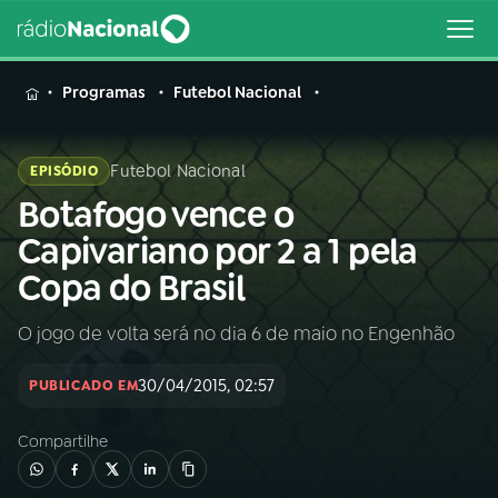
MENU
Programas
Futebol Nacional
Futebol Nacional
EPISÓDIO
Botafogo vence o
Buscar
na
Capivariano por 2 a 1 pela
Rádio
Buscar
Copa do Brasil
Nacional
O jogo de volta será no dia 6 de maio no Engenhão
AO VIVO
30/04/2015, 02:57
PUBLICADO EM
01
INÍCIO
Compartilhe
02
A RÁDIO