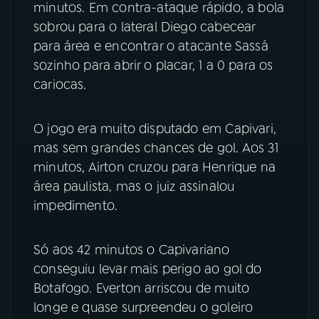
minutos. Em contra-ataque rápido, a bola
sobrou para o lateral Diego cabecear
YouTube
Facebook
para área e encontrar o atacante Sassá
Instagram
X
sozinho para abrir o placar, 1 a 0 para os
cariocas.
TikTok
O jogo era muito disputado em Capivari,
mas sem grandes chances de gol. Aos 31
minutos, Airton cruzou para Henrique na
área paulista, mas o juiz assinalou
impedimento.
Só aos 42 minutos o Capivariano
conseguiu levar mais perigo ao gol do
Botafogo. Everton arriscou de muito
longe e quase surpreendeu o goleiro