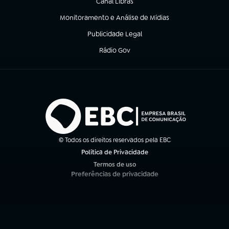
Canal Libras
(abre em nova aba)
Monitoramento e Análise de Mídias
(abre em nova aba)
Publicidade Legal
(abre em nova aba)
Rádio Gov
(abre em nova aba)
© Todos os direitos reservados pela EBC
Política de Privacidade
(abre em nova aba)
Termos de uso
(abre em nova aba)
Preferências de privacidade