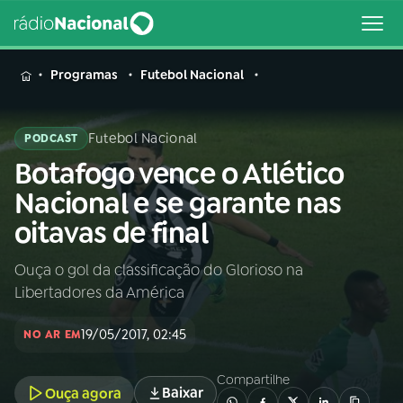
MENU
Programas
Futebol Nacional
Futebol Nacional
PODCAST
Botafogo vence o Atlético
Buscar
na
Nacional e se garante nas
Rádio
Buscar
oitavas de final
Nacional
Ouça o gol da classificação do Glorioso na
AO VIVO
Libertadores da América
01
INÍCIO
19/05/2017, 02:45
NO AR EM
Compartilhe
02
A RÁDIO
Baixar
Ouça agora