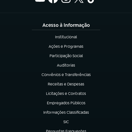
Acesso à Informação
Institucional
(abre em nova aba)
Ações e Programas
(abre em nova aba)
Participação Social
(abre em nova aba)
Auditorias
(abre em nova aba)
Convênios e Transferências
(abre em nova aba)
Receitas e Despesas
(abre em nova aba)
Licitações e Contratos
(abre em nova aba)
Empregados Públicos
(abre em nova aba)
Informações Classificadas
(abre em nova aba)
SIC
(abre em nova aba)
Perguntas Frequentes