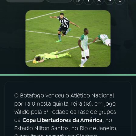
03
PROGRAMAÇÃO
04
PROGRAMAS
05
PODCASTS
06
VIDEOCASTS
O Botafogo venceu o Atlético Nacional
07
ÚLTIMAS
por 1 a 0 nesta quinta-feira (18), em jogo
válido pela 5ª rodada da fase de grupos
08
FESTIVAL DE MÚSICA
da
Copa Libertadores da América
, no
Estádio Nilton Santos, no Rio de Janeiro.
ACOMPANHE A RÁDIO NACIONAL