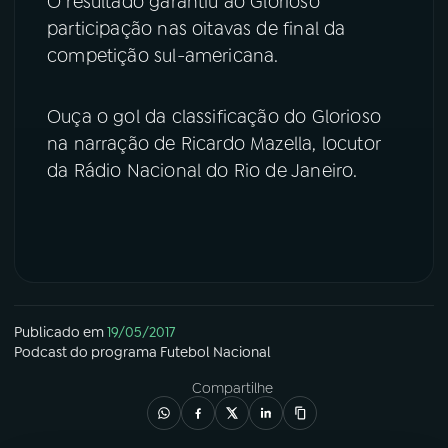
O resultado garantiu ao Glorioso
participação nas oitavas de final da
YouTube
Facebook
competição sul-americana.
Instagram
X
Ouça o gol da classificação do Glorioso
TikTok
na narração de Ricardo Mazella, locutor
da Rádio Nacional do Rio de Janeiro.
Publicado em
19/05/2017
Podcast
do programa
Futebol Nacional
Compartilhe