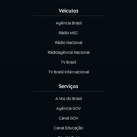
Veículos
Agência Brasil
(abre em nova aba)
Rádio MEC
(abre em nova aba)
Rádio Nacional
Radioagência Nacional
(abre em nova aba)
TV Brasil
(abre em nova aba)
TV Brasil Internacional
(abre em nova aba)
Serviços
A Voz do Brasil
(abre em nova aba)
Agência GOV
(abre em nova aba)
Canal GOV
(abre em nova aba)
Canal Educação
(abre em nova aba)