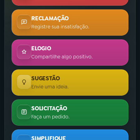
YouTube
Facebook
RECLAMAÇÃO
Registre sua insatisfação.
Instagram
X
TikTok
ELOGIO
Compartilhe algo positivo.
SUGESTÃO
Envie uma ideia.
SOLICITAÇÃO
Faça um pedido.
SIMPLIFIQUE