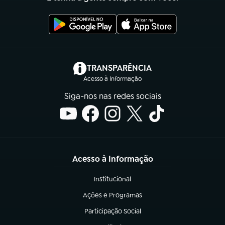
(abre em nova aba)
TRANSPARÊNCIA
Acesso à Informação
Siga-nos nas redes sociais
Acesso à Informação
Institucional
(abre em nova aba)
Ações e Programas
(abre em nova aba)
Participação Social
(abre em nova aba)