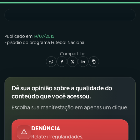
03
PROGRAMAÇÃO
04
PROGRAMAS
Publicado em
19/07/2015
Episódio
do programa
Futebol Nacional
Compartilhe
05
PODCASTS
06
VIDEOCASTS
Dê sua opinião sobre a qualidade do
conteúdo que você acessou.
07
ÚLTIMAS
Escolha sua manifestação em apenas um clique.
08
FESTIVAL DE MÚSICA
DENÚNCIA
Relate irregularidades.
ACOMPANHE A RÁDIO NACIONAL