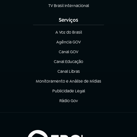
TV Brasil Internacional
(abre em nova aba)
Serviços
A Voz do Brasil
(abre em nova aba)
Agência GOV
(abre em nova aba)
Canal GOV
(abre em nova aba)
Canal Educação
(abre em nova aba)
Canal Libras
(abre em nova aba)
Monitoramento e Análise de Mídias
(abre em nova aba)
Publicidade Legal
(abre em nova aba)
Rádio Gov
(abre em nova aba)