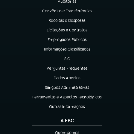
Auditorias
(abre em nova aba)
Convênios e Transferências
(abre em nova aba)
Receitas e Despesas
(abre em nova aba)
Licitações e Contratos
(abre em nova aba)
Empregados Públicos
(abre em nova aba)
Informações Classificadas
(abre em nova aba)
SIC
(abre em nova aba)
Perguntas Frequentes
(abre em nova aba)
Dados Abertos
(abre em nova aba)
Sanções Administrativas
(abre em nova aba)
Ferramentas e Aspectos Tecnológicos
(abre em nova aba)
Outras Informações
(abre em nova aba)
A EBC
Quem somos