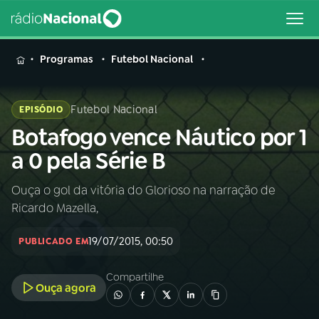
MENU
Programas
Futebol Nacional
Futebol Nacional
EPISÓDIO
Botafogo vence Náutico por 1
Buscar
na
a 0 pela Série B
Rádio
Buscar
Nacional
Ouça o gol da vitória do Glorioso na narração de
Ricardo Mazella,
AO VIVO
19/07/2015, 00:50
PUBLICADO EM
01
INÍCIO
Compartilhe
Ouça agora
02
A RÁDIO