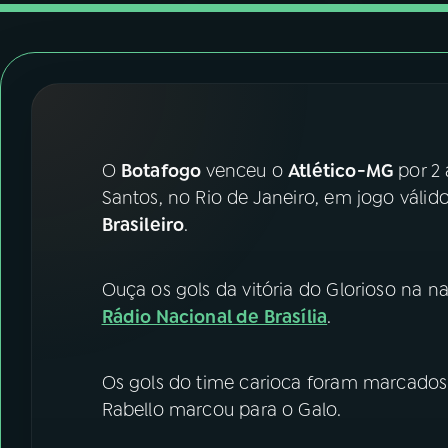
07
ÚLTIMAS
08
FESTIVAL DE MÚSICA
ACOMPANHE A RÁDIO NACIONAL
O
Botafogo
venceu o
Atlético-MG
por 2 
YouTube
Facebook
Santos, no Rio de Janeiro, em jogo váli
Brasileiro
.
Instagram
X
TikTok
Ouça os gols da vitória do Glorioso na n
Rádio Nacional de Brasília
.
Os gols do time carioca foram marcados 
Rabello marcou para o Galo.