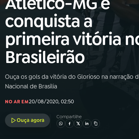
Atlético-MG e
Nacional
conquista a
01
INÍCIO
primeira vitória n
02
A RÁDIO
Brasileirão
03
PROGRAMAÇÃO
Ouça os gols da vitória do Glorioso na narração 
04
PROGRAMAS
Nacional de Brasília
05
PODCASTS
20/08/2020, 02:50
NO AR EM
Compartilhe
Ouça agora
06
VIDEOCASTS