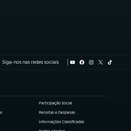
Siga-nos nas redes sociais
Participação Social
(abre em nova aba)
as
Receitas e Despesas
(abre em nova aba)
Informações Classificadas
(abre em nova aba)