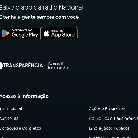
Baixe o app da rádio Nacional
E tenha a gente sempre com você.
Acesso à
TRANSPARÊNCIA
abre em nova aba)
Informação
Acesso à Informação
Institucional
Ações e Programas
(abre em nova aba)
(abre em nova aba)
Auditorias
Convênios e Transferênci
(abre em nova aba)
(abre em nova aba)
Licitações e Contratos
Empregados Públicos
(abre em nova aba)
(abre em nova aba)