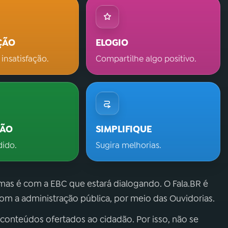
ÇÃO
ELOGIO
 insatisfação.
Compartilhe algo positivo.
ÇÃO
SIMPLIFIQUE
dido.
Sugira melhorias.
 mas é com a EBC que estará dialogando. O Fala.BR é
m a administração pública, por meio das Ouvidorias.
 conteúdos ofertados ao cidadão. Por isso, não se