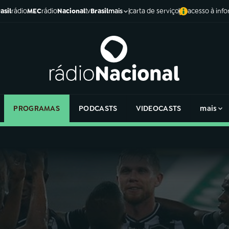
asil
rádio
MEC
rádio
Nacional
tv
Brasil
carta de serviço
acesso à inf
mais
PROGRAMAS
PODCASTS
VIDEOCASTS
mais