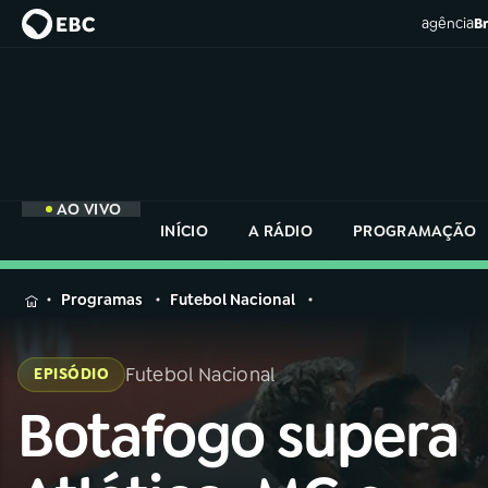
agência
Br
AO VIVO
INÍCIO
A RÁDIO
PROGRAMAÇÃO
MENU
Programas
Futebol Nacional
Buscar
na
Futebol Nacional
EPISÓDIO
Rádio
Buscar
Nacional
Botafogo supera
Buscar
na
Rádio
AO VIVO