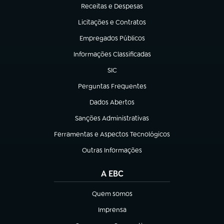
Receitas e Despesas
(abre em nova aba)
Licitações e Contratos
(abre em nova aba)
Empregados Públicos
(abre em nova aba)
Informações Classificadas
(abre em nova aba)
SIC
(abre em nova aba)
Perguntas Frequentes
(abre em nova aba)
Dados Abertos
(abre em nova aba)
Sanções Administrativas
(abre em nova aba)
Ferramentas e Aspectos Tecnológicos
(abre em nova aba)
Outras Informações
(abre em nova aba)
A EBC
Quem somos
(abre em nova aba)
Imprensa
(abre em nova aba)