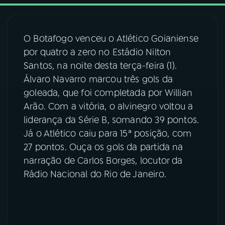
03
PROGRAMAÇÃO
O Botafogo venceu o Atlético Goianiense
por quatro a zero no Estádio Nilton
04
PROGRAMAS
Santos, na noite desta terça-feira (1).
Álvaro Navarro marcou três gols da
05
PODCASTS
goleada, que foi completada por Willian
Arão. Com a vitória, o alvinegro voltou a
liderança da Série B, somando 39 pontos.
06
VIDEOCASTS
Já o Atlético caiu para 15ª posição, com
27 pontos. Ouça os gols da partida na
07
ÚLTIMAS
narração de Carlos Borges, locutor da
Rádio Nacional do Rio de Janeiro.
08
FESTIVAL DE MÚSICA
ACOMPANHE A RÁDIO NACIONAL