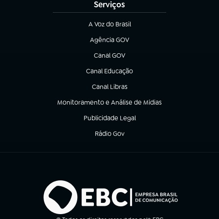
Serviços
A Voz do Brasil
(abre em nova aba)
Agência GOV
(abre em nova aba)
Canal GOV
(abre em nova aba)
Canal Educação
(abre em nova aba)
Canal Libras
(abre em nova aba)
Monitoramento e Análise de Mídias
(abre em nova aba)
Publicidade Legal
(abre em nova aba)
Rádio Gov
(abre em nova aba)