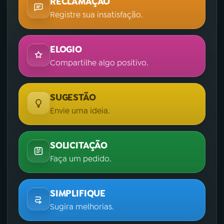
RECLAMAÇÃO
Registre sua insatisfação.
ELOGIO
Compartilhe algo positivo.
SUGESTÃO
Envie uma ideia.
SOLICITAÇÃO
Faça um pedido.
SIMPLIFIQUE
Sugira melhorias.