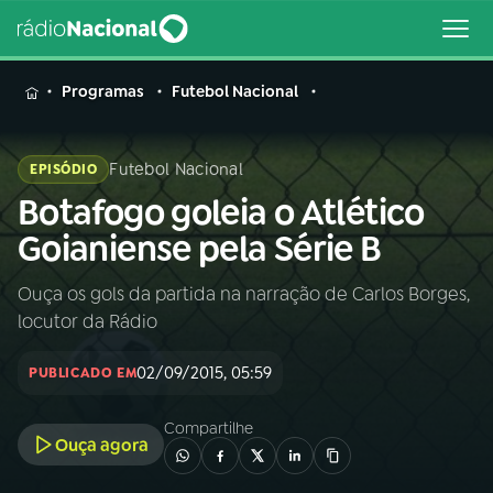
MENU
Programas
Futebol Nacional
Futebol Nacional
EPISÓDIO
Botafogo goleia o Atlético
Buscar
na
Goianiense pela Série B
Rádio
Buscar
Nacional
Ouça os gols da partida na narração de Carlos Borges,
locutor da Rádio
AO VIVO
02/09/2015, 05:59
PUBLICADO EM
01
INÍCIO
Compartilhe
Ouça agora
02
A RÁDIO