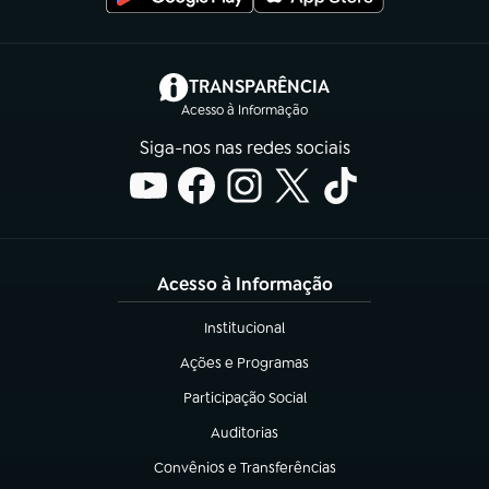
(abre em nova aba)
TRANSPARÊNCIA
Acesso à Informação
Siga-nos nas redes sociais
Acesso à Informação
Institucional
(abre em nova aba)
Ações e Programas
(abre em nova aba)
Participação Social
(abre em nova aba)
Auditorias
(abre em nova aba)
Convênios e Transferências
(abre em nova aba)