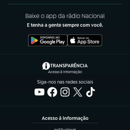
Baixe o app da rádio Nacional
E tenha a gente sempre com você.
(abre em nova aba)
TRANSPARÊNCIA
Acesso à Informação
Siga-nos nas redes sociais
Acesso à Informação
Institucional