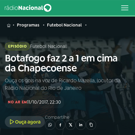
MENU
Programas
Futebol Nacional
Futebol Nacional
EPISÓDIO
Botafogo faz 2 a 1 em cima
Buscar
na
da Chapecoense
Rádio
Buscar
Nacional
Ouça os gols na voz de Ricardo Mazella, locutor da
Rádio Nacional do Rio de Janeiro
AO VIVO
11/10/2017, 22:30
NO AR EM
01
INÍCIO
Compartilhe
Ouça agora
02
A RÁDIO