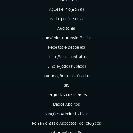
(abre em nova aba)
Ações e Programas
(abre em nova aba)
Participação Social
(abre em nova aba)
Auditorias
(abre em nova aba)
Convênios e Transferências
(abre em nova aba)
Receitas e Despesas
(abre em nova aba)
Licitações e Contratos
(abre em nova aba)
Empregados Públicos
(abre em nova aba)
Informações Classificadas
(abre em nova aba)
SIC
(abre em nova aba)
Perguntas Frequentes
(abre em nova aba)
Dados Abertos
(abre em nova aba)
Sanções Administrativas
(abre em nova aba)
Ferramentas e Aspectos Tecnológicos
(abre em nova aba)
Outras Informações