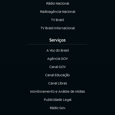
Rádio Nacional
Radioagência Nacional
(abre em nova aba)
TV Brasil
(abre em nova aba)
TV Brasil Internacional
(abre em nova aba)
Serviços
A Voz do Brasil
(abre em nova aba)
Agência GOV
(abre em nova aba)
Canal GOV
(abre em nova aba)
Canal Educação
(abre em nova aba)
Canal Libras
(abre em nova aba)
Monitoramento e Análise de Mídias
(abre em nova aba)
Publicidade Legal
(abre em nova aba)
Rádio Gov
(abre em nova aba)