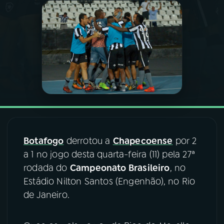
03
PROGRAMAÇÃO
04
PROGRAMAS
05
PODCASTS
06
VIDEOCASTS
Botafogo
derrotou a
Chapecoense
por 2
a 1 no jogo desta quarta-feira (11) pela 27ª
07
ÚLTIMAS
rodada do
Campeonato Brasileiro
, no
Estádio Nilton Santos (Engenhão), no Rio
08
FESTIVAL DE MÚSICA
de Janeiro.
ACOMPANHE A RÁDIO NACIONAL