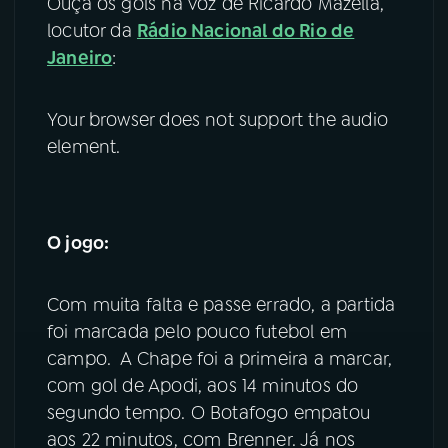
Ouça os gols na voz de Ricardo Mazella,
locutor da
Rádio Nacional do Rio de
YouTube
Facebook
Janeiro
:
Instagram
X
Your browser does not support the audio
TikTok
element.
O jogo:
Com muita falta e passe errado, a partida
foi marcada pelo pouco futebol em
campo. A Chape foi a primeira a marcar,
com gol de Apodi, aos 14 minutos do
segundo tempo. O Botafogo empatou
aos 22 minutos, com Brenner. Já nos