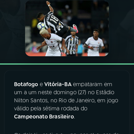
03
PROGRAMAÇÃO
04
PROGRAMAS
05
PODCASTS
06
VIDEOCASTS
Botafogo
e
Vitória-BA
empataram em
um a um neste domingo (27) no Estádio
07
ÚLTIMAS
Nilton Santos, no Rio de Janeiro, em jogo
válido pela sétima rodada do
08
FESTIVAL DE MÚSICA
Campeonato Brasileiro
.
ACOMPANHE A RÁDIO NACIONAL