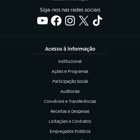
Siga-nos nas redes sociais
Acesso à Informação
Institucional
(abre em nova aba)
Ações e Programas
(abre em nova aba)
Participação Social
(abre em nova aba)
Auditorias
(abre em nova aba)
Convênios e Transferências
(abre em nova aba)
Receitas e Despesas
(abre em nova aba)
Licitações e Contratos
(abre em nova aba)
Empregados Públicos
(abre em nova aba)