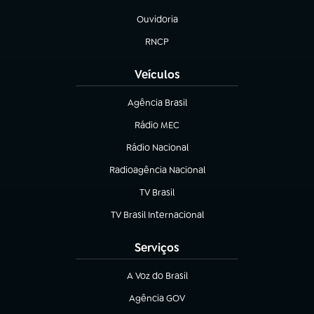
(abre em nova aba)
Ouvidoria
(abre em nova aba)
RNCP
(abre em nova aba)
Veículos
Agência Brasil
(abre em nova aba)
Rádio MEC
(abre em nova aba)
Rádio Nacional
Radioagência Nacional
(abre em nova aba)
TV Brasil
(abre em nova aba)
TV Brasil Internacional
(abre em nova aba)
Serviços
A Voz do Brasil
(abre em nova aba)
Agência GOV
(abre em nova aba)