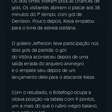
Os dois times tiveram poucas chances de
gols. Os visitantes abriram o placar aos 38
YouTube
Facebook
minutos do 1ª tempo, com gol de
Denilson. Pouco depois, Kieza empatou
Instagram
X
para o time da estrela solitária.
TikTok
O goleiro Jefferson teve participação nos
dois gols da partida: o gol
do Vitória aconteceu depois de uma
saída errada do arqueiro alvinegro
e o empate saiu depois de um
lançamento dele para o atacante Kieza.
Com o resultado, o Botafogo ocupa a
oitava posição na tabela com 9 pontos,
um a mais do que o rubro-negro baiano,