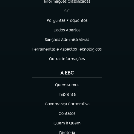
Informações Classificadas
(abre em nova aba)
SIC
(abre em nova aba)
Perguntas Frequentes
(abre em nova aba)
Dados Abertos
(abre em nova aba)
Sanções Administrativas
(abre em nova aba)
Ferramentas e Aspectos Tecnológicos
(abre em nova aba)
Outras Informações
(abre em nova aba)
A EBC
Quem somos
(abre em nova aba)
Imprensa
(abre em nova aba)
Governança Corporativa
(abre em nova aba)
Contatos
(abre em nova aba)
Quem é Quem
(abre em nova aba)
Diretoria