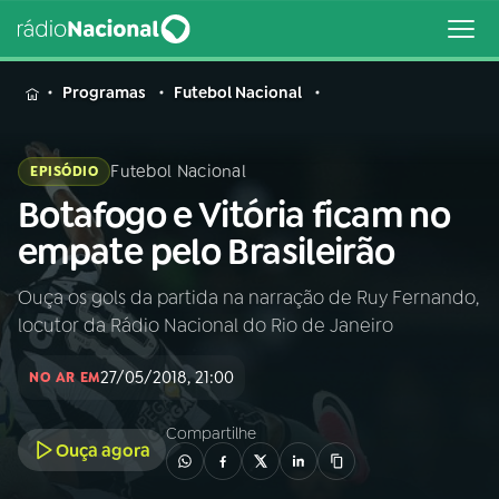
MENU
Programas
Futebol Nacional
Futebol Nacional
EPISÓDIO
Botafogo e Vitória ficam no
Buscar
na
empate pelo Brasileirão
Rádio
Buscar
Nacional
Ouça os gols da partida na narração de Ruy Fernando,
locutor da Rádio Nacional do Rio de Janeiro
AO VIVO
27/05/2018, 21:00
NO AR EM
01
INÍCIO
Compartilhe
Ouça agora
02
A RÁDIO