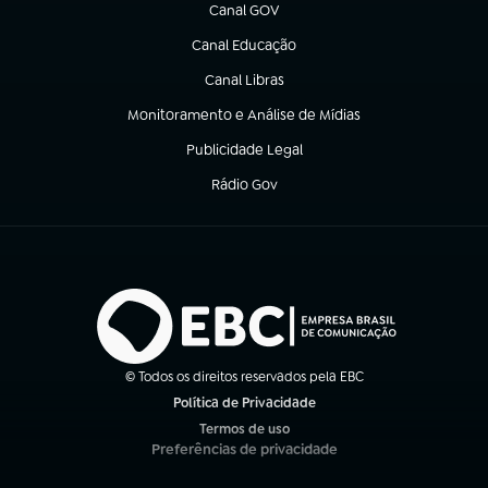
Canal GOV
(abre em nova aba)
Canal Educação
(abre em nova aba)
Canal Libras
(abre em nova aba)
Monitoramento e Análise de Mídias
(abre em nova aba)
Publicidade Legal
(abre em nova aba)
Rádio Gov
(abre em nova aba)
© Todos os direitos reservados pela EBC
Política de Privacidade
(abre em nova aba)
Termos de uso
(abre em nova aba)
Preferências de privacidade