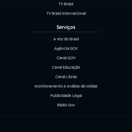
TV Brasil
(abre em nova aba)
TV Brasil Internacional
(abre em nova aba)
Serviços
A Voz do Brasil
(abre em nova aba)
Agência GOV
(abre em nova aba)
Canal GOV
(abre em nova aba)
Canal Educação
(abre em nova aba)
Canal Libras
(abre em nova aba)
Monitoramento e Análise de Mídias
(abre em nova aba)
Publicidade Legal
(abre em nova aba)
Rádio Gov
(abre em nova aba)