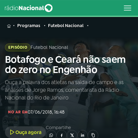
MENU
Programas
Futebol Nacional
Futebol Nacional
EPISÓDIO
Botafogo e Ceará não saem
Buscar
na
do zero no Engenhão
Rádio
Buscar
Nacional
Ouça a palavra dos atletas na saída de campo e as
análises de Jorge Ramos, comentarista da Rádio
AO VIVO
Nacional do Rio de Janeiro
07/06/2018, 16:48
01
INÍCIO
NO AR EM
Compartilhe
Ouça agora
02
A RÁDIO