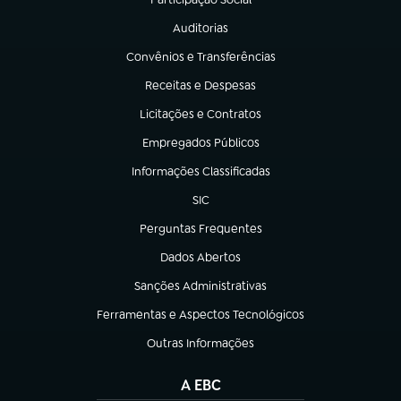
(abre em nova aba)
Auditorias
(abre em nova aba)
Convênios e Transferências
(abre em nova aba)
Receitas e Despesas
(abre em nova aba)
Licitações e Contratos
(abre em nova aba)
Empregados Públicos
(abre em nova aba)
Informações Classificadas
(abre em nova aba)
SIC
(abre em nova aba)
Perguntas Frequentes
(abre em nova aba)
Dados Abertos
(abre em nova aba)
Sanções Administrativas
(abre em nova aba)
Ferramentas e Aspectos Tecnológicos
(abre em nova aba)
Outras Informações
(abre em nova aba)
A EBC