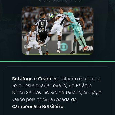
03
PROGRAMAÇÃO
04
PROGRAMAS
05
PODCASTS
06
VIDEOCASTS
Botafogo
e
Ceará
empataram em zero a
07
ÚLTIMAS
zero nesta quarta-feira (6) no Estádio
Nilton Santos, no Rio de Janeiro, em jogo
08
FESTIVAL DE MÚSICA
válido pela décima rodada do
Campeonato Brasileiro
.
ACOMPANHE A RÁDIO NACIONAL