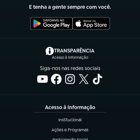
E tenha a gente sempre com você.
(abre em nova aba)
TRANSPARÊNCIA
Acesso à Informação
Siga-nos nas redes sociais
Acesso à Informação
Institucional
(abre em nova aba)
Ações e Programas
(abre em nova aba)
Participação Social